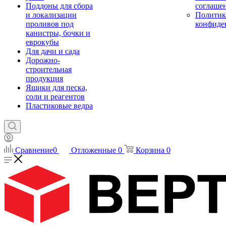
Поддоны для сбора
соглаше
и локализации
Политик
проливов под
конфиде
канистры, бочки и
еврокубы
Для дачи и сада
Дорожно-
строительная
продукция
Ящики для песка,
соли и реагентов
Пластиковые ведра
Сравнение
0
Отложенные
0
Корзина
0