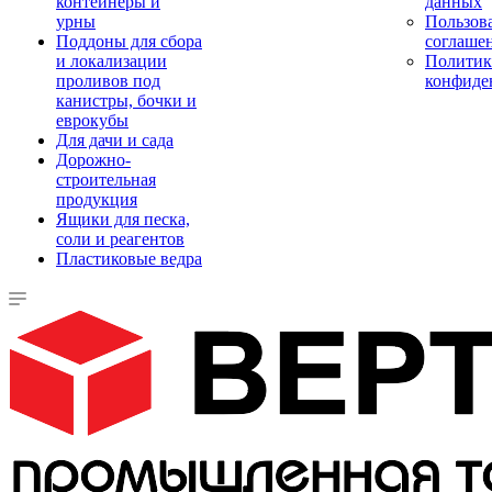
контейнеры и
данных
урны
Пользова
Поддоны для сбора
соглаше
и локализации
Политик
проливов под
конфиде
канистры, бочки и
еврокубы
Для дачи и сада
Дорожно-
строительная
продукция
Ящики для песка,
соли и реагентов
Пластиковые ведра