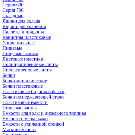
Серия 600
Серия 700
Складные
Ящики для склада
Ящики для хранения
Паллеты и поддоны
Канистры пластиковые
Универсальные
Пищевые
Пищевые эконом
Листовые пластики
Полипропиленовые листы
Полиэтиленовые листы
Бочки
Бочки металлические
Бочки пластиковые
Пластиковые бидоны и фляги
Бочки из нержавеющей стали
Пластиковые емкости
Пищевые ванны
Емкости для воды и дизельного топлива
Емкости с мешалками
Емкости с усиленной стенкой
Мягкие емкости
Специзделия