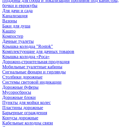
Поддоны для сбора и локализации проливов под канистры,
бочки и еврокубы
Для дачи и сада
Канализация
Вазоны
Баки для душа
Кашпо
Компостер
Дачные туалеты
Крышка колодца "Rostok"
Комплектующие для дачных товаров
Крышка колодца «Роса»
Дорожно-строительная продукция
Мобильные туалетные кабины
Сигнальные фонари и гирлянды
Столбики дорожные
Системы световой индикации
Дорожные буферы
Мусоросбросы
Дорожные блоки
Пункты для мойки колес
Пластины дорожные
Барьерные ограждения
Конусы дорожные
Кабельные колодцы связи