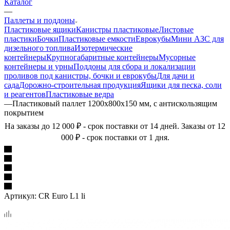
Каталог
—
Паллеты и поддоны
Пластиковые ящики
Канистры пластиковые
Листовые
пластики
Бочки
Пластиковые емкости
Еврокубы
Мини АЗС для
дизельного топлива
Изотермические
контейнеры
Крупногабаритные контейнеры
Мусорные
контейнеры и урны
Поддоны для сбора и локализации
проливов под канистры, бочки и еврокубы
Для дачи и
сада
Дорожно-строительная продукция
Ящики для песка, соли
и реагентов
Пластиковые ведра
—
Пластиковый паллет 1200х800х150 мм, с антискользящим
покрытием
На заказы до 12 000 ₽ - срок поставки от 14 дней. Заказы от 12
000 ₽ - срок поставки от 1 дня.
Артикул:
CR Euro L1 li