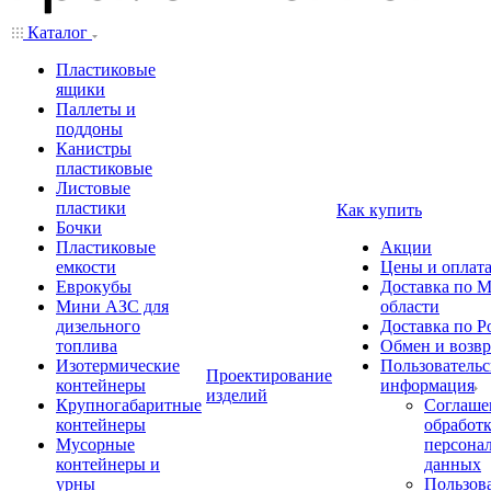
Каталог
Пластиковые
ящики
Паллеты и
поддоны
Канистры
пластиковые
Листовые
пластики
Как купить
Бочки
Пластиковые
Акции
емкости
Цены и оплат
Еврокубы
Доставка по М
Мини АЗС для
области
дизельного
Доставка по Р
топлива
Обмен и возвр
Изотермические
Пользовательс
Проектирование
контейнеры
информация
изделий
Крупногабаритные
Соглаше
контейнеры
обработ
Мусорные
персона
контейнеры и
данных
урны
Пользова