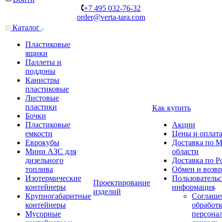
+7 495 032-76-32
order@verta-tara.com
Каталог
Пластиковые
ящики
Паллеты и
поддоны
Канистры
пластиковые
Листовые
пластики
Как купить
Бочки
Пластиковые
Акции
емкости
Цены и оплат
Еврокубы
Доставка по М
Мини АЗС для
области
дизельного
Доставка по Р
топлива
Обмен и возвр
Изотермические
Пользовательс
Проектирование
контейнеры
информация
изделий
Крупногабаритные
Соглаше
контейнеры
обработ
Мусорные
персона