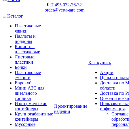
+7 495 032-76-32
order@verta-tara.com
Каталог
Пластиковые
ящики
Паллеты и
поддоны
Канистры
пластиковые
Листовые
пластики
Как купить
Бочки
Пластиковые
Акции
емкости
Цены и оплат
Еврокубы
Доставка по М
Мини АЗС для
области
дизельного
Доставка по Р
топлива
Обмен и возвр
Изотермические
Пользовательс
Проектирование
контейнеры
информация
изделий
Крупногабаритные
Соглаше
контейнеры
обработ
Мусорные
персона