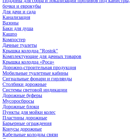
Поддоны для сбора и локализации проливов под канистры,
бочки и еврокубы
Для дачи и сада
Канализация
Вазоны
Баки для душа
Кашпо
Компостер
Дачные туалеты
Крышка колодца "Rostok"
Комплектующие для дачных товаров
Крышка колодца «Роса»
Дорожно-строительная продукция
Мобильные туалетные кабины
Сигнальные фонари и гирлянды
Столбики дорожные
Системы световой индикации
Дорожные буферы
Мусоросбросы
Дорожные блоки
Пункты для мойки колес
Пластины дорожные
Барьерные ограждения
Конусы дорожные
Кабельные колодцы связи