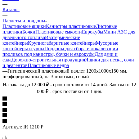
—
Каталог
—
Паллеты и поддоны
Пластиковые ящики
Канистры пластиковые
Листовые
пластики
Бочки
Пластиковые емкости
Еврокубы
Мини АЗС для
дизельного топлива
Изотермические
контейнеры
Крупногабаритные контейнеры
Мусорные
контейнеры и урны
Поддоны для сбора и локализации
проливов под канистры, бочки и еврокубы
Для дачи и
сада
Дорожно-строительная продукция
Ящики для песка, соли
и реагентов
Пластиковые ведра
—
Гигиенический пластиковый паллет 1200х1000х150 мм,
перфорированный, на 3 полозьях, серый
На заказы до 12 000 ₽ - срок поставки от 14 дней. Заказы от 12
000 ₽ - срок поставки от 1 дня.
Артикул:
IR 1210 P