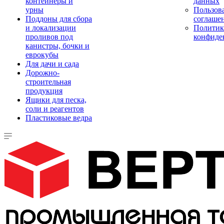
контейнеры и
данных
урны
Пользова
Поддоны для сбора
соглаше
и локализации
Политик
проливов под
конфиде
канистры, бочки и
еврокубы
Для дачи и сада
Дорожно-
строительная
продукция
Ящики для песка,
соли и реагентов
Пластиковые ведра