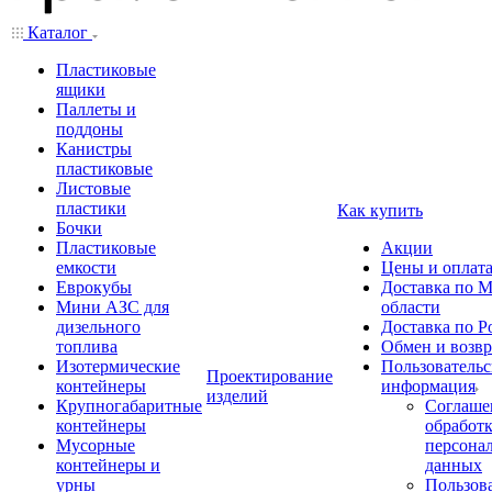
Каталог
Пластиковые
ящики
Паллеты и
поддоны
Канистры
пластиковые
Листовые
пластики
Как купить
Бочки
Пластиковые
Акции
емкости
Цены и оплат
Еврокубы
Доставка по М
Мини АЗС для
области
дизельного
Доставка по Р
топлива
Обмен и возвр
Изотермические
Пользовательс
Проектирование
контейнеры
информация
изделий
Крупногабаритные
Соглаше
контейнеры
обработ
Мусорные
персона
контейнеры и
данных
урны
Пользова