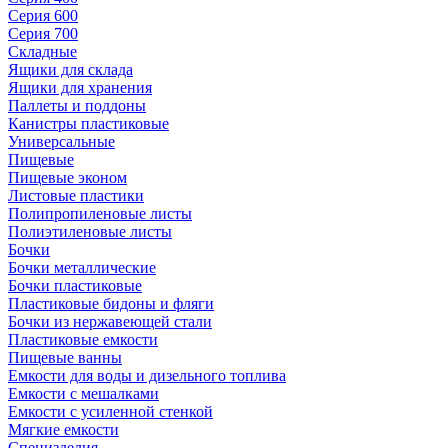
Серия 600
Серия 700
Складные
Ящики для склада
Ящики для хранения
Паллеты и поддоны
Канистры пластиковые
Универсальные
Пищевые
Пищевые эконом
Листовые пластики
Полипропиленовые листы
Полиэтиленовые листы
Бочки
Бочки металлические
Бочки пластиковые
Пластиковые бидоны и фляги
Бочки из нержавеющей стали
Пластиковые емкости
Пищевые ванны
Емкости для воды и дизельного топлива
Емкости с мешалками
Емкости с усиленной стенкой
Мягкие емкости
Специзделия