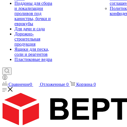
Поддоны для сбора
соглаше
и локализации
Политик
проливов под
конфиде
канистры, бочки и
еврокубы
Для дачи и сада
Дорожно-
строительная
продукция
Ящики для песка,
соли и реагентов
Пластиковые ведра
Сравнение
0
Отложенные
0
Корзина
0