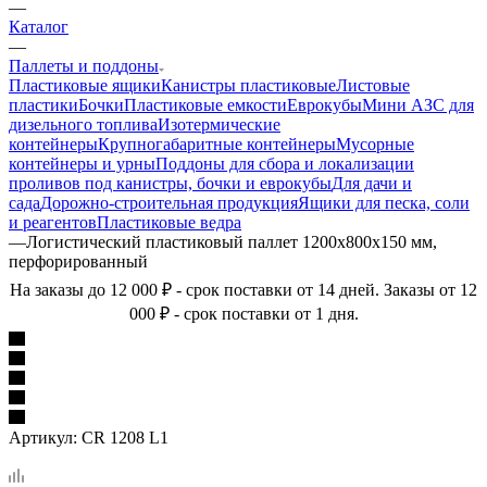
—
Каталог
—
Паллеты и поддоны
Пластиковые ящики
Канистры пластиковые
Листовые
пластики
Бочки
Пластиковые емкости
Еврокубы
Мини АЗС для
дизельного топлива
Изотермические
контейнеры
Крупногабаритные контейнеры
Мусорные
контейнеры и урны
Поддоны для сбора и локализации
проливов под канистры, бочки и еврокубы
Для дачи и
сада
Дорожно-строительная продукция
Ящики для песка, соли
и реагентов
Пластиковые ведра
—
Логистический пластиковый паллет 1200х800х150 мм,
перфорированный
На заказы до 12 000 ₽ - срок поставки от 14 дней. Заказы от 12
000 ₽ - срок поставки от 1 дня.
Артикул:
CR 1208 L1