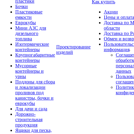
пластики
Как купить
Бочки
Пластиковые
Акции
емкости
Цены и оплат
Еврокубы
Доставка по М
Мини АЗС для
области
дизельного
Доставка по Р
топлива
Обмен и возвр
Изотермические
Пользовательс
Проектирование
контейнеры
информация
изделий
Крупногабаритные
Соглаше
контейнеры
обработ
Мусорные
персона
контейнеры и
данных
урны
Пользова
Поддоны для сбора
соглаше
и локализации
Политик
проливов под
конфиде
канистры, бочки и
еврокубы
Для дачи и сада
Дорожно-
строительная
продукция
Ящики для песка,