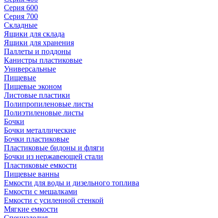
Серия 600
Серия 700
Складные
Ящики для склада
Ящики для хранения
Паллеты и поддоны
Канистры пластиковые
Универсальные
Пищевые
Пищевые эконом
Листовые пластики
Полипропиленовые листы
Полиэтиленовые листы
Бочки
Бочки металлические
Бочки пластиковые
Пластиковые бидоны и фляги
Бочки из нержавеющей стали
Пластиковые емкости
Пищевые ванны
Емкости для воды и дизельного топлива
Емкости с мешалками
Емкости с усиленной стенкой
Мягкие емкости
Специзделия