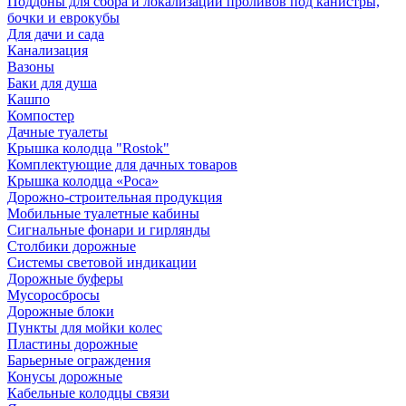
Поддоны для сбора и локализации проливов под канистры,
бочки и еврокубы
Для дачи и сада
Канализация
Вазоны
Баки для душа
Кашпо
Компостер
Дачные туалеты
Крышка колодца "Rostok"
Комплектующие для дачных товаров
Крышка колодца «Роса»
Дорожно-строительная продукция
Мобильные туалетные кабины
Сигнальные фонари и гирлянды
Столбики дорожные
Системы световой индикации
Дорожные буферы
Мусоросбросы
Дорожные блоки
Пункты для мойки колес
Пластины дорожные
Барьерные ограждения
Конусы дорожные
Кабельные колодцы связи