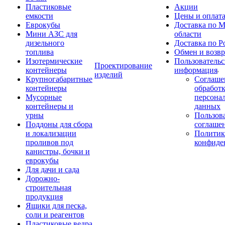
Пластиковые
Акции
емкости
Цены и оплат
Еврокубы
Доставка по М
Мини АЗС для
области
дизельного
Доставка по Р
топлива
Обмен и возвр
Изотермические
Пользовательс
Проектирование
контейнеры
информация
изделий
Крупногабаритные
Соглаше
контейнеры
обработ
Мусорные
персона
контейнеры и
данных
урны
Пользова
Поддоны для сбора
соглаше
и локализации
Политик
проливов под
конфиде
канистры, бочки и
еврокубы
Для дачи и сада
Дорожно-
строительная
продукция
Ящики для песка,
соли и реагентов
Пластиковые ведра