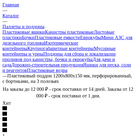
Главная
—
Каталог
—
Паллеты и поддоны
Пластиковые ящики
Канистры пластиковые
Листовые
пластики
Бочки
Пластиковые емкости
Еврокубы
Мини АЗС для
дизельного топлива
Изотермические
контейнеры
Крупногабаритные контейнеры
Мусорные
контейнеры и урны
Поддоны для сбора и локализации
проливов под канистры, бочки и еврокубы
Для дачи и
сада
Дорожно-строительная продукция
Ящики для песка, соли
и реагентов
Пластиковые ведра
—
Пластиковый поддон 1200х800х150 мм, перфорированный,
с бортиками, на 3 полозьях
На заказы до 12 000 ₽ - срок поставки от 14 дней. Заказы от 12
000 ₽ - срок поставки от 1 дня.
Хит
1