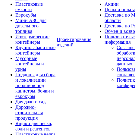
Пластиковые
Акции
емкости
Цены и оплат
Еврокубы
Доставка по М
Мини АЗС для
области
дизельного
Доставка по Р
топлива
Обмен и возвр
Изотермические
Пользовательс
Проектирование
контейнеры
информация
изделий
Крупногабаритные
Соглаше
контейнеры
обработ
Мусорные
персона
контейнеры и
данных
урны
Пользова
Поддоны для сбора
соглаше
и локализации
Политик
проливов под
конфиде
канистры, бочки и
еврокубы
Для дачи и сада
Дорожно-
строительная
продукция
Ящики для песка,
соли и реагентов
Пластиковые ведра