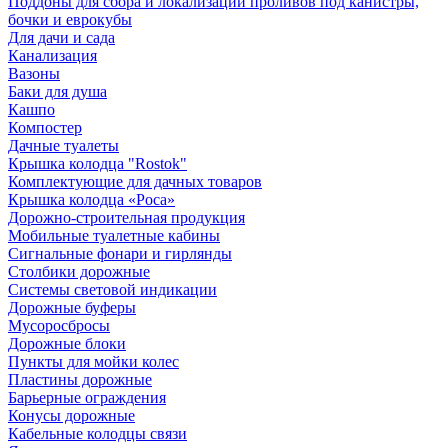
Поддоны для сбора и локализации проливов под канистры,
бочки и еврокубы
Для дачи и сада
Канализация
Вазоны
Баки для душа
Кашпо
Компостер
Дачные туалеты
Крышка колодца "Rostok"
Комплектующие для дачных товаров
Крышка колодца «Роса»
Дорожно-строительная продукция
Мобильные туалетные кабины
Сигнальные фонари и гирлянды
Столбики дорожные
Системы световой индикации
Дорожные буферы
Мусоросбросы
Дорожные блоки
Пункты для мойки колес
Пластины дорожные
Барьерные ограждения
Конусы дорожные
Кабельные колодцы связи