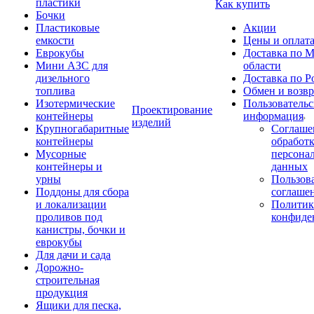
пластики
Как купить
Бочки
Пластиковые
Акции
емкости
Цены и оплат
Еврокубы
Доставка по М
Мини АЗС для
области
дизельного
Доставка по Р
топлива
Обмен и возвр
Изотермические
Пользовательс
Проектирование
контейнеры
информация
изделий
Крупногабаритные
Соглаше
контейнеры
обработ
Мусорные
персона
контейнеры и
данных
урны
Пользова
Поддоны для сбора
соглаше
и локализации
Политик
проливов под
конфиде
канистры, бочки и
еврокубы
Для дачи и сада
Дорожно-
строительная
продукция
Ящики для песка,