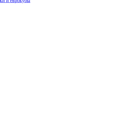
чки и еврокубы