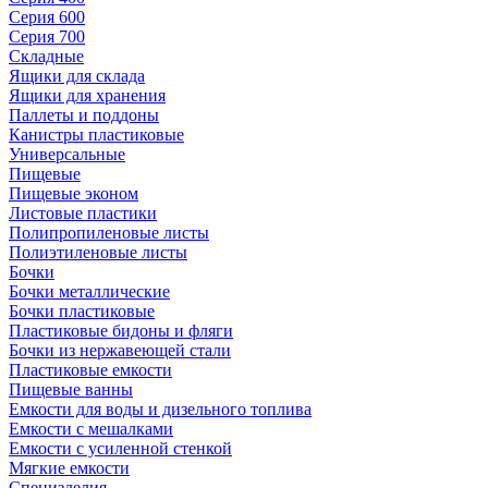
Серия 600
Серия 700
Складные
Ящики для склада
Ящики для хранения
Паллеты и поддоны
Канистры пластиковые
Универсальные
Пищевые
Пищевые эконом
Листовые пластики
Полипропиленовые листы
Полиэтиленовые листы
Бочки
Бочки металлические
Бочки пластиковые
Пластиковые бидоны и фляги
Бочки из нержавеющей стали
Пластиковые емкости
Пищевые ванны
Емкости для воды и дизельного топлива
Емкости с мешалками
Емкости с усиленной стенкой
Мягкие емкости
Специзделия