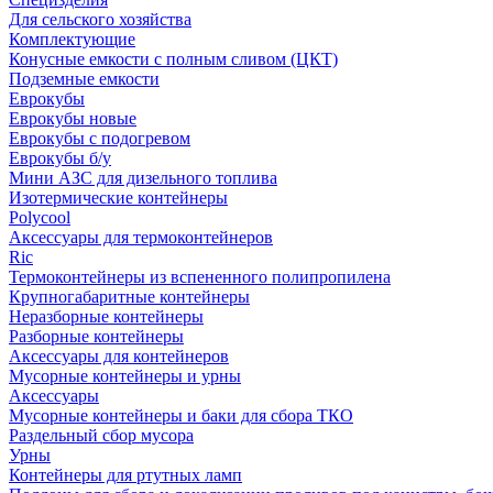
Для сельского хозяйства
Комплектующие
Конусные емкости с полным сливом (ЦКТ)
Подземные емкости
Еврокубы
Еврокубы новые
Еврокубы с подогревом
Еврокубы б/у
Мини АЗС для дизельного топлива
Изотермические контейнеры
Polycool
Аксессуары для термоконтейнеров
Ric
Термоконтейнеры из вспененного полипропилена
Крупногабаритные контейнеры
Неразборные контейнеры
Разборные контейнеры
Аксессуары для контейнеров
Мусорные контейнеры и урны
Аксессуары
Мусорные контейнеры и баки для сбора ТКО
Раздельный сбор мусора
Урны
Контейнеры для ртутных ламп