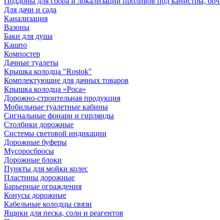
Поддоны для сбора и локализации проливов под канистры, бо
Для дачи и сада
Канализация
Вазоны
Баки для душа
Кашпо
Компостер
Дачные туалеты
Крышка колодца "Rostok"
Комплектующие для дачных товаров
Крышка колодца «Роса»
Дорожно-строительная продукция
Мобильные туалетные кабины
Сигнальные фонари и гирлянды
Столбики дорожные
Системы световой индикации
Дорожные буферы
Мусоросбросы
Дорожные блоки
Пункты для мойки колес
Пластины дорожные
Барьерные ограждения
Конусы дорожные
Кабельные колодцы связи
Ящики для песка, соли и реагентов