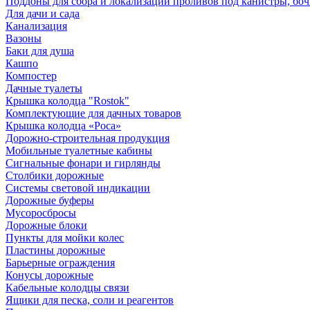
Поддоны для сбора и локализации проливов под канистры, бо
Для дачи и сада
Канализация
Вазоны
Баки для душа
Кашпо
Компостер
Дачные туалеты
Крышка колодца "Rostok"
Комплектующие для дачных товаров
Крышка колодца «Роса»
Дорожно-строительная продукция
Мобильные туалетные кабины
Сигнальные фонари и гирлянды
Столбики дорожные
Системы световой индикации
Дорожные буферы
Мусоросбросы
Дорожные блоки
Пункты для мойки колес
Пластины дорожные
Барьерные ограждения
Конусы дорожные
Кабельные колодцы связи
Ящики для песка, соли и реагентов