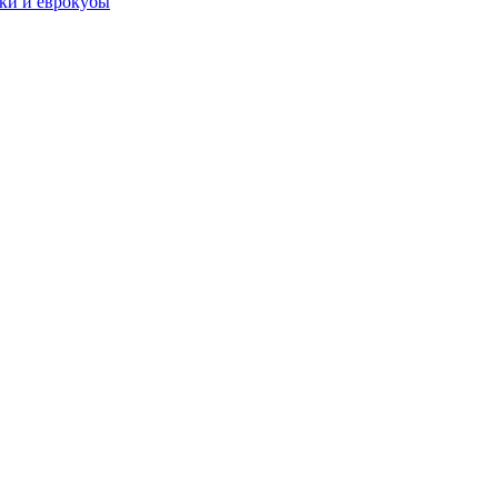
чки и еврокубы