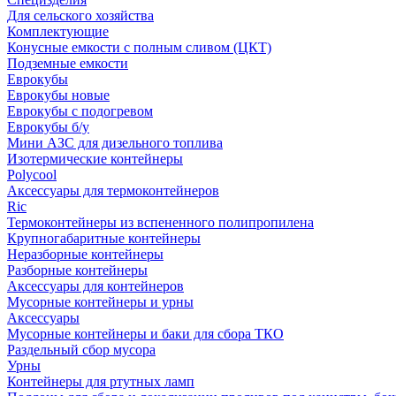
Для сельского хозяйства
Комплектующие
Конусные емкости с полным сливом (ЦКТ)
Подземные емкости
Еврокубы
Еврокубы новые
Еврокубы с подогревом
Еврокубы б/у
Мини АЗС для дизельного топлива
Изотермические контейнеры
Polycool
Аксессуары для термоконтейнеров
Ric
Термоконтейнеры из вспененного полипропилена
Крупногабаритные контейнеры
Неразборные контейнеры
Разборные контейнеры
Аксессуары для контейнеров
Мусорные контейнеры и урны
Аксессуары
Мусорные контейнеры и баки для сбора ТКО
Раздельный сбор мусора
Урны
Контейнеры для ртутных ламп