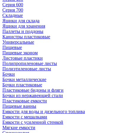
Серия 600
Серия 700
Складные
Ящики для склада
Ящики для хранения
Паллеты и поддоны
Канистры пластиковые
Универсальные
Пищевые
Пищевые эконом
Листовые пластики
Полипропиленовые листы
Полиэтиленовые листы
Бочки
Бочки металлические
Бочки пластиковые
Пластиковые бидоны и фляги
Бочки из нержавеющей стали
Пластиковые емкости
Пищевые ванны
Емкости для воды и дизельного топлива
Емкости с мешалками
Емкости с усиленной стенкой
Мягкие емкости
Специзделия