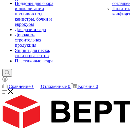
Поддоны для сбора
соглаше
и локализации
Политик
проливов под
конфиде
канистры, бочки и
еврокубы
Для дачи и сада
Дорожно-
строительная
продукция
Ящики для песка,
соли и реагентов
Пластиковые ведра
Сравнение
0
Отложенные
0
Корзина
0