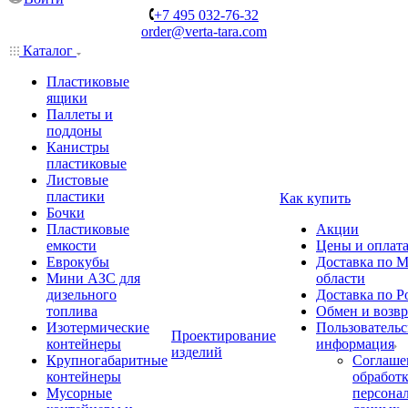
+7 495 032-76-32
order@verta-tara.com
Каталог
Пластиковые
ящики
Паллеты и
поддоны
Канистры
пластиковые
Листовые
пластики
Как купить
Бочки
Пластиковые
Акции
емкости
Цены и оплат
Еврокубы
Доставка по М
Мини АЗС для
области
дизельного
Доставка по Р
топлива
Обмен и возвр
Изотермические
Пользовательс
Проектирование
контейнеры
информация
изделий
Крупногабаритные
Соглаше
контейнеры
обработ
Мусорные
персона