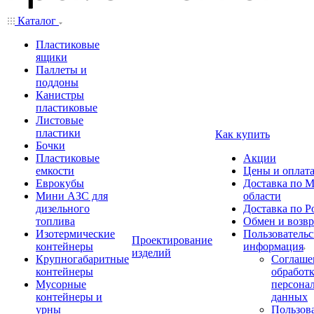
Каталог
Пластиковые
ящики
Паллеты и
поддоны
Канистры
пластиковые
Листовые
пластики
Как купить
Бочки
Пластиковые
Акции
емкости
Цены и оплат
Еврокубы
Доставка по М
Мини АЗС для
области
дизельного
Доставка по Р
топлива
Обмен и возвр
Изотермические
Пользовательс
Проектирование
контейнеры
информация
изделий
Крупногабаритные
Соглаше
контейнеры
обработ
Мусорные
персона
контейнеры и
данных
урны
Пользова