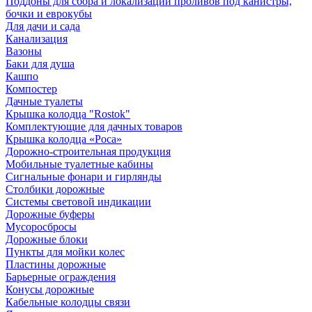
Поддоны для сбора и локализации проливов под канистры,
бочки и еврокубы
Для дачи и сада
Канализация
Вазоны
Баки для душа
Кашпо
Компостер
Дачные туалеты
Крышка колодца "Rostok"
Комплектующие для дачных товаров
Крышка колодца «Роса»
Дорожно-строительная продукция
Мобильные туалетные кабины
Сигнальные фонари и гирлянды
Столбики дорожные
Системы световой индикации
Дорожные буферы
Мусоросбросы
Дорожные блоки
Пункты для мойки колес
Пластины дорожные
Барьерные ограждения
Конусы дорожные
Кабельные колодцы связи