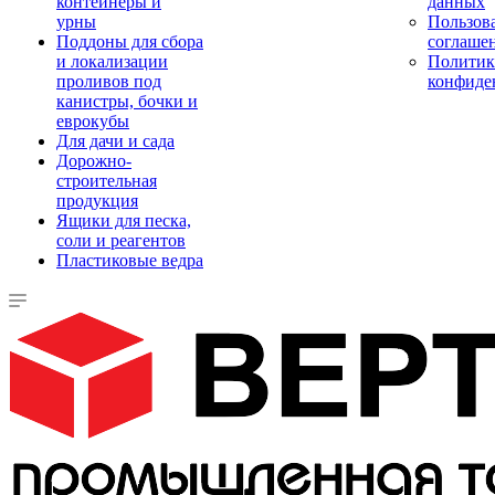
контейнеры и
данных
урны
Пользова
Поддоны для сбора
соглаше
и локализации
Политик
проливов под
конфиде
канистры, бочки и
еврокубы
Для дачи и сада
Дорожно-
строительная
продукция
Ящики для песка,
соли и реагентов
Пластиковые ведра