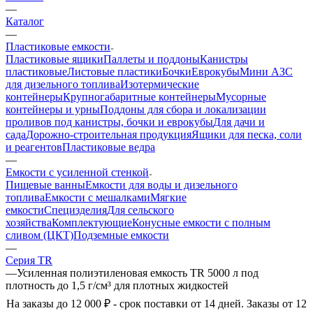
—
Каталог
—
Пластиковые емкости
Пластиковые ящики
Паллеты и поддоны
Канистры
пластиковые
Листовые пластики
Бочки
Еврокубы
Мини АЗС
для дизельного топлива
Изотермические
контейнеры
Крупногабаритные контейнеры
Мусорные
контейнеры и урны
Поддоны для сбора и локализации
проливов под канистры, бочки и еврокубы
Для дачи и
сада
Дорожно-строительная продукция
Ящики для песка, соли
и реагентов
Пластиковые ведра
—
Емкости с усиленной стенкой
Пищевые ванны
Емкости для воды и дизельного
топлива
Емкости с мешалками
Мягкие
емкости
Специзделия
Для сельского
хозяйства
Комплектующие
Конусные емкости с полным
сливом (ЦКТ)
Подземные емкости
—
Серия TR
—
Усиленная полиэтиленовая емкость TR 5000 л под
плотность до 1,5 г/см³ для плотных жидкостей
На заказы до 12 000 ₽ - срок поставки от 14 дней. Заказы от 12