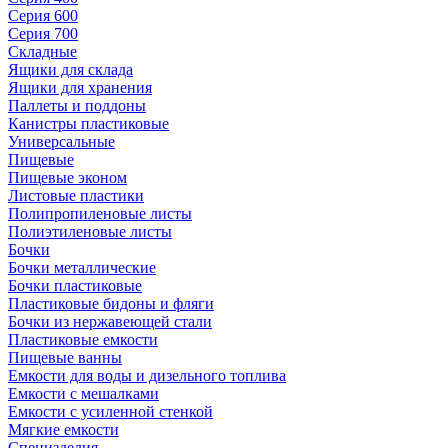
Серия 600
Серия 700
Складные
Ящики для склада
Ящики для хранения
Паллеты и поддоны
Канистры пластиковые
Универсальные
Пищевые
Пищевые эконом
Листовые пластики
Полипропиленовые листы
Полиэтиленовые листы
Бочки
Бочки металлические
Бочки пластиковые
Пластиковые бидоны и фляги
Бочки из нержавеющей стали
Пластиковые емкости
Пищевые ванны
Емкости для воды и дизельного топлива
Емкости с мешалками
Емкости с усиленной стенкой
Мягкие емкости
Специзделия