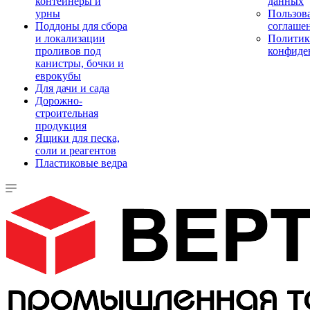
контейнеры и
данных
урны
Пользова
Поддоны для сбора
соглаше
и локализации
Политик
проливов под
конфиде
канистры, бочки и
еврокубы
Для дачи и сада
Дорожно-
строительная
продукция
Ящики для песка,
соли и реагентов
Пластиковые ведра