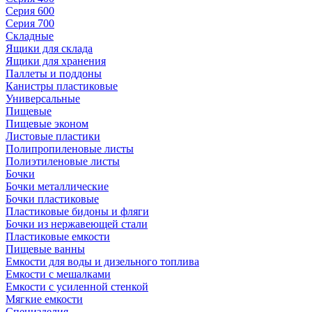
Серия 600
Серия 700
Складные
Ящики для склада
Ящики для хранения
Паллеты и поддоны
Канистры пластиковые
Универсальные
Пищевые
Пищевые эконом
Листовые пластики
Полипропиленовые листы
Полиэтиленовые листы
Бочки
Бочки металлические
Бочки пластиковые
Пластиковые бидоны и фляги
Бочки из нержавеющей стали
Пластиковые емкости
Пищевые ванны
Емкости для воды и дизельного топлива
Емкости с мешалками
Емкости с усиленной стенкой
Мягкие емкости
Специзделия