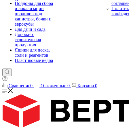
Поддоны для сбора
соглаше
и локализации
Политик
проливов под
конфиде
канистры, бочки и
еврокубы
Для дачи и сада
Дорожно-
строительная
продукция
Ящики для песка,
соли и реагентов
Пластиковые ведра
Сравнение
0
Отложенные
0
Корзина
0