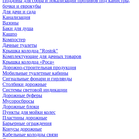
Поддоны для сбора и локализации проливов под канистры,
бочки и еврокубы
Для дачи и сада
Канализация
Вазоны
Баки для душа
Кашпо
Компостер
Дачные туалеты
Крышка колодца "Rostok"
Комплектующие для дачных товаров
Крышка колодца «Роса»
Дорожно-строительная продукция
Мобильные туалетные кабины
Сигнальные фонари и гирлянды
Столбики дорожные
Системы световой индикации
Дорожные буферы
Мусоросбросы
Дорожные блоки
Пункты для мойки колес
Пластины дорожные
Барьерные ограждения
Конусы дорожные
Кабельные колодцы связи