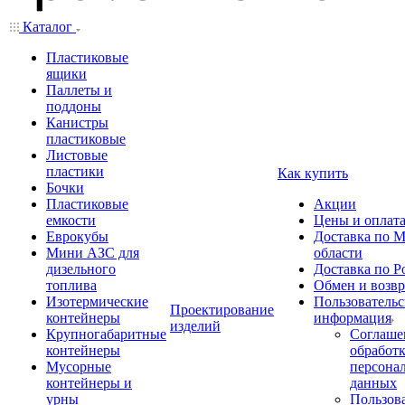
Каталог
Пластиковые
ящики
Паллеты и
поддоны
Канистры
пластиковые
Листовые
пластики
Как купить
Бочки
Пластиковые
Акции
емкости
Цены и оплат
Еврокубы
Доставка по М
Мини АЗС для
области
дизельного
Доставка по Р
топлива
Обмен и возвр
Изотермические
Пользовательс
Проектирование
контейнеры
информация
изделий
Крупногабаритные
Соглаше
контейнеры
обработ
Мусорные
персона
контейнеры и
данных
урны
Пользова