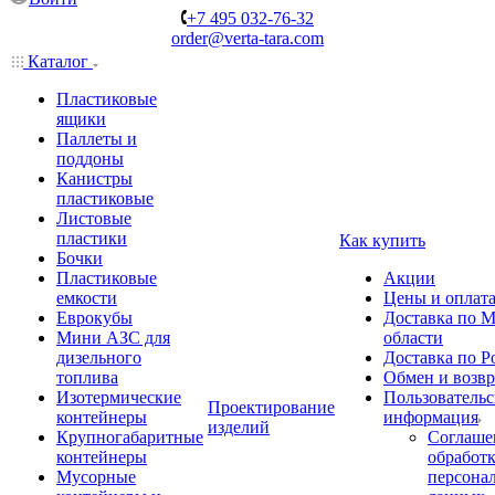
+7 495 032-76-32
order@verta-tara.com
Каталог
Пластиковые
ящики
Паллеты и
поддоны
Канистры
пластиковые
Листовые
пластики
Как купить
Бочки
Пластиковые
Акции
емкости
Цены и оплат
Еврокубы
Доставка по М
Мини АЗС для
области
дизельного
Доставка по Р
топлива
Обмен и возвр
Изотермические
Пользовательс
Проектирование
контейнеры
информация
изделий
Крупногабаритные
Соглаше
контейнеры
обработ
Мусорные
персона