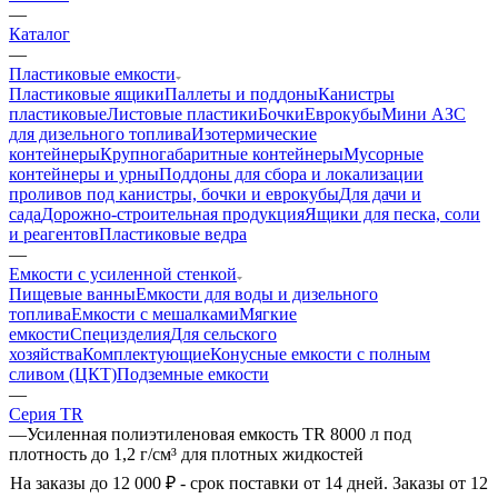
—
Каталог
—
Пластиковые емкости
Пластиковые ящики
Паллеты и поддоны
Канистры
пластиковые
Листовые пластики
Бочки
Еврокубы
Мини АЗС
для дизельного топлива
Изотермические
контейнеры
Крупногабаритные контейнеры
Мусорные
контейнеры и урны
Поддоны для сбора и локализации
проливов под канистры, бочки и еврокубы
Для дачи и
сада
Дорожно-строительная продукция
Ящики для песка, соли
и реагентов
Пластиковые ведра
—
Емкости с усиленной стенкой
Пищевые ванны
Емкости для воды и дизельного
топлива
Емкости с мешалками
Мягкие
емкости
Специзделия
Для сельского
хозяйства
Комплектующие
Конусные емкости с полным
сливом (ЦКТ)
Подземные емкости
—
Серия TR
—
Усиленная полиэтиленовая емкость TR 8000 л под
плотность до 1,2 г/см³ для плотных жидкостей
На заказы до 12 000 ₽ - срок поставки от 14 дней. Заказы от 12