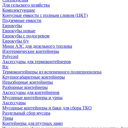
Для сельского хозяйства
Комплектующие
Конусные емкости с полным сливом (ЦКТ)
Подземные емкости
Еврокубы
Еврокубы новые
Еврокубы с подогревом
Еврокубы б/у
Мини АЗС для дизельного топлива
Изотермические контейнеры
Polycool
Аксессуары для термоконтейнеров
Ric
Термоконтейнеры из вспененного полипропилена
Крупногабаритные контейнеры
Неразборные контейнеры
Разборные контейнеры
Аксессуары для контейнеров
Мусорные контейнеры и урны
Аксессуары
Мусорные контейнеры и баки для сбора ТКО
Раздельный сбор мусора
Урны
Контейнеры для ртутных ламп