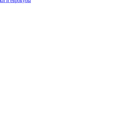
чки и еврокубы