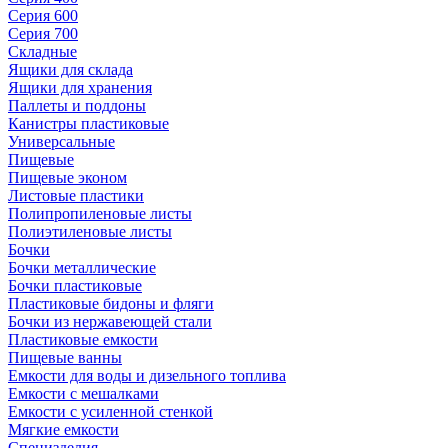
Серия 600
Серия 700
Складные
Ящики для склада
Ящики для хранения
Паллеты и поддоны
Канистры пластиковые
Универсальные
Пищевые
Пищевые эконом
Листовые пластики
Полипропиленовые листы
Полиэтиленовые листы
Бочки
Бочки металлические
Бочки пластиковые
Пластиковые бидоны и фляги
Бочки из нержавеющей стали
Пластиковые емкости
Пищевые ванны
Емкости для воды и дизельного топлива
Емкости с мешалками
Емкости с усиленной стенкой
Мягкие емкости
Специзделия