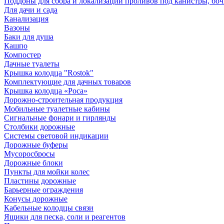
Поддоны для сбора и локализации проливов под канистры, бо
Для дачи и сада
Канализация
Вазоны
Баки для душа
Кашпо
Компостер
Дачные туалеты
Крышка колодца "Rostok"
Комплектующие для дачных товаров
Крышка колодца «Роса»
Дорожно-строительная продукция
Мобильные туалетные кабины
Сигнальные фонари и гирлянды
Столбики дорожные
Системы световой индикации
Дорожные буферы
Мусоросбросы
Дорожные блоки
Пункты для мойки колес
Пластины дорожные
Барьерные ограждения
Конусы дорожные
Кабельные колодцы связи
Ящики для песка, соли и реагентов