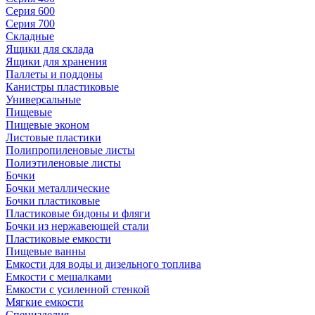
Серия 600
Серия 700
Складные
Ящики для склада
Ящики для хранения
Паллеты и поддоны
Канистры пластиковые
Универсальные
Пищевые
Пищевые эконом
Листовые пластики
Полипропиленовые листы
Полиэтиленовые листы
Бочки
Бочки металлические
Бочки пластиковые
Пластиковые бидоны и фляги
Бочки из нержавеющей стали
Пластиковые емкости
Пищевые ванны
Емкости для воды и дизельного топлива
Емкости с мешалками
Емкости с усиленной стенкой
Мягкие емкости
Специзделия