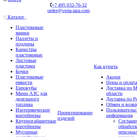
+7 495 032-76-32
order@verta-tara.com
Каталог
Пластиковые
ящики
Паллеты и
поддоны
Канистры
пластиковые
Листовые
пластики
Как купить
Бочки
Пластиковые
Акции
емкости
Цены и оплат
Еврокубы
Доставка по М
Мини АЗС для
области
дизельного
Доставка по Р
топлива
Обмен и возвр
Изотермические
Пользовательс
Проектирование
контейнеры
информация
изделий
Крупногабаритные
Соглаше
контейнеры
обработ
Мусорные
персона