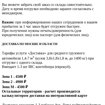
Вы можете забрать свой заказ со склада самостоятельно.
Дату и время погрузки необходимо заранее согласовать с
менеджером.
Важно:
при информировании наших сотрудников о вашем
прибытии за 1 час заказ будет отгружен быстрее.
При получении нужны печать/доверенность (для
юридических лиц) или паспорт (для физических лиц).
ДОСТАВКА ПО МОСКВЕ И ОБЛАСТИ
Тарифы услуги «Доставка» для
среднего грузового
3
автомобиля 1,4-7 м
(кузов 3,8x1,8x1,8 м, до 1400 кг)
при
отгрузке с одного склада.
Вмещает 1-3 шт IBC контейнера (еврокуб).
Зона 1 -
4500
₽
Зона 2 -
4900
₽
Зона М -
4500
₽
Остальные территории - расчет производится
калькулятором доставки на интерактивной карте
Доставка занимает 1-3 рабочих дня. Дата подтверждается