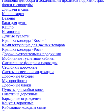
Поддоны для сбора и локализации проливов под канистры,
бочки и еврокубы
Для дачи и сада
Канализация
Вазоны
Баки для душа
Кашпо
Компостер
Дачные туалеты
Крышка колодца "Rostok"
Комплектующие для дачных товаров
Крышка колодца «Роса»
Дорожно-строительная продукция
Мобильные туалетные кабины
Сигнальные фонари и гирлянды
Столбики дорожные
Системы световой индикации
Дорожные буферы
Мусоросбросы
Дорожные блоки
Пункты для мойки колес
Пластины дорожные
Барьерные ограждения
Конусы дорожные
Кабельные колодцы связи