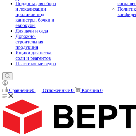
Поддоны для сбора
соглаше
и локализации
Политик
проливов под
конфиде
канистры, бочки и
еврокубы
Для дачи и сада
Дорожно-
строительная
продукция
Ящики для песка,
соли и реагентов
Пластиковые ведра
Сравнение
0
Отложенные
0
Корзина
0