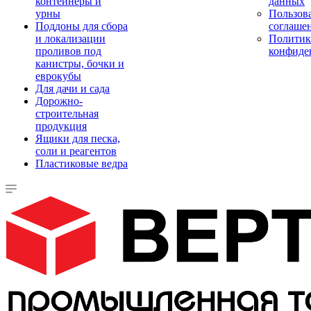
контейнеры и
данных
урны
Пользова
Поддоны для сбора
соглаше
и локализации
Политик
проливов под
конфиде
канистры, бочки и
еврокубы
Для дачи и сада
Дорожно-
строительная
продукция
Ящики для песка,
соли и реагентов
Пластиковые ведра