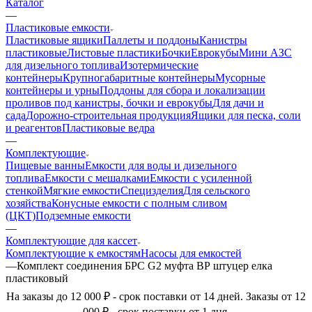
Каталог
—
Пластиковые емкости
Пластиковые ящики
Паллеты и поддоны
Канистры
пластиковые
Листовые пластики
Бочки
Еврокубы
Мини АЗС
для дизельного топлива
Изотермические
контейнеры
Крупногабаритные контейнеры
Мусорные
контейнеры и урны
Поддоны для сбора и локализации
проливов под канистры, бочки и еврокубы
Для дачи и
сада
Дорожно-строительная продукция
Ящики для песка, соли
и реагентов
Пластиковые ведра
—
Комплектующие
Пищевые ванны
Емкости для воды и дизельного
топлива
Емкости с мешалками
Емкости с усиленной
стенкой
Мягкие емкости
Специзделия
Для сельского
хозяйства
Конусные емкости с полным сливом
(ЦКТ)
Подземные емкости
—
Комплектующие для кассет
Комплектующие к емкостям
Насосы для емкостей
—
Комплект соединения БРС G2 муфта ВР штуцер елка
пластиковый
На заказы до 12 000 ₽ - срок поставки от 14 дней. Заказы от 12
000 ₽ - срок поставки от 1 дня.