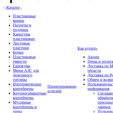
Каталог
Пластиковые
ящики
Паллеты и
поддоны
Канистры
пластиковые
Листовые
пластики
Как купить
Бочки
Пластиковые
Акции
емкости
Цены и оплат
Еврокубы
Доставка по М
Мини АЗС для
области
дизельного
Доставка по Р
топлива
Обмен и возвр
Изотермические
Пользовательс
Проектирование
контейнеры
информация
изделий
Крупногабаритные
Соглаше
контейнеры
обработ
Мусорные
персона
контейнеры и
данных
урны
Пользова