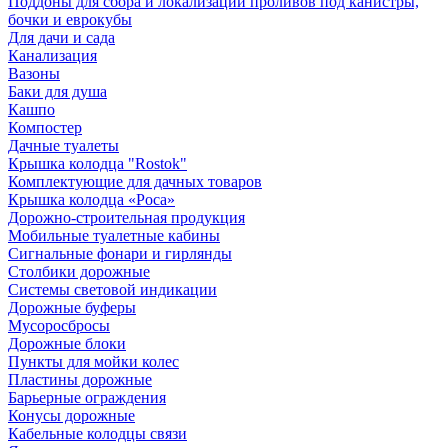
Поддоны для сбора и локализации проливов под канистры,
бочки и еврокубы
Для дачи и сада
Канализация
Вазоны
Баки для душа
Кашпо
Компостер
Дачные туалеты
Крышка колодца "Rostok"
Комплектующие для дачных товаров
Крышка колодца «Роса»
Дорожно-строительная продукция
Мобильные туалетные кабины
Сигнальные фонари и гирлянды
Столбики дорожные
Системы световой индикации
Дорожные буферы
Мусоросбросы
Дорожные блоки
Пункты для мойки колес
Пластины дорожные
Барьерные ограждения
Конусы дорожные
Кабельные колодцы связи