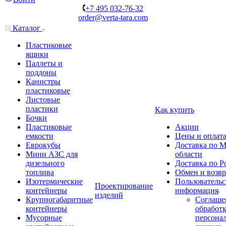
+7 495 032-76-32
order@verta-tara.com
Каталог
Пластиковые
ящики
Паллеты и
поддоны
Канистры
пластиковые
Листовые
пластики
Как купить
Бочки
Пластиковые
Акции
емкости
Цены и оплат
Еврокубы
Доставка по М
Мини АЗС для
области
дизельного
Доставка по Р
топлива
Обмен и возвр
Изотермические
Пользовательс
Проектирование
контейнеры
информация
изделий
Крупногабаритные
Соглаше
контейнеры
обработ
Мусорные
персона