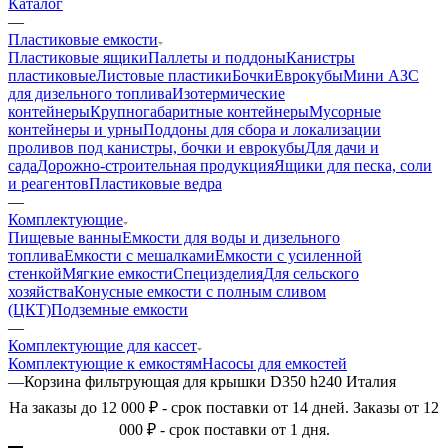
Каталог
—
Пластиковые емкости
Пластиковые ящики
Паллеты и поддоны
Канистры
пластиковые
Листовые пластики
Бочки
Еврокубы
Мини АЗС
для дизельного топлива
Изотермические
контейнеры
Крупногабаритные контейнеры
Мусорные
контейнеры и урны
Поддоны для сбора и локализации
проливов под канистры, бочки и еврокубы
Для дачи и
сада
Дорожно-строительная продукция
Ящики для песка, соли
и реагентов
Пластиковые ведра
—
Комплектующие
Пищевые ванны
Емкости для воды и дизельного
топлива
Емкости с мешалками
Емкости с усиленной
стенкой
Мягкие емкости
Специзделия
Для сельского
хозяйства
Конусные емкости с полным сливом
(ЦКТ)
Подземные емкости
—
Комплектующие для кассет
Комплектующие к емкостям
Насосы для емкостей
—
Корзина фильтрующая для крышки D350 h240 Италия
На заказы до 12 000 ₽ - срок поставки от 14 дней. Заказы от 12
000 ₽ - срок поставки от 1 дня.