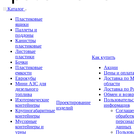
Каталог
Пластиковые
ящики
Паллеты и
поддоны
Канистры
пластиковые
Листовые
пластики
Как купить
Бочки
Пластиковые
Акции
емкости
Цены и оплат
Еврокубы
Доставка по М
Мини АЗС для
области
дизельного
Доставка по Р
топлива
Обмен и возвр
Изотермические
Пользовательс
Проектирование
контейнеры
информация
изделий
Крупногабаритные
Соглаше
контейнеры
обработ
Мусорные
персона
контейнеры и
данных
урны
Пользова