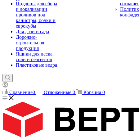
Поддоны для сбора
соглаше
и локализации
Политик
проливов под
конфиде
канистры, бочки и
еврокубы
Для дачи и сада
Дорожно-
строительная
продукция
Ящики для песка,
соли и реагентов
Пластиковые ведра
Сравнение
0
Отложенные
0
Корзина
0