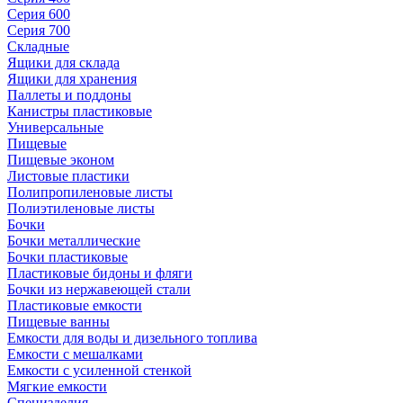
Серия 600
Серия 700
Складные
Ящики для склада
Ящики для хранения
Паллеты и поддоны
Канистры пластиковые
Универсальные
Пищевые
Пищевые эконом
Листовые пластики
Полипропиленовые листы
Полиэтиленовые листы
Бочки
Бочки металлические
Бочки пластиковые
Пластиковые бидоны и фляги
Бочки из нержавеющей стали
Пластиковые емкости
Пищевые ванны
Емкости для воды и дизельного топлива
Емкости с мешалками
Емкости с усиленной стенкой
Мягкие емкости
Специзделия