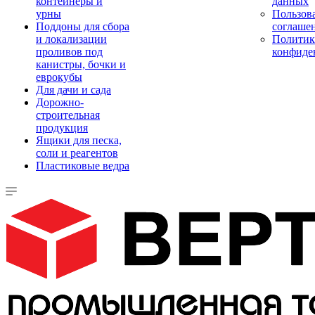
контейнеры и
данных
урны
Пользова
Поддоны для сбора
соглаше
и локализации
Политик
проливов под
конфиде
канистры, бочки и
еврокубы
Для дачи и сада
Дорожно-
строительная
продукция
Ящики для песка,
соли и реагентов
Пластиковые ведра