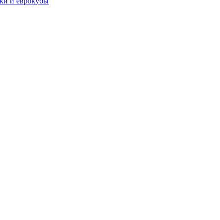
чки и еврокубы