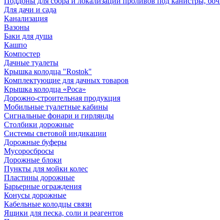
Поддоны для сбора и локализации проливов под канистры, бо
Для дачи и сада
Канализация
Вазоны
Баки для душа
Кашпо
Компостер
Дачные туалеты
Крышка колодца "Rostok"
Комплектующие для дачных товаров
Крышка колодца «Роса»
Дорожно-строительная продукция
Мобильные туалетные кабины
Сигнальные фонари и гирлянды
Столбики дорожные
Системы световой индикации
Дорожные буферы
Мусоросбросы
Дорожные блоки
Пункты для мойки колес
Пластины дорожные
Барьерные ограждения
Конусы дорожные
Кабельные колодцы связи
Ящики для песка, соли и реагентов