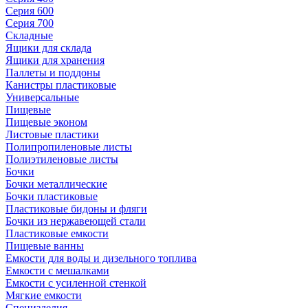
Серия 600
Серия 700
Складные
Ящики для склада
Ящики для хранения
Паллеты и поддоны
Канистры пластиковые
Универсальные
Пищевые
Пищевые эконом
Листовые пластики
Полипропиленовые листы
Полиэтиленовые листы
Бочки
Бочки металлические
Бочки пластиковые
Пластиковые бидоны и фляги
Бочки из нержавеющей стали
Пластиковые емкости
Пищевые ванны
Емкости для воды и дизельного топлива
Емкости с мешалками
Емкости с усиленной стенкой
Мягкие емкости
Специзделия