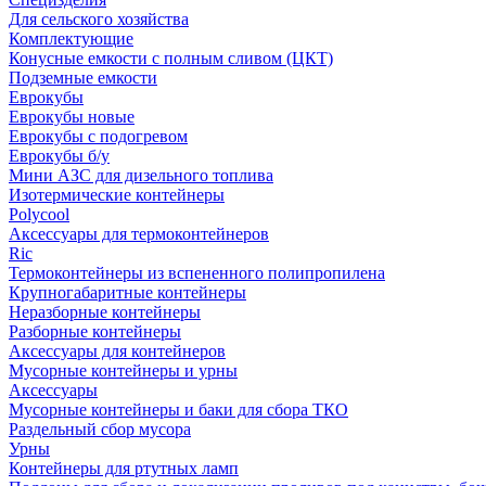
Для сельского хозяйства
Комплектующие
Конусные емкости с полным сливом (ЦКТ)
Подземные емкости
Еврокубы
Еврокубы новые
Еврокубы с подогревом
Еврокубы б/у
Мини АЗС для дизельного топлива
Изотермические контейнеры
Polycool
Аксессуары для термоконтейнеров
Ric
Термоконтейнеры из вспененного полипропилена
Крупногабаритные контейнеры
Неразборные контейнеры
Разборные контейнеры
Аксессуары для контейнеров
Мусорные контейнеры и урны
Аксессуары
Мусорные контейнеры и баки для сбора ТКО
Раздельный сбор мусора
Урны
Контейнеры для ртутных ламп