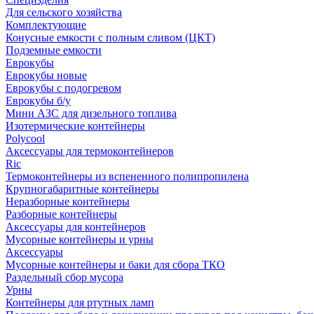
Для сельского хозяйства
Комплектующие
Конусные емкости с полным сливом (ЦКТ)
Подземные емкости
Еврокубы
Еврокубы новые
Еврокубы с подогревом
Еврокубы б/у
Мини АЗС для дизельного топлива
Изотермические контейнеры
Polycool
Аксессуары для термоконтейнеров
Ric
Термоконтейнеры из вспененного полипропилена
Крупногабаритные контейнеры
Неразборные контейнеры
Разборные контейнеры
Аксессуары для контейнеров
Мусорные контейнеры и урны
Аксессуары
Мусорные контейнеры и баки для сбора ТКО
Раздельный сбор мусора
Урны
Контейнеры для ртутных ламп