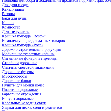
Поддоны для сбора и локализации проливов под канистры, бо
Для дачи и сада
Канализация
Вазоны
Баки для душа
Кашпо
Компостер
Дачные туалеты
Крышка колодца "Rostok"
Комплектующие для дачных товаров
Крышка колодца «Роса»
Дорожно-строительная продукция
Мобильные туалетные кабины
Сигнальные фонари и гирлянды
Столбики дорожные
Системы световой индикации
Дорожные буферы
Мусоросбросы
Дорожные блоки
Пункты для мойки колес
Пластины дорожные
Барьерные ограждения
Конусы дорожные
Кабельные колодцы связи
Ящики для песка, соли и реагентов