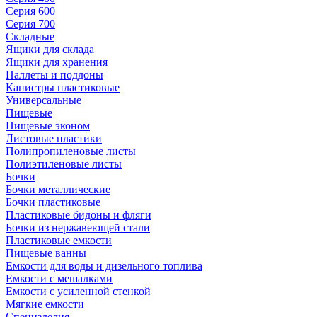
Серия 600
Серия 700
Складные
Ящики для склада
Ящики для хранения
Паллеты и поддоны
Канистры пластиковые
Универсальные
Пищевые
Пищевые эконом
Листовые пластики
Полипропиленовые листы
Полиэтиленовые листы
Бочки
Бочки металлические
Бочки пластиковые
Пластиковые бидоны и фляги
Бочки из нержавеющей стали
Пластиковые емкости
Пищевые ванны
Емкости для воды и дизельного топлива
Емкости с мешалками
Емкости с усиленной стенкой
Мягкие емкости
Специзделия