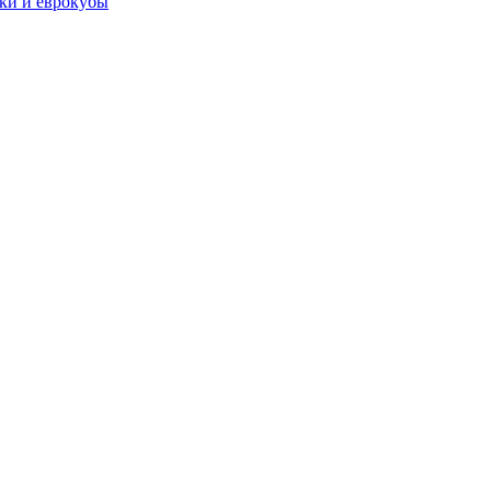
чки и еврокубы