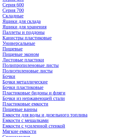
Серия 600
Серия 700
Складные
Ящики для склада
Ящики для хранения
Паллеты и поддоны
Канистры пластиковые
Универсальные
Пищевые
Пищевые эконом
Листовые пластики
Полипропиленовые листы
Полиэтиленовые листы
Бочки
Бочки металлические
Бочки пластиковые
Пластиковые бидоны и фляги
Бочки из нержавеющей стали
Пластиковые емкости
Пищевые ванны
Емкости для воды и дизельного топлива
Емкости с мешалками
Емкости с усиленной стенкой
Мягкие емкости
Специзделия