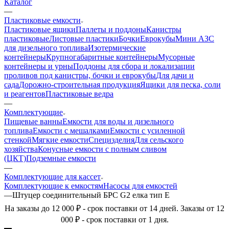
Каталог
—
Пластиковые емкости
Пластиковые ящики
Паллеты и поддоны
Канистры
пластиковые
Листовые пластики
Бочки
Еврокубы
Мини АЗС
для дизельного топлива
Изотермические
контейнеры
Крупногабаритные контейнеры
Мусорные
контейнеры и урны
Поддоны для сбора и локализации
проливов под канистры, бочки и еврокубы
Для дачи и
сада
Дорожно-строительная продукция
Ящики для песка, соли
и реагентов
Пластиковые ведра
—
Комплектующие
Пищевые ванны
Емкости для воды и дизельного
топлива
Емкости с мешалками
Емкости с усиленной
стенкой
Мягкие емкости
Специзделия
Для сельского
хозяйства
Конусные емкости с полным сливом
(ЦКТ)
Подземные емкости
—
Комплектующие для кассет
Комплектующие к емкостям
Насосы для емкостей
—
Штуцер соединительный БРС G2 елка тип Е
На заказы до 12 000 ₽ - срок поставки от 14 дней. Заказы от 12
000 ₽ - срок поставки от 1 дня.