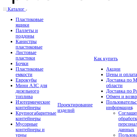
Каталог
Пластиковые
ящики
Паллеты и
поддоны
Канистры
пластиковые
Листовые
пластики
Как купить
Бочки
Пластиковые
Акции
емкости
Цены и оплат
Еврокубы
Доставка по М
Мини АЗС для
области
дизельного
Доставка по Р
топлива
Обмен и возвр
Изотермические
Пользовательс
Проектирование
контейнеры
информация
изделий
Крупногабаритные
Соглаше
контейнеры
обработ
Мусорные
персона
контейнеры и
данных
урны
Пользова