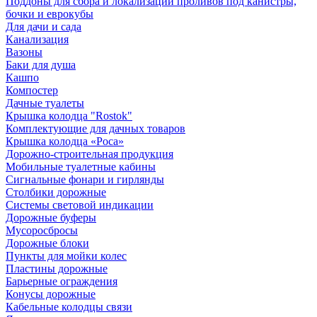
Поддоны для сбора и локализации проливов под канистры,
бочки и еврокубы
Для дачи и сада
Канализация
Вазоны
Баки для душа
Кашпо
Компостер
Дачные туалеты
Крышка колодца "Rostok"
Комплектующие для дачных товаров
Крышка колодца «Роса»
Дорожно-строительная продукция
Мобильные туалетные кабины
Сигнальные фонари и гирлянды
Столбики дорожные
Системы световой индикации
Дорожные буферы
Мусоросбросы
Дорожные блоки
Пункты для мойки колес
Пластины дорожные
Барьерные ограждения
Конусы дорожные
Кабельные колодцы связи