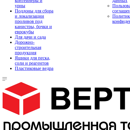
контейнеры и
данных
урны
Пользова
Поддоны для сбора
соглаше
и локализации
Политик
проливов под
конфиде
канистры, бочки и
еврокубы
Для дачи и сада
Дорожно-
строительная
продукция
Ящики для песка,
соли и реагентов
Пластиковые ведра