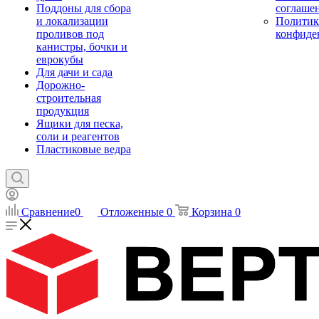
Поддоны для сбора
соглаше
и локализации
Политик
проливов под
конфиде
канистры, бочки и
еврокубы
Для дачи и сада
Дорожно-
строительная
продукция
Ящики для песка,
соли и реагентов
Пластиковые ведра
Сравнение
0
Отложенные
0
Корзина
0