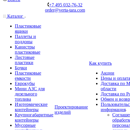
+7 495 032-76-32
order@verta-tara.com
Каталог
Пластиковые
ящики
Паллеты и
поддоны
Канистры
пластиковые
Листовые
пластики
Как купить
Бочки
Пластиковые
Акции
емкости
Цены и оплат
Еврокубы
Доставка по М
Мини АЗС для
области
дизельного
Доставка по Р
топлива
Обмен и возвр
Изотермические
Пользовательс
Проектирование
контейнеры
информация
изделий
Крупногабаритные
Соглаше
контейнеры
обработ
Мусорные
персона