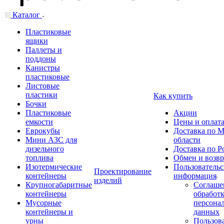
Каталог
Пластиковые
ящики
Паллеты и
поддоны
Канистры
пластиковые
Листовые
пластики
Как купить
Бочки
Пластиковые
Акции
емкости
Цены и оплат
Еврокубы
Доставка по М
Мини АЗС для
области
дизельного
Доставка по Р
топлива
Обмен и возвр
Изотермические
Пользовательс
Проектирование
контейнеры
информация
изделий
Крупногабаритные
Соглаше
контейнеры
обработ
Мусорные
персона
контейнеры и
данных
урны
Пользова