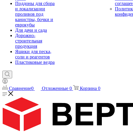
Поддоны для сбора
соглаше
и локализации
Политик
проливов под
конфиде
канистры, бочки и
еврокубы
Для дачи и сада
Дорожно-
строительная
продукция
Ящики для песка,
соли и реагентов
Пластиковые ведра
Сравнение
0
Отложенные
0
Корзина
0