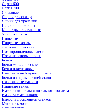
Серия 600
Серия 700
Складные
Ящики для склада
Ящики для хранения
Паллеты и поддоны
Канистры пластиковые
Универсальные
Пищевые
Пищевые эконом
Листовые пластики
Полипропиленовые листы
Полиэтиленовые листы
Бочки
Бочки металлические
Бочки пластиковые
Пластиковые бидоны и фляги
Бочки из нержавеющей стали
Пластиковые емкости
Пищевые ванны
Емкости для воды и дизельного топлива
Емкости с мешалками
Емкости с усиленной стенкой
Мягкие емкости
Специзделия