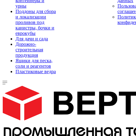
контейнеры и
данных
урны
Пользова
Поддоны для сбора
соглаше
и локализации
Политик
проливов под
конфиде
канистры, бочки и
еврокубы
Для дачи и сада
Дорожно-
строительная
продукция
Ящики для песка,
соли и реагентов
Пластиковые ведра