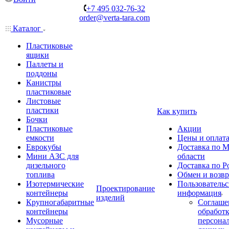
+7 495 032-76-32
order@verta-tara.com
Каталог
Пластиковые
ящики
Паллеты и
поддоны
Канистры
пластиковые
Листовые
пластики
Как купить
Бочки
Пластиковые
Акции
емкости
Цены и оплат
Еврокубы
Доставка по М
Мини АЗС для
области
дизельного
Доставка по Р
топлива
Обмен и возвр
Изотермические
Пользовательс
Проектирование
контейнеры
информация
изделий
Крупногабаритные
Соглаше
контейнеры
обработ
Мусорные
персона