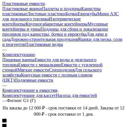
Пластиковые емкости
Пластиковые ящики
Паллеты и поддоны
Канистры
пластиковые
Листовые пластики
Бочки
Еврокубы
Мини АЗС
для дизельного топлива
Изотермические
контейнеры
Крупногабаритные контейнеры
Мусорные
контейнеры и урны
Поддоны для сбора и локализации
проливов под канистры, бочки и еврокубы
Для дачи и
сада
Дорожно-строительная продукция
Ящики для песка, соли
и реагентов
Пластиковые ведра
—
Комплектующие
Пищевые ванны
Емкости для воды и дизельного
топлива
Емкости с мешалками
Емкости с усиленной
стенкой
Мягкие емкости
Специзделия
Для сельского
хозяйства
Конусные емкости с полным сливом
(ЦКТ)
Подземные емкости
—
Комплектующие к емкостям
Комплектующие для кассет
Насосы для емкостей
—
Фитинг G1 (Г)
На заказы до 12 000 ₽ - срок поставки от 14 дней. Заказы от 12
000 ₽ - срок поставки от 1 дня.