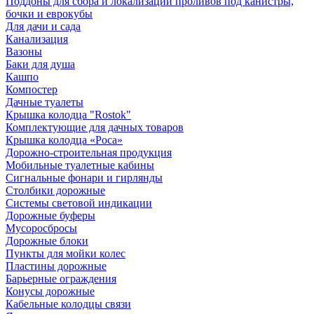
Поддоны для сбора и локализации проливов под канистры,
бочки и еврокубы
Для дачи и сада
Канализация
Вазоны
Баки для душа
Кашпо
Компостер
Дачные туалеты
Крышка колодца "Rostok"
Комплектующие для дачных товаров
Крышка колодца «Роса»
Дорожно-строительная продукция
Мобильные туалетные кабины
Сигнальные фонари и гирлянды
Столбики дорожные
Системы световой индикации
Дорожные буферы
Мусоросбросы
Дорожные блоки
Пункты для мойки колес
Пластины дорожные
Барьерные ограждения
Конусы дорожные
Кабельные колодцы связи