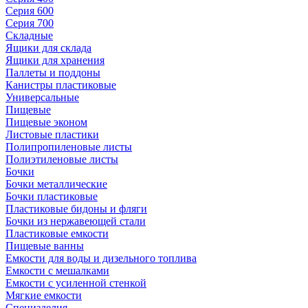
Серия 600
Серия 700
Складные
Ящики для склада
Ящики для хранения
Паллеты и поддоны
Канистры пластиковые
Универсальные
Пищевые
Пищевые эконом
Листовые пластики
Полипропиленовые листы
Полиэтиленовые листы
Бочки
Бочки металлические
Бочки пластиковые
Пластиковые бидоны и фляги
Бочки из нержавеющей стали
Пластиковые емкости
Пищевые ванны
Емкости для воды и дизельного топлива
Емкости с мешалками
Емкости с усиленной стенкой
Мягкие емкости
Специзделия