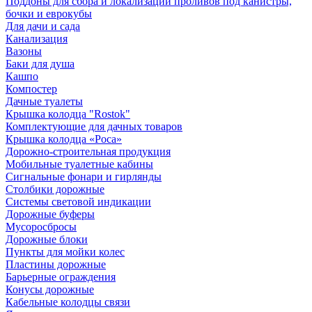
Поддоны для сбора и локализации проливов под канистры,
бочки и еврокубы
Для дачи и сада
Канализация
Вазоны
Баки для душа
Кашпо
Компостер
Дачные туалеты
Крышка колодца "Rostok"
Комплектующие для дачных товаров
Крышка колодца «Роса»
Дорожно-строительная продукция
Мобильные туалетные кабины
Сигнальные фонари и гирлянды
Столбики дорожные
Системы световой индикации
Дорожные буферы
Мусоросбросы
Дорожные блоки
Пункты для мойки колес
Пластины дорожные
Барьерные ограждения
Конусы дорожные
Кабельные колодцы связи