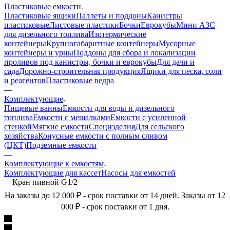
Пластиковые емкости
Пластиковые ящики
Паллеты и поддоны
Канистры
пластиковые
Листовые пластики
Бочки
Еврокубы
Мини АЗС
для дизельного топлива
Изотермические
контейнеры
Крупногабаритные контейнеры
Мусорные
контейнеры и урны
Поддоны для сбора и локализации
проливов под канистры, бочки и еврокубы
Для дачи и
сада
Дорожно-строительная продукция
Ящики для песка, соли
и реагентов
Пластиковые ведра
—
Комплектующие
Пищевые ванны
Емкости для воды и дизельного
топлива
Емкости с мешалками
Емкости с усиленной
стенкой
Мягкие емкости
Специзделия
Для сельского
хозяйства
Конусные емкости с полным сливом
(ЦКТ)
Подземные емкости
—
Комплектующие к емкостям
Комплектующие для кассет
Насосы для емкостей
—
Кран пивной G1/2
На заказы до 12 000 ₽ - срок поставки от 14 дней. Заказы от 12
000 ₽ - срок поставки от 1 дня.