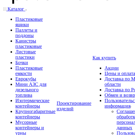
Каталог
Пластиковые
ящики
Паллеты и
поддоны
Канистры
пластиковые
Листовые
пластики
Как купить
Бочки
Пластиковые
Акции
емкости
Цены и оплат
Еврокубы
Доставка по М
Мини АЗС для
области
дизельного
Доставка по Р
топлива
Обмен и возвр
Изотермические
Пользовательс
Проектирование
контейнеры
информация
изделий
Крупногабаритные
Соглаше
контейнеры
обработ
Мусорные
персона
контейнеры и
данных
урны
Пользова