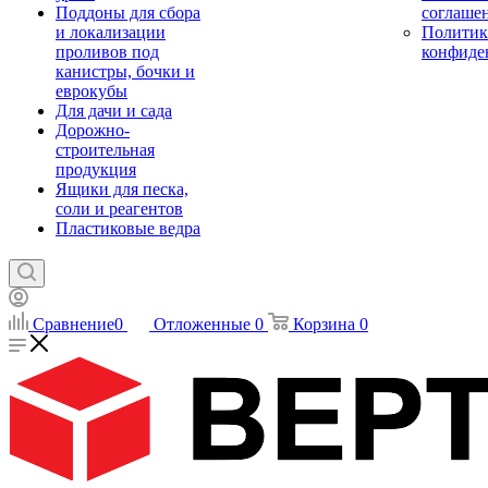
Поддоны для сбора
соглаше
и локализации
Политик
проливов под
конфиде
канистры, бочки и
еврокубы
Для дачи и сада
Дорожно-
строительная
продукция
Ящики для песка,
соли и реагентов
Пластиковые ведра
Сравнение
0
Отложенные
0
Корзина
0