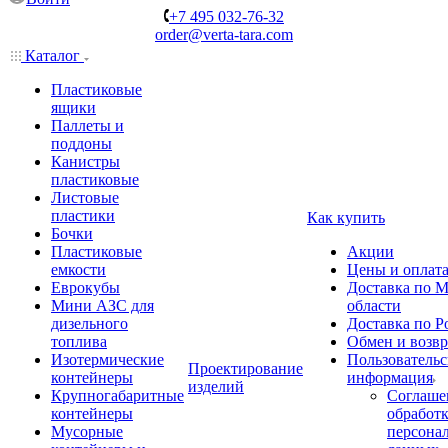
+7 495 032-76-32
order@verta-tara.com
Каталог
Пластиковые
ящики
Паллеты и
поддоны
Канистры
пластиковые
Листовые
пластики
Как купить
Бочки
Пластиковые
Акции
емкости
Цены и оплат
Еврокубы
Доставка по М
Мини АЗС для
области
дизельного
Доставка по Р
топлива
Обмен и возвр
Изотермические
Пользовательс
Проектирование
контейнеры
информация
изделий
Крупногабаритные
Соглаше
контейнеры
обработ
Мусорные
персона