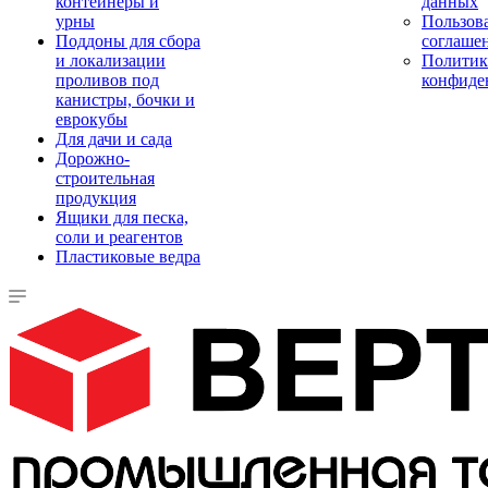
контейнеры и
данных
урны
Пользова
Поддоны для сбора
соглаше
и локализации
Политик
проливов под
конфиде
канистры, бочки и
еврокубы
Для дачи и сада
Дорожно-
строительная
продукция
Ящики для песка,
соли и реагентов
Пластиковые ведра