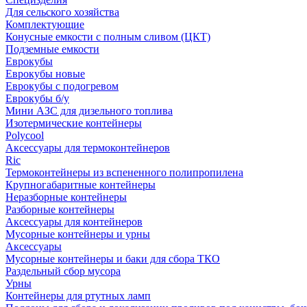
Для сельского хозяйства
Комплектующие
Конусные емкости с полным сливом (ЦКТ)
Подземные емкости
Еврокубы
Еврокубы новые
Еврокубы с подогревом
Еврокубы б/у
Мини АЗС для дизельного топлива
Изотермические контейнеры
Polycool
Аксессуары для термоконтейнеров
Ric
Термоконтейнеры из вспененного полипропилена
Крупногабаритные контейнеры
Неразборные контейнеры
Разборные контейнеры
Аксессуары для контейнеров
Мусорные контейнеры и урны
Аксессуары
Мусорные контейнеры и баки для сбора ТКО
Раздельный сбор мусора
Урны
Контейнеры для ртутных ламп