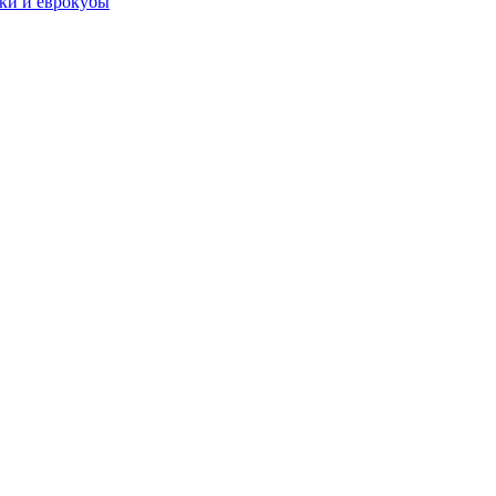
чки и еврокубы