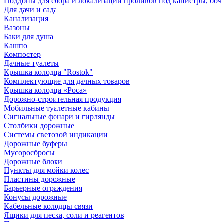
Поддоны для сбора и локализации проливов под канистры, бо
Для дачи и сада
Канализация
Вазоны
Баки для душа
Кашпо
Компостер
Дачные туалеты
Крышка колодца "Rostok"
Комплектующие для дачных товаров
Крышка колодца «Роса»
Дорожно-строительная продукция
Мобильные туалетные кабины
Сигнальные фонари и гирлянды
Столбики дорожные
Системы световой индикации
Дорожные буферы
Мусоросбросы
Дорожные блоки
Пункты для мойки колес
Пластины дорожные
Барьерные ограждения
Конусы дорожные
Кабельные колодцы связи
Ящики для песка, соли и реагентов