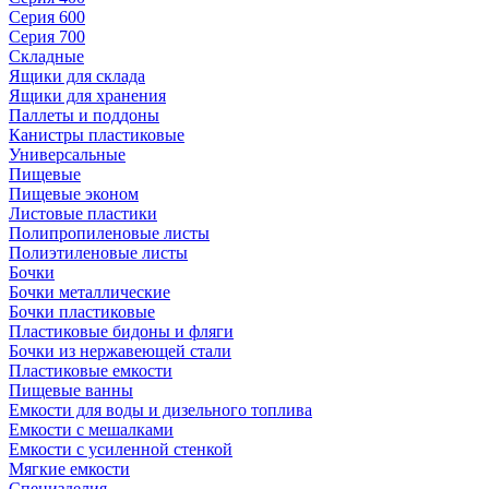
Серия 600
Серия 700
Складные
Ящики для склада
Ящики для хранения
Паллеты и поддоны
Канистры пластиковые
Универсальные
Пищевые
Пищевые эконом
Листовые пластики
Полипропиленовые листы
Полиэтиленовые листы
Бочки
Бочки металлические
Бочки пластиковые
Пластиковые бидоны и фляги
Бочки из нержавеющей стали
Пластиковые емкости
Пищевые ванны
Емкости для воды и дизельного топлива
Емкости с мешалками
Емкости с усиленной стенкой
Мягкие емкости
Специзделия