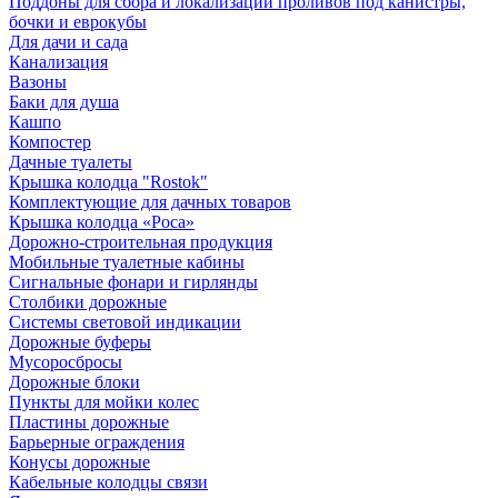
Поддоны для сбора и локализации проливов под канистры,
бочки и еврокубы
Для дачи и сада
Канализация
Вазоны
Баки для душа
Кашпо
Компостер
Дачные туалеты
Крышка колодца "Rostok"
Комплектующие для дачных товаров
Крышка колодца «Роса»
Дорожно-строительная продукция
Мобильные туалетные кабины
Сигнальные фонари и гирлянды
Столбики дорожные
Системы световой индикации
Дорожные буферы
Мусоросбросы
Дорожные блоки
Пункты для мойки колес
Пластины дорожные
Барьерные ограждения
Конусы дорожные
Кабельные колодцы связи