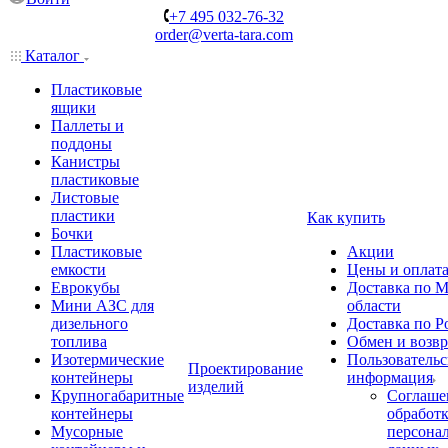
+7 495 032-76-32
order@verta-tara.com
Каталог
Пластиковые
ящики
Паллеты и
поддоны
Канистры
пластиковые
Листовые
пластики
Как купить
Бочки
Пластиковые
Акции
емкости
Цены и оплат
Еврокубы
Доставка по М
Мини АЗС для
области
дизельного
Доставка по Р
топлива
Обмен и возвр
Изотермические
Пользовательс
Проектирование
контейнеры
информация
изделий
Крупногабаритные
Соглаше
контейнеры
обработ
Мусорные
персона