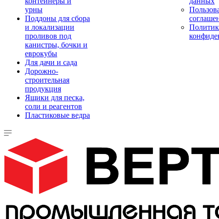
контейнеры и
данных
урны
Пользова
Поддоны для сбора
соглаше
и локализации
Политик
проливов под
конфиде
канистры, бочки и
еврокубы
Для дачи и сада
Дорожно-
строительная
продукция
Ящики для песка,
соли и реагентов
Пластиковые ведра