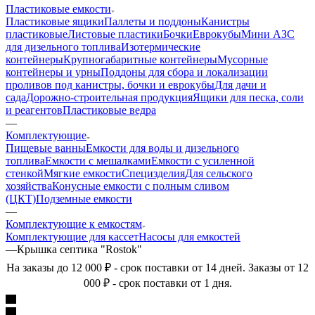
Пластиковые емкости
Пластиковые ящики
Паллеты и поддоны
Канистры
пластиковые
Листовые пластики
Бочки
Еврокубы
Мини АЗС
для дизельного топлива
Изотермические
контейнеры
Крупногабаритные контейнеры
Мусорные
контейнеры и урны
Поддоны для сбора и локализации
проливов под канистры, бочки и еврокубы
Для дачи и
сада
Дорожно-строительная продукция
Ящики для песка, соли
и реагентов
Пластиковые ведра
—
Комплектующие
Пищевые ванны
Емкости для воды и дизельного
топлива
Емкости с мешалками
Емкости с усиленной
стенкой
Мягкие емкости
Специзделия
Для сельского
хозяйства
Конусные емкости с полным сливом
(ЦКТ)
Подземные емкости
—
Комплектующие к емкостям
Комплектующие для кассет
Насосы для емкостей
—
Крышка септика "Rostok"
На заказы до 12 000 ₽ - срок поставки от 14 дней. Заказы от 12
000 ₽ - срок поставки от 1 дня.