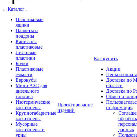
Каталог
Пластиковые
ящики
Паллеты и
поддоны
Канистры
пластиковые
Листовые
пластики
Как купить
Бочки
Пластиковые
Акции
емкости
Цены и оплат
Еврокубы
Доставка по М
Мини АЗС для
области
дизельного
Доставка по Р
топлива
Обмен и возвр
Изотермические
Пользовательс
Проектирование
контейнеры
информация
изделий
Крупногабаритные
Соглаше
контейнеры
обработ
Мусорные
персона
контейнеры и
данных
урны
Пользова