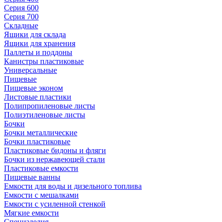
Серия 600
Серия 700
Складные
Ящики для склада
Ящики для хранения
Паллеты и поддоны
Канистры пластиковые
Универсальные
Пищевые
Пищевые эконом
Листовые пластики
Полипропиленовые листы
Полиэтиленовые листы
Бочки
Бочки металлические
Бочки пластиковые
Пластиковые бидоны и фляги
Бочки из нержавеющей стали
Пластиковые емкости
Пищевые ванны
Емкости для воды и дизельного топлива
Емкости с мешалками
Емкости с усиленной стенкой
Мягкие емкости
Специзделия