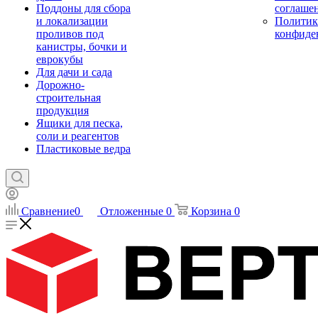
Поддоны для сбора
соглаше
и локализации
Политик
проливов под
конфиде
канистры, бочки и
еврокубы
Для дачи и сада
Дорожно-
строительная
продукция
Ящики для песка,
соли и реагентов
Пластиковые ведра
Сравнение
0
Отложенные
0
Корзина
0