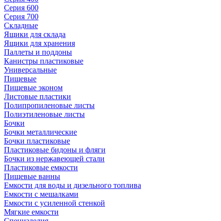
Серия 600
Серия 700
Складные
Ящики для склада
Ящики для хранения
Паллеты и поддоны
Канистры пластиковые
Универсальные
Пищевые
Пищевые эконом
Листовые пластики
Полипропиленовые листы
Полиэтиленовые листы
Бочки
Бочки металлические
Бочки пластиковые
Пластиковые бидоны и фляги
Бочки из нержавеющей стали
Пластиковые емкости
Пищевые ванны
Емкости для воды и дизельного топлива
Емкости с мешалками
Емкости с усиленной стенкой
Мягкие емкости
Специзделия