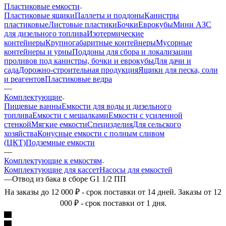
Пластиковые емкости
Пластиковые ящики
Паллеты и поддоны
Канистры
пластиковые
Листовые пластики
Бочки
Еврокубы
Мини АЗС
для дизельного топлива
Изотермические
контейнеры
Крупногабаритные контейнеры
Мусорные
контейнеры и урны
Поддоны для сбора и локализации
проливов под канистры, бочки и еврокубы
Для дачи и
сада
Дорожно-строительная продукция
Ящики для песка, соли
и реагентов
Пластиковые ведра
—
Комплектующие
Пищевые ванны
Емкости для воды и дизельного
топлива
Емкости с мешалками
Емкости с усиленной
стенкой
Мягкие емкости
Специзделия
Для сельского
хозяйства
Конусные емкости с полным сливом
(ЦКТ)
Подземные емкости
—
Комплектующие к емкостям
Комплектующие для кассет
Насосы для емкостей
—
Отвод из бака в сборе G1 1/2 ПП
На заказы до 12 000 ₽ - срок поставки от 14 дней. Заказы от 12
000 ₽ - срок поставки от 1 дня.