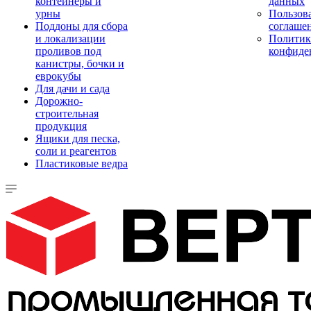
контейнеры и
данных
урны
Пользова
Поддоны для сбора
соглаше
и локализации
Политик
проливов под
конфиде
канистры, бочки и
еврокубы
Для дачи и сада
Дорожно-
строительная
продукция
Ящики для песка,
соли и реагентов
Пластиковые ведра