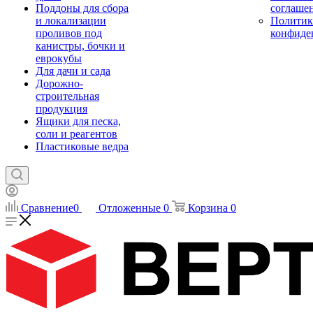
Поддоны для сбора
соглаше
и локализации
Политик
проливов под
конфиде
канистры, бочки и
еврокубы
Для дачи и сада
Дорожно-
строительная
продукция
Ящики для песка,
соли и реагентов
Пластиковые ведра
Сравнение
0
Отложенные
0
Корзина
0