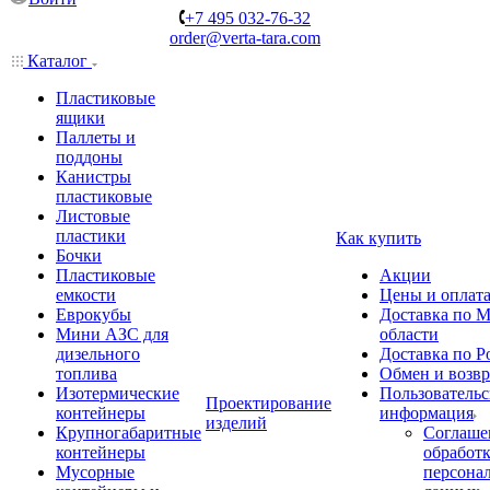
+7 495 032-76-32
order@verta-tara.com
Каталог
Пластиковые
ящики
Паллеты и
поддоны
Канистры
пластиковые
Листовые
пластики
Как купить
Бочки
Пластиковые
Акции
емкости
Цены и оплат
Еврокубы
Доставка по М
Мини АЗС для
области
дизельного
Доставка по Р
топлива
Обмен и возвр
Изотермические
Пользовательс
Проектирование
контейнеры
информация
изделий
Крупногабаритные
Соглаше
контейнеры
обработ
Мусорные
персона