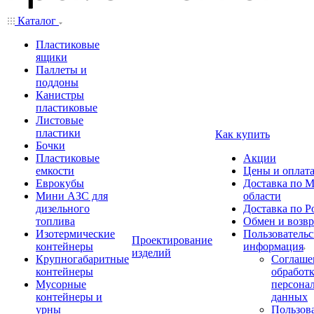
Каталог
Пластиковые
ящики
Паллеты и
поддоны
Канистры
пластиковые
Листовые
пластики
Как купить
Бочки
Пластиковые
Акции
емкости
Цены и оплат
Еврокубы
Доставка по М
Мини АЗС для
области
дизельного
Доставка по Р
топлива
Обмен и возвр
Изотермические
Пользовательс
Проектирование
контейнеры
информация
изделий
Крупногабаритные
Соглаше
контейнеры
обработ
Мусорные
персона
контейнеры и
данных
урны
Пользова