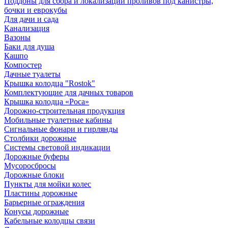
Поддоны для сбора и локализации проливов под канистры,
бочки и еврокубы
Для дачи и сада
Канализация
Вазоны
Баки для душа
Кашпо
Компостер
Дачные туалеты
Крышка колодца "Rostok"
Комплектующие для дачных товаров
Крышка колодца «Роса»
Дорожно-строительная продукция
Мобильные туалетные кабины
Сигнальные фонари и гирлянды
Столбики дорожные
Системы световой индикации
Дорожные буферы
Мусоросбросы
Дорожные блоки
Пункты для мойки колес
Пластины дорожные
Барьерные ограждения
Конусы дорожные
Кабельные колодцы связи