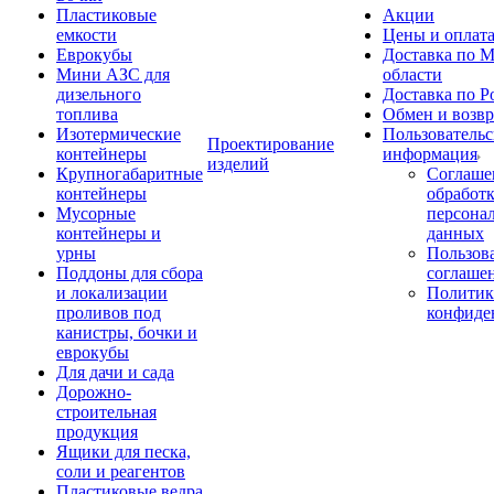
Пластиковые
Акции
емкости
Цены и оплат
Еврокубы
Доставка по М
Мини АЗС для
области
дизельного
Доставка по Р
топлива
Обмен и возвр
Изотермические
Пользовательс
Проектирование
контейнеры
информация
изделий
Крупногабаритные
Соглаше
контейнеры
обработ
Мусорные
персона
контейнеры и
данных
урны
Пользова
Поддоны для сбора
соглаше
и локализации
Политик
проливов под
конфиде
канистры, бочки и
еврокубы
Для дачи и сада
Дорожно-
строительная
продукция
Ящики для песка,
соли и реагентов
Пластиковые ведра