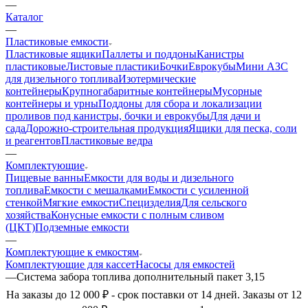
—
Каталог
—
Пластиковые емкости
Пластиковые ящики
Паллеты и поддоны
Канистры
пластиковые
Листовые пластики
Бочки
Еврокубы
Мини АЗС
для дизельного топлива
Изотермические
контейнеры
Крупногабаритные контейнеры
Мусорные
контейнеры и урны
Поддоны для сбора и локализации
проливов под канистры, бочки и еврокубы
Для дачи и
сада
Дорожно-строительная продукция
Ящики для песка, соли
и реагентов
Пластиковые ведра
—
Комплектующие
Пищевые ванны
Емкости для воды и дизельного
топлива
Емкости с мешалками
Емкости с усиленной
стенкой
Мягкие емкости
Специзделия
Для сельского
хозяйства
Конусные емкости с полным сливом
(ЦКТ)
Подземные емкости
—
Комплектующие к емкостям
Комплектующие для кассет
Насосы для емкостей
—
Система забора топлива дополнительный пакет 3,15
На заказы до 12 000 ₽ - срок поставки от 14 дней. Заказы от 12