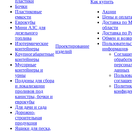
пластики
Как купить
Бочки
Пластиковые
Акции
емкости
Цены и оплат
Еврокубы
Доставка по М
Мини АЗС для
области
дизельного
Доставка по Р
топлива
Обмен и возвр
Изотермические
Пользовательс
Проектирование
контейнеры
информация
изделий
Крупногабаритные
Соглаше
контейнеры
обработ
Мусорные
персона
контейнеры и
данных
урны
Пользова
Поддоны для сбора
соглаше
и локализации
Политик
проливов под
конфиде
канистры, бочки и
еврокубы
Для дачи и сада
Дорожно-
строительная
продукция
Ящики для песка,