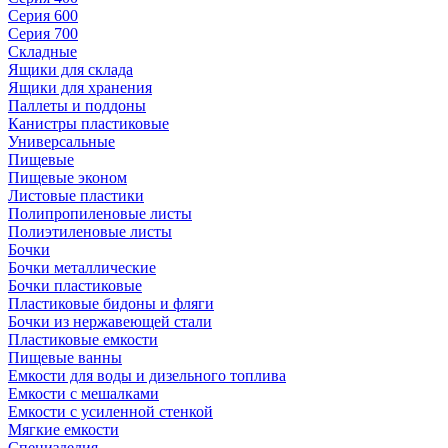
Серия 600
Серия 700
Складные
Ящики для склада
Ящики для хранения
Паллеты и поддоны
Канистры пластиковые
Универсальные
Пищевые
Пищевые эконом
Листовые пластики
Полипропиленовые листы
Полиэтиленовые листы
Бочки
Бочки металлические
Бочки пластиковые
Пластиковые бидоны и фляги
Бочки из нержавеющей стали
Пластиковые емкости
Пищевые ванны
Емкости для воды и дизельного топлива
Емкости с мешалками
Емкости с усиленной стенкой
Мягкие емкости
Специзделия