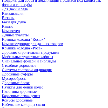
Поддоны для сбора и локализации проливов под канистры,
бочки и еврокубы
Для дачи и сада
Канализация
Вазоны
Баки для душа
Кашпо
Компостер
Дачные туалеты
Крышка колодца "Rostok"
Комплектующие для дачных товаров
Крышка колодца «Роса»
Дорожно-строительная продукция
Мобильные туалетные кабины
Сигнальные фонари и гирлянды
Столбики дорожные
Системы световой индикации
Дорожные буферы
Мусоросбросы
Дорожные блоки
Пункты для мойки колес
Пластины дорожные
Барьерные ограждения
Конусы дорожные
Кабельные колодцы связи