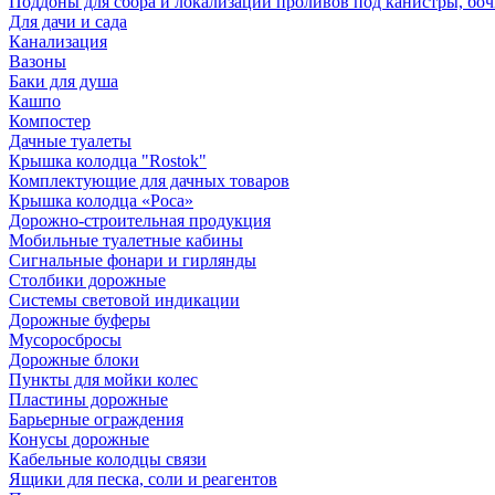
Поддоны для сбора и локализации проливов под канистры, бо
Для дачи и сада
Канализация
Вазоны
Баки для душа
Кашпо
Компостер
Дачные туалеты
Крышка колодца "Rostok"
Комплектующие для дачных товаров
Крышка колодца «Роса»
Дорожно-строительная продукция
Мобильные туалетные кабины
Сигнальные фонари и гирлянды
Столбики дорожные
Системы световой индикации
Дорожные буферы
Мусоросбросы
Дорожные блоки
Пункты для мойки колес
Пластины дорожные
Барьерные ограждения
Конусы дорожные
Кабельные колодцы связи
Ящики для песка, соли и реагентов