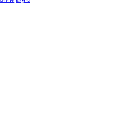
чки и еврокубы