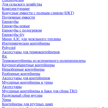
Для сельского хозяйства
Комплектующие
Конусные емкости с полным сливом (ЦКТ)
Подземные емкости
Еврокубы
Еврокубы новые
Еврокубы с подогревом
Еврокубы б/у
Мини АЗС для дизельного топлива
Изотермические контейнеры
Polycool
Аксессуары для термоконтейнеров
Ric
Термоконтейнеры из вспененного полипропилена
Крупногабаритные контейнеры
Неразборные контейнеры
Разборные контейнеры
Аксессуары для контейнеров
Мусорные контейнеры и урны
Аксессуары
Мусорные контейнеры и баки для сбора ТКО
Раздельный сбор мусора
Урны
Контейнеры для ртутных ламп