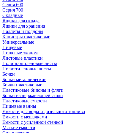
Серия 600
Серия 700
Складные
Ящики для склада
Ящики для хранения
Паллеты и поддоны
Канистры пластиковые
Универсальные
Пищевые
Пищевые эконом
Листовые пластики
Полипропиленовые листы
Полиэтиленовые листы
Бочки
Бочки металлические
Бочки пластиковые
Пластиковые бидоны и фляги
Бочки из нержавеющей стали
Пластиковые емкости
Пищевые ванны
Емкости для воды и дизельного топлива
Емкости с мешалками
Емкости с усиленной стенкой
Мягкие емкости
Специзделия