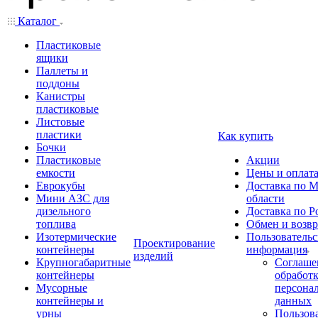
Каталог
Пластиковые
ящики
Паллеты и
поддоны
Канистры
пластиковые
Листовые
пластики
Как купить
Бочки
Пластиковые
Акции
емкости
Цены и оплат
Еврокубы
Доставка по М
Мини АЗС для
области
дизельного
Доставка по Р
топлива
Обмен и возвр
Изотермические
Пользовательс
Проектирование
контейнеры
информация
изделий
Крупногабаритные
Соглаше
контейнеры
обработ
Мусорные
персона
контейнеры и
данных
урны
Пользова