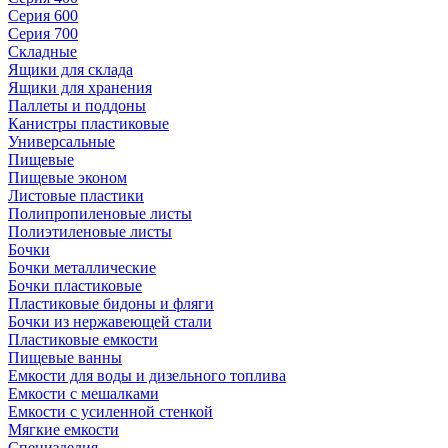
Серия 600
Серия 700
Складные
Ящики для склада
Ящики для хранения
Паллеты и поддоны
Канистры пластиковые
Универсальные
Пищевые
Пищевые эконом
Листовые пластики
Полипропиленовые листы
Полиэтиленовые листы
Бочки
Бочки металлические
Бочки пластиковые
Пластиковые бидоны и фляги
Бочки из нержавеющей стали
Пластиковые емкости
Пищевые ванны
Емкости для воды и дизельного топлива
Емкости с мешалками
Емкости с усиленной стенкой
Мягкие емкости
Специзделия