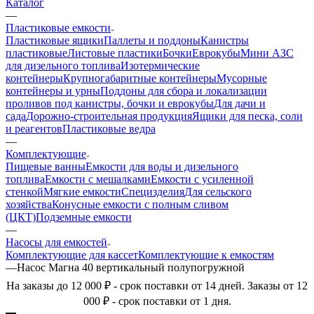
Каталог
—
Пластиковые емкости
Пластиковые ящики
Паллеты и поддоны
Канистры
пластиковые
Листовые пластики
Бочки
Еврокубы
Мини АЗС
для дизельного топлива
Изотермические
контейнеры
Крупногабаритные контейнеры
Мусорные
контейнеры и урны
Поддоны для сбора и локализации
проливов под канистры, бочки и еврокубы
Для дачи и
сада
Дорожно-строительная продукция
Ящики для песка, соли
и реагентов
Пластиковые ведра
—
Комплектующие
Пищевые ванны
Емкости для воды и дизельного
топлива
Емкости с мешалками
Емкости с усиленной
стенкой
Мягкие емкости
Специзделия
Для сельского
хозяйства
Конусные емкости с полным сливом
(ЦКТ)
Подземные емкости
—
Насосы для емкостей
Комплектующие для кассет
Комплектующие к емкостям
—
Насос Магна 40 вертикальный полупогружной
На заказы до 12 000 ₽ - срок поставки от 14 дней. Заказы от 12
000 ₽ - срок поставки от 1 дня.