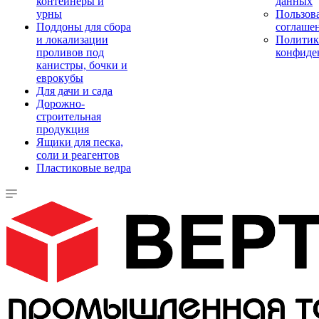
контейнеры и
данных
урны
Пользова
Поддоны для сбора
соглаше
и локализации
Политик
проливов под
конфиде
канистры, бочки и
еврокубы
Для дачи и сада
Дорожно-
строительная
продукция
Ящики для песка,
соли и реагентов
Пластиковые ведра