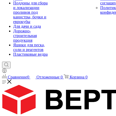
Поддоны для сбора
соглаше
и локализации
Политик
проливов под
конфиде
канистры, бочки и
еврокубы
Для дачи и сада
Дорожно-
строительная
продукция
Ящики для песка,
соли и реагентов
Пластиковые ведра
Сравнение
0
Отложенные
0
Корзина
0