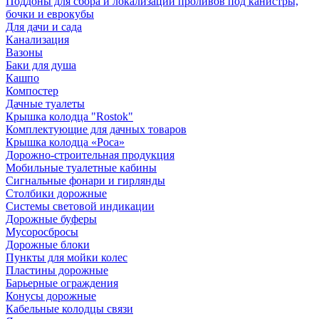
Поддоны для сбора и локализации проливов под канистры,
бочки и еврокубы
Для дачи и сада
Канализация
Вазоны
Баки для душа
Кашпо
Компостер
Дачные туалеты
Крышка колодца "Rostok"
Комплектующие для дачных товаров
Крышка колодца «Роса»
Дорожно-строительная продукция
Мобильные туалетные кабины
Сигнальные фонари и гирлянды
Столбики дорожные
Системы световой индикации
Дорожные буферы
Мусоросбросы
Дорожные блоки
Пункты для мойки колес
Пластины дорожные
Барьерные ограждения
Конусы дорожные
Кабельные колодцы связи