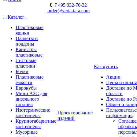
+7 495 032-76-32
order@verta-tara.com
Каталог
Пластиковые
ящики
Паллеты и
поддоны
Канистры
пластиковые
Листовые
пластики
Как купить
Бочки
Пластиковые
Акции
емкости
Цены и оплат
Еврокубы
Доставка по М
Мини АЗС для
области
дизельного
Доставка по Р
топлива
Обмен и возвр
Изотермические
Пользовательс
Проектирование
контейнеры
информация
изделий
Крупногабаритные
Соглаше
контейнеры
обработ
Мусорные
персона