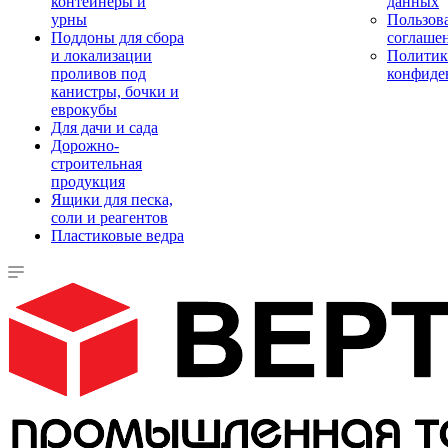
контейнеры и
данных
урны
Пользова
Поддоны для сбора
соглаше
и локализации
Политик
проливов под
конфиде
канистры, бочки и
еврокубы
Для дачи и сада
Дорожно-
строительная
продукция
Ящики для песка,
соли и реагентов
Пластиковые ведра