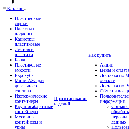
Каталог
Пластиковые
ящики
Паллеты и
поддоны
Канистры
пластиковые
Листовые
пластики
Как купить
Бочки
Пластиковые
Акции
емкости
Цены и оплат
Еврокубы
Доставка по М
Мини АЗС для
области
дизельного
Доставка по Р
топлива
Обмен и возвр
Изотермические
Пользовательс
Проектирование
контейнеры
информация
изделий
Крупногабаритные
Соглаше
контейнеры
обработ
Мусорные
персона
контейнеры и
данных
урны
Пользова