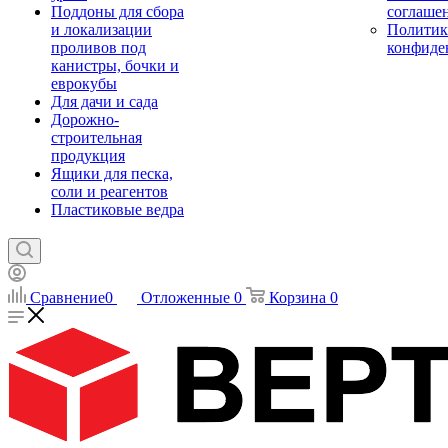
Поддоны для сбора
соглаше
и локализации
Политик
проливов под
конфиде
канистры, бочки и
еврокубы
Для дачи и сада
Дорожно-
строительная
продукция
Ящики для песка,
соли и реагентов
Пластиковые ведра
Сравнение
0
Отложенные
0
Корзина
0