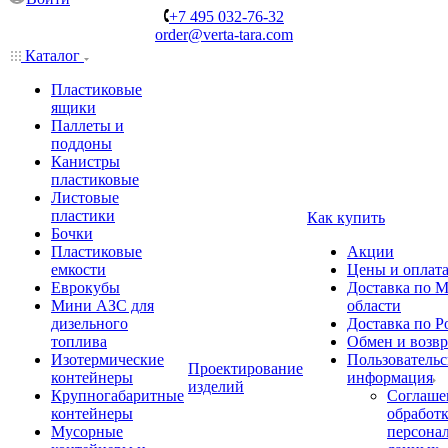
+7 495 032-76-32
order@verta-tara.com
Каталог
Пластиковые
ящики
Паллеты и
поддоны
Канистры
пластиковые
Листовые
пластики
Как купить
Бочки
Пластиковые
Акции
емкости
Цены и оплат
Еврокубы
Доставка по М
Мини АЗС для
области
дизельного
Доставка по Р
топлива
Обмен и возвр
Изотермические
Пользовательс
Проектирование
контейнеры
информация
изделий
Крупногабаритные
Соглаше
контейнеры
обработ
Мусорные
персона