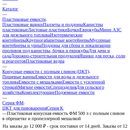
—
Каталог
—
Пластиковые емкости
Пластиковые ящики
Паллеты и поддоны
Канистры
пластиковые
Листовые пластики
Бочки
Еврокубы
Мини АЗС
для дизельного топлива
Изотермические
контейнеры
Крупногабаритные контейнеры
Мусорные
контейнеры и урны
Поддоны для сбора и локализации
проливов под канистры, бочки и еврокубы
Для дачи и
сада
Дорожно-строительная продукция
Ящики для песка, соли
и реагентов
Пластиковые ведра
—
Конусные емкости с полным сливом (ЦКТ)
Пищевые ванны
Емкости для воды и дизельного
топлива
Емкости с мешалками
Емкости с усиленной
стенкой
Мягкие емкости
Специзделия
Для сельского
хозяйства
Комплектующие
Подземные емкости
—
Серия ФМ
ЦКТ для пивоварения
Серия K
—
Пластиковая конусная емкость ФМ 500 л с полным сливом
в обрешетке и пропеллерной мешалкой
На заказы до 12 000 ₽ - срок поставки от 14 дней. Заказы от 12