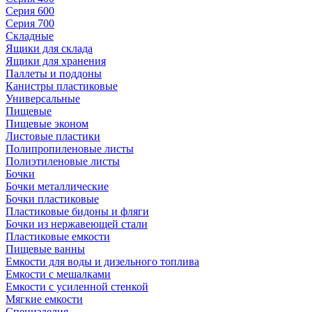
Серия 600
Серия 700
Складные
Ящики для склада
Ящики для хранения
Паллеты и поддоны
Канистры пластиковые
Универсальные
Пищевые
Пищевые эконом
Листовые пластики
Полипропиленовые листы
Полиэтиленовые листы
Бочки
Бочки металлические
Бочки пластиковые
Пластиковые бидоны и фляги
Бочки из нержавеющей стали
Пластиковые емкости
Пищевые ванны
Емкости для воды и дизельного топлива
Емкости с мешалками
Емкости с усиленной стенкой
Мягкие емкости
Специзделия