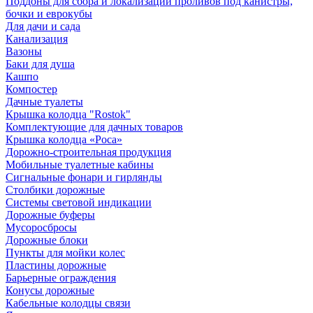
Поддоны для сбора и локализации проливов под канистры,
бочки и еврокубы
Для дачи и сада
Канализация
Вазоны
Баки для душа
Кашпо
Компостер
Дачные туалеты
Крышка колодца "Rostok"
Комплектующие для дачных товаров
Крышка колодца «Роса»
Дорожно-строительная продукция
Мобильные туалетные кабины
Сигнальные фонари и гирлянды
Столбики дорожные
Системы световой индикации
Дорожные буферы
Мусоросбросы
Дорожные блоки
Пункты для мойки колес
Пластины дорожные
Барьерные ограждения
Конусы дорожные
Кабельные колодцы связи