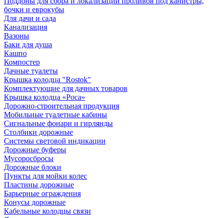
Поддоны для сбора и локализации проливов под канистры,
бочки и еврокубы
Для дачи и сада
Канализация
Вазоны
Баки для душа
Кашпо
Компостер
Дачные туалеты
Крышка колодца "Rostok"
Комплектующие для дачных товаров
Крышка колодца «Роса»
Дорожно-строительная продукция
Мобильные туалетные кабины
Сигнальные фонари и гирлянды
Столбики дорожные
Системы световой индикации
Дорожные буферы
Мусоросбросы
Дорожные блоки
Пункты для мойки колес
Пластины дорожные
Барьерные ограждения
Конусы дорожные
Кабельные колодцы связи