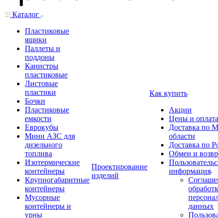
Каталог
Пластиковые
ящики
Паллеты и
поддоны
Канистры
пластиковые
Листовые
пластики
Как купить
Бочки
Пластиковые
Акции
емкости
Цены и оплат
Еврокубы
Доставка по М
Мини АЗС для
области
дизельного
Доставка по Р
топлива
Обмен и возвр
Изотермические
Пользовательс
Проектирование
контейнеры
информация
изделий
Крупногабаритные
Соглаше
контейнеры
обработ
Мусорные
персона
контейнеры и
данных
урны
Пользова