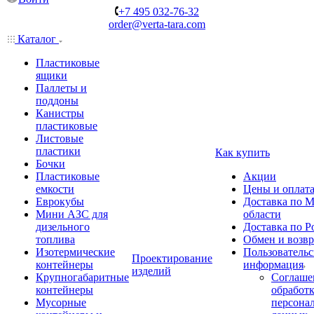
+7 495 032-76-32
order@verta-tara.com
Каталог
Пластиковые
ящики
Паллеты и
поддоны
Канистры
пластиковые
Листовые
пластики
Как купить
Бочки
Пластиковые
Акции
емкости
Цены и оплат
Еврокубы
Доставка по М
Мини АЗС для
области
дизельного
Доставка по Р
топлива
Обмен и возвр
Изотермические
Пользовательс
Проектирование
контейнеры
информация
изделий
Крупногабаритные
Соглаше
контейнеры
обработ
Мусорные
персона