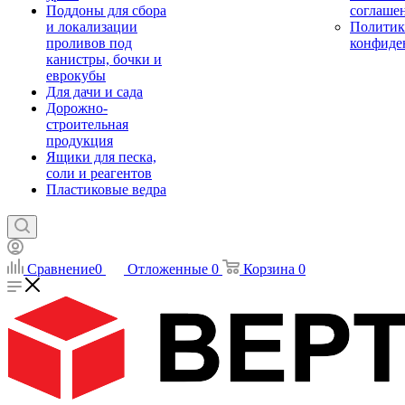
Поддоны для сбора
соглаше
и локализации
Политик
проливов под
конфиде
канистры, бочки и
еврокубы
Для дачи и сада
Дорожно-
строительная
продукция
Ящики для песка,
соли и реагентов
Пластиковые ведра
Сравнение
0
Отложенные
0
Корзина
0