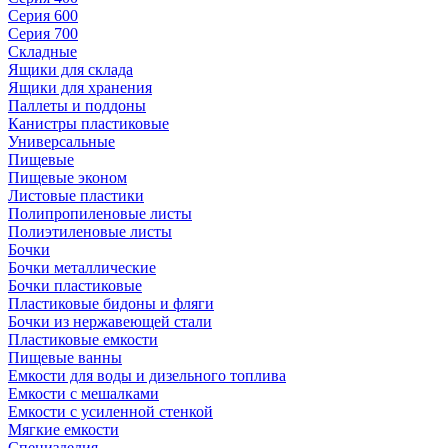
Серия 600
Серия 700
Складные
Ящики для склада
Ящики для хранения
Паллеты и поддоны
Канистры пластиковые
Универсальные
Пищевые
Пищевые эконом
Листовые пластики
Полипропиленовые листы
Полиэтиленовые листы
Бочки
Бочки металлические
Бочки пластиковые
Пластиковые бидоны и фляги
Бочки из нержавеющей стали
Пластиковые емкости
Пищевые ванны
Емкости для воды и дизельного топлива
Емкости с мешалками
Емкости с усиленной стенкой
Мягкие емкости
Специзделия