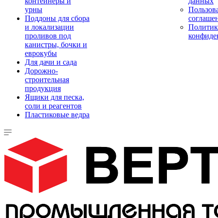
контейнеры и
данных
урны
Пользова
Поддоны для сбора
соглаше
и локализации
Политик
проливов под
конфиде
канистры, бочки и
еврокубы
Для дачи и сада
Дорожно-
строительная
продукция
Ящики для песка,
соли и реагентов
Пластиковые ведра