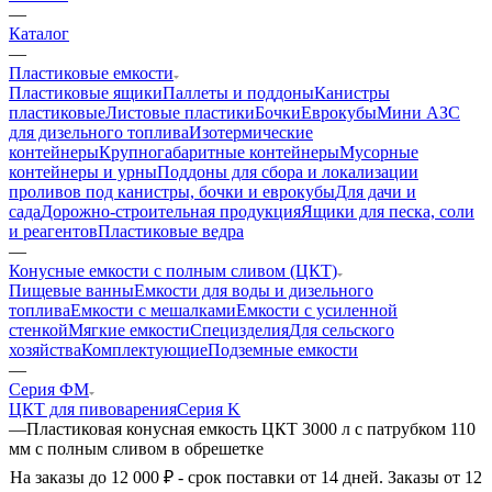
—
Каталог
—
Пластиковые емкости
Пластиковые ящики
Паллеты и поддоны
Канистры
пластиковые
Листовые пластики
Бочки
Еврокубы
Мини АЗС
для дизельного топлива
Изотермические
контейнеры
Крупногабаритные контейнеры
Мусорные
контейнеры и урны
Поддоны для сбора и локализации
проливов под канистры, бочки и еврокубы
Для дачи и
сада
Дорожно-строительная продукция
Ящики для песка, соли
и реагентов
Пластиковые ведра
—
Конусные емкости с полным сливом (ЦКТ)
Пищевые ванны
Емкости для воды и дизельного
топлива
Емкости с мешалками
Емкости с усиленной
стенкой
Мягкие емкости
Специзделия
Для сельского
хозяйства
Комплектующие
Подземные емкости
—
Серия ФМ
ЦКТ для пивоварения
Серия K
—
Пластиковая конусная емкость ЦКТ 3000 л с патрубком 110
мм с полным сливом в обрешетке
На заказы до 12 000 ₽ - срок поставки от 14 дней. Заказы от 12