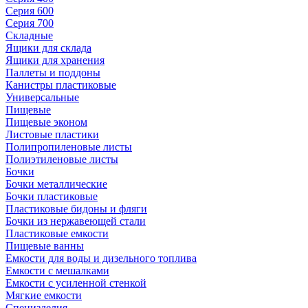
Серия 600
Серия 700
Складные
Ящики для склада
Ящики для хранения
Паллеты и поддоны
Канистры пластиковые
Универсальные
Пищевые
Пищевые эконом
Листовые пластики
Полипропиленовые листы
Полиэтиленовые листы
Бочки
Бочки металлические
Бочки пластиковые
Пластиковые бидоны и фляги
Бочки из нержавеющей стали
Пластиковые емкости
Пищевые ванны
Емкости для воды и дизельного топлива
Емкости с мешалками
Емкости с усиленной стенкой
Мягкие емкости
Специзделия