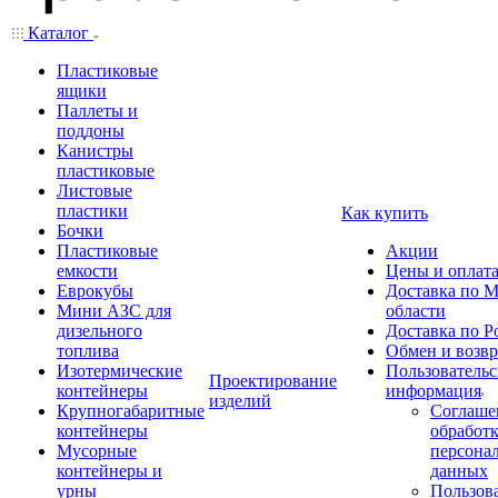
Каталог
Пластиковые
ящики
Паллеты и
поддоны
Канистры
пластиковые
Листовые
пластики
Как купить
Бочки
Пластиковые
Акции
емкости
Цены и оплат
Еврокубы
Доставка по М
Мини АЗС для
области
дизельного
Доставка по Р
топлива
Обмен и возвр
Изотермические
Пользовательс
Проектирование
контейнеры
информация
изделий
Крупногабаритные
Соглаше
контейнеры
обработ
Мусорные
персона
контейнеры и
данных
урны
Пользова