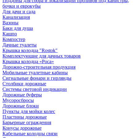
Поддоны для сбора и локализации проливов под канистры,
бочки и еврокубы
Для дачи и сада
Канализация
Вазоны
Баки для душа
Кашпо
Компостер
Дачные туалеты
Крышка колодца "Rostok"
Комплектующие для дачных товаров
Крышка колодца «Роса»
Дорожно-строительная продукция
Мобильные туалетные кабины
Сигнальные фонари и гирлянды
Столбики дорожные
Системы световой индикации
Дорожные буферы
Мусоросбросы
Дорожные блоки
Пункты для мойки колес
Пластины дорожные
Барьерные ограждения
Конусы дорожные
Кабельные колодцы связи