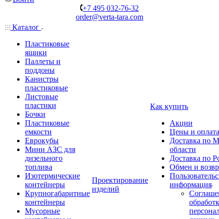
+7 495 032-76-32
order@verta-tara.com
Каталог
Пластиковые
ящики
Паллеты и
поддоны
Канистры
пластиковые
Листовые
пластики
Как купить
Бочки
Пластиковые
Акции
емкости
Цены и оплат
Еврокубы
Доставка по М
Мини АЗС для
области
дизельного
Доставка по Р
топлива
Обмен и возвр
Изотермические
Пользовательс
Проектирование
контейнеры
информация
изделий
Крупногабаритные
Соглаше
контейнеры
обработ
Мусорные
персона