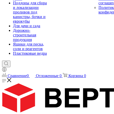
Поддоны для сбора
соглаше
и локализации
Политик
проливов под
конфиде
канистры, бочки и
еврокубы
Для дачи и сада
Дорожно-
строительная
продукция
Ящики для песка,
соли и реагентов
Пластиковые ведра
Сравнение
0
Отложенные
0
Корзина
0