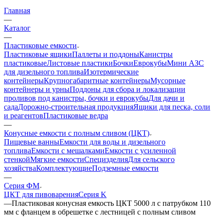
Главная
—
Каталог
—
Пластиковые емкости
Пластиковые ящики
Паллеты и поддоны
Канистры
пластиковые
Листовые пластики
Бочки
Еврокубы
Мини АЗС
для дизельного топлива
Изотермические
контейнеры
Крупногабаритные контейнеры
Мусорные
контейнеры и урны
Поддоны для сбора и локализации
проливов под канистры, бочки и еврокубы
Для дачи и
сада
Дорожно-строительная продукция
Ящики для песка, соли
и реагентов
Пластиковые ведра
—
Конусные емкости с полным сливом (ЦКТ)
Пищевые ванны
Емкости для воды и дизельного
топлива
Емкости с мешалками
Емкости с усиленной
стенкой
Мягкие емкости
Специзделия
Для сельского
хозяйства
Комплектующие
Подземные емкости
—
Серия ФМ
ЦКТ для пивоварения
Серия K
—
Пластиковая конусная емкость ЦКТ 5000 л с патрубком 110
мм с фланцем в обрешетке с лестницей с полным сливом