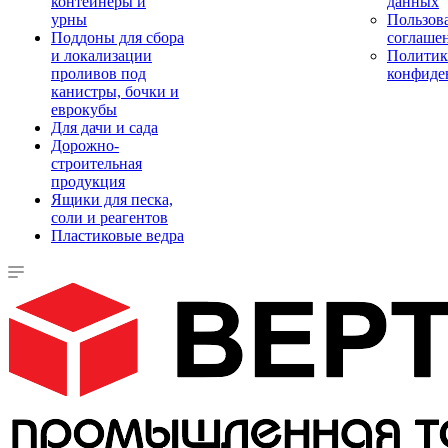
контейнеры и
данных
урны
Пользова
Поддоны для сбора
соглаше
и локализации
Политик
проливов под
конфиде
канистры, бочки и
еврокубы
Для дачи и сада
Дорожно-
строительная
продукция
Ящики для песка,
соли и реагентов
Пластиковые ведра