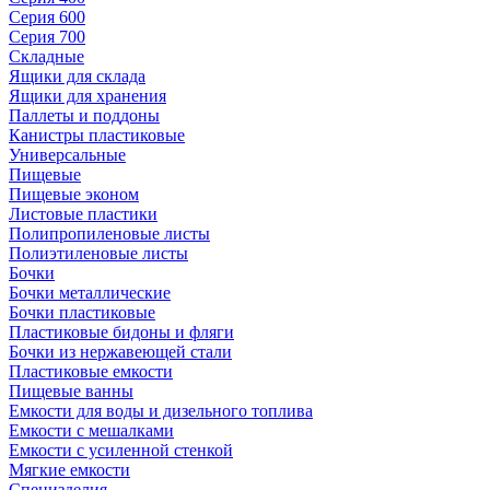
Серия 600
Серия 700
Складные
Ящики для склада
Ящики для хранения
Паллеты и поддоны
Канистры пластиковые
Универсальные
Пищевые
Пищевые эконом
Листовые пластики
Полипропиленовые листы
Полиэтиленовые листы
Бочки
Бочки металлические
Бочки пластиковые
Пластиковые бидоны и фляги
Бочки из нержавеющей стали
Пластиковые емкости
Пищевые ванны
Емкости для воды и дизельного топлива
Емкости с мешалками
Емкости с усиленной стенкой
Мягкие емкости
Специзделия