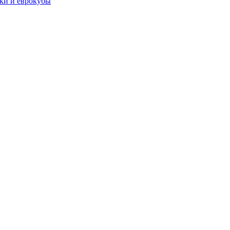
чки и еврокубы