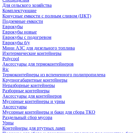
Для сельского хозяйства
Комплектующие
Конусные емкости с полным сливом (ЦКТ)
Подземные емкости
Еврокубы
Еврокубы новые
Еврокубы с подогревом
Еврокубы б/у
Мини АЗС для дизельного топлива
Изотермические контейнеры
Polycool
Аксессуары для термоконтейнеров
Ric
Термоконтейнеры из вспененного полипропилена
Крупногабаритные контейнеры
Неразборные контейнеры
Разборные контейнеры
Аксессуары для контейнеров
Мусорные контейнеры и урны
Аксессуары
Мусорные контейнеры и баки для сбора ТКО
Раздельный сбор мусора
Урны
Контейнеры для ртутных ламп