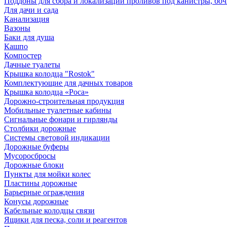
Поддоны для сбора и локализации проливов под канистры, бо
Для дачи и сада
Канализация
Вазоны
Баки для душа
Кашпо
Компостер
Дачные туалеты
Крышка колодца "Rostok"
Комплектующие для дачных товаров
Крышка колодца «Роса»
Дорожно-строительная продукция
Мобильные туалетные кабины
Сигнальные фонари и гирлянды
Столбики дорожные
Системы световой индикации
Дорожные буферы
Мусоросбросы
Дорожные блоки
Пункты для мойки колес
Пластины дорожные
Барьерные ограждения
Конусы дорожные
Кабельные колодцы связи
Ящики для песка, соли и реагентов