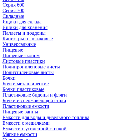
Серия 600
Серия 700
Складные
Ящики для склада
Ящики для хранения
Паллеты и поддоны
Канистры пластиковые
Универсальные
Пищевые
Пищевые эконом
Листовые пластики
Полипропиленовые листы
Полиэтиленовые листы
Бочки
Бочки металлические
Бочки пластиковые
Пластиковые бидоны и фляги
Бочки из нержавеющей стали
Пластиковые емкости
Пищевые ванны
Емкости для воды и дизельного топлива
Емкости с мешалками
Емкости с усиленной стенкой
Мягкие емкости
Специзделия