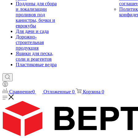
Поддоны для сбора
соглаше
и локализации
Политик
проливов под
конфиде
канистры, бочки и
еврокубы
Для дачи и сада
Дорожно-
строительная
продукция
Ящики для песка,
соли и реагентов
Пластиковые ведра
Сравнение
0
Отложенные
0
Корзина
0