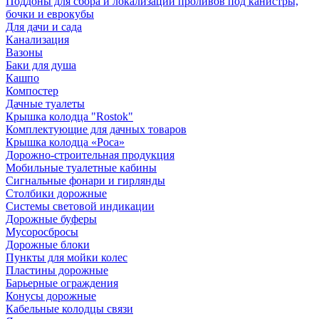
Поддоны для сбора и локализации проливов под канистры,
бочки и еврокубы
Для дачи и сада
Канализация
Вазоны
Баки для душа
Кашпо
Компостер
Дачные туалеты
Крышка колодца "Rostok"
Комплектующие для дачных товаров
Крышка колодца «Роса»
Дорожно-строительная продукция
Мобильные туалетные кабины
Сигнальные фонари и гирлянды
Столбики дорожные
Системы световой индикации
Дорожные буферы
Мусоросбросы
Дорожные блоки
Пункты для мойки колес
Пластины дорожные
Барьерные ограждения
Конусы дорожные
Кабельные колодцы связи