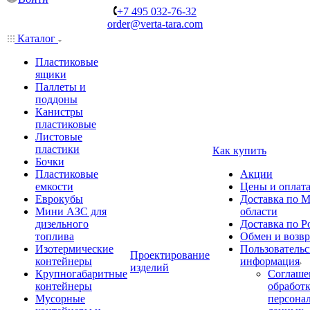
+7 495 032-76-32
order@verta-tara.com
Каталог
Пластиковые
ящики
Паллеты и
поддоны
Канистры
пластиковые
Листовые
пластики
Как купить
Бочки
Пластиковые
Акции
емкости
Цены и оплат
Еврокубы
Доставка по М
Мини АЗС для
области
дизельного
Доставка по Р
топлива
Обмен и возвр
Изотермические
Пользовательс
Проектирование
контейнеры
информация
изделий
Крупногабаритные
Соглаше
контейнеры
обработ
Мусорные
персона