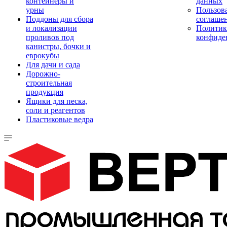
контейнеры и
данных
урны
Пользова
Поддоны для сбора
соглаше
и локализации
Политик
проливов под
конфиде
канистры, бочки и
еврокубы
Для дачи и сада
Дорожно-
строительная
продукция
Ящики для песка,
соли и реагентов
Пластиковые ведра