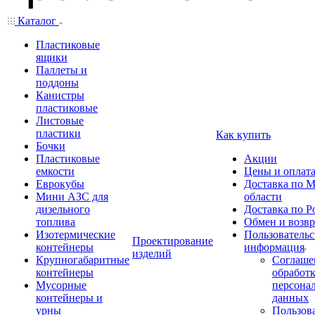
Каталог
Пластиковые
ящики
Паллеты и
поддоны
Канистры
пластиковые
Листовые
пластики
Как купить
Бочки
Пластиковые
Акции
емкости
Цены и оплат
Еврокубы
Доставка по М
Мини АЗС для
области
дизельного
Доставка по Р
топлива
Обмен и возвр
Изотермические
Пользовательс
Проектирование
контейнеры
информация
изделий
Крупногабаритные
Соглаше
контейнеры
обработ
Мусорные
персона
контейнеры и
данных
урны
Пользова