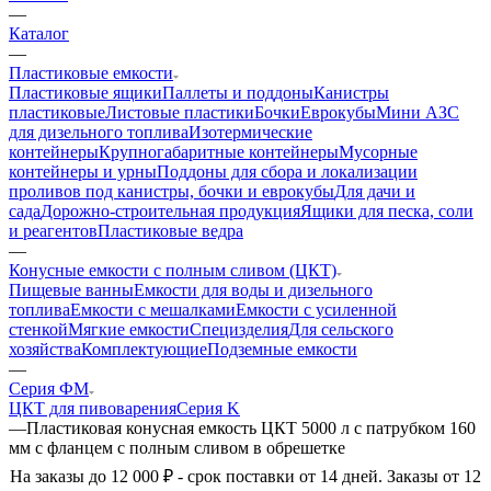
—
Каталог
—
Пластиковые емкости
Пластиковые ящики
Паллеты и поддоны
Канистры
пластиковые
Листовые пластики
Бочки
Еврокубы
Мини АЗС
для дизельного топлива
Изотермические
контейнеры
Крупногабаритные контейнеры
Мусорные
контейнеры и урны
Поддоны для сбора и локализации
проливов под канистры, бочки и еврокубы
Для дачи и
сада
Дорожно-строительная продукция
Ящики для песка, соли
и реагентов
Пластиковые ведра
—
Конусные емкости с полным сливом (ЦКТ)
Пищевые ванны
Емкости для воды и дизельного
топлива
Емкости с мешалками
Емкости с усиленной
стенкой
Мягкие емкости
Специзделия
Для сельского
хозяйства
Комплектующие
Подземные емкости
—
Серия ФМ
ЦКТ для пивоварения
Серия K
—
Пластиковая конусная емкость ЦКТ 5000 л с патрубком 160
мм с фланцем с полным сливом в обрешетке
На заказы до 12 000 ₽ - срок поставки от 14 дней. Заказы от 12