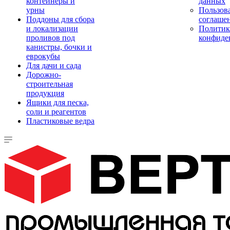
контейнеры и
данных
урны
Пользова
Поддоны для сбора
соглаше
и локализации
Политик
проливов под
конфиде
канистры, бочки и
еврокубы
Для дачи и сада
Дорожно-
строительная
продукция
Ящики для песка,
соли и реагентов
Пластиковые ведра