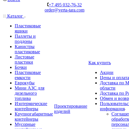
+7 495 032-76-32
order@verta-tara.com
Каталог
Пластиковые
ящики
Паллеты и
поддоны
Канистры
пластиковые
Листовые
пластики
Как купить
Бочки
Пластиковые
Акции
емкости
Цены и оплат
Еврокубы
Доставка по М
Мини АЗС для
области
дизельного
Доставка по Р
топлива
Обмен и возвр
Изотермические
Пользовательс
Проектирование
контейнеры
информация
изделий
Крупногабаритные
Соглаше
контейнеры
обработ
Мусорные
персона