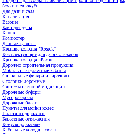
Поддоны для сбора и локализации проливов под канистры,
бочки и еврокубы
Для дачи и сада
Канализация
Вазоны
Баки для душа
Кашпо
Компостер
Дачные туалеты
Крышка колодца "Rostok"
Комплектующие для дачных товаров
Крышка колодца «Роса»
Дорожно-строительная продукция
Мобильные туалетные кабины
Сигнальные фонари и гирлянды
Столбики дорожные
Системы световой индикации
Дорожные буферы
Мусоросбросы
Дорожные блоки
Пункты для мойки колес
Пластины дорожные
Барьерные ограждения
Конусы дорожные
Кабельные колодцы связи