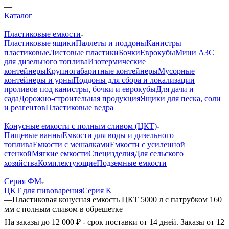
—
Каталог
—
Пластиковые емкости
Пластиковые ящики
Паллеты и поддоны
Канистры
пластиковые
Листовые пластики
Бочки
Еврокубы
Мини АЗС
для дизельного топлива
Изотермические
контейнеры
Крупногабаритные контейнеры
Мусорные
контейнеры и урны
Поддоны для сбора и локализации
проливов под канистры, бочки и еврокубы
Для дачи и
сада
Дорожно-строительная продукция
Ящики для песка, соли
и реагентов
Пластиковые ведра
—
Конусные емкости с полным сливом (ЦКТ)
Пищевые ванны
Емкости для воды и дизельного
топлива
Емкости с мешалками
Емкости с усиленной
стенкой
Мягкие емкости
Специзделия
Для сельского
хозяйства
Комплектующие
Подземные емкости
—
Серия ФМ
ЦКТ для пивоварения
Серия K
—
Пластиковая конусная емкость ЦКТ 5000 л с патрубком 160
мм с полным сливом в обрешетке
На заказы до 12 000 ₽ - срок поставки от 14 дней. Заказы от 12