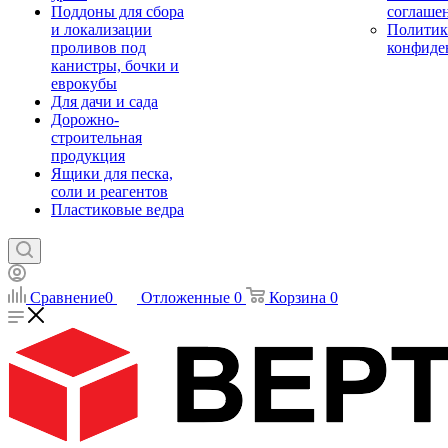
Поддоны для сбора
соглаше
и локализации
Политик
проливов под
конфиде
канистры, бочки и
еврокубы
Для дачи и сада
Дорожно-
строительная
продукция
Ящики для песка,
соли и реагентов
Пластиковые ведра
Сравнение
0
Отложенные
0
Корзина
0