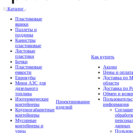
Каталог
Пластиковые
ящики
Паллеты и
поддоны
Канистры
пластиковые
Листовые
пластики
Как купить
Бочки
Пластиковые
Акции
емкости
Цены и оплат
Еврокубы
Доставка по М
Мини АЗС для
области
дизельного
Доставка по Р
топлива
Обмен и возвр
Изотермические
Пользовательс
Проектирование
контейнеры
информация
изделий
Крупногабаритные
Соглаше
контейнеры
обработ
Мусорные
персона
контейнеры и
данных
урны
Пользова