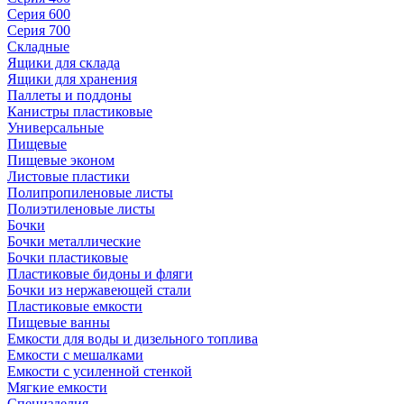
Серия 600
Серия 700
Складные
Ящики для склада
Ящики для хранения
Паллеты и поддоны
Канистры пластиковые
Универсальные
Пищевые
Пищевые эконом
Листовые пластики
Полипропиленовые листы
Полиэтиленовые листы
Бочки
Бочки металлические
Бочки пластиковые
Пластиковые бидоны и фляги
Бочки из нержавеющей стали
Пластиковые емкости
Пищевые ванны
Емкости для воды и дизельного топлива
Емкости с мешалками
Емкости с усиленной стенкой
Мягкие емкости
Специзделия