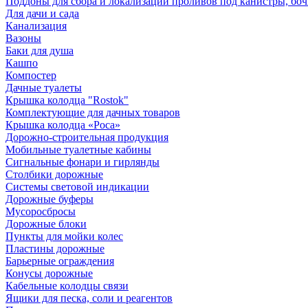
Поддоны для сбора и локализации проливов под канистры, бо
Для дачи и сада
Канализация
Вазоны
Баки для душа
Кашпо
Компостер
Дачные туалеты
Крышка колодца "Rostok"
Комплектующие для дачных товаров
Крышка колодца «Роса»
Дорожно-строительная продукция
Мобильные туалетные кабины
Сигнальные фонари и гирлянды
Столбики дорожные
Системы световой индикации
Дорожные буферы
Мусоросбросы
Дорожные блоки
Пункты для мойки колес
Пластины дорожные
Барьерные ограждения
Конусы дорожные
Кабельные колодцы связи
Ящики для песка, соли и реагентов