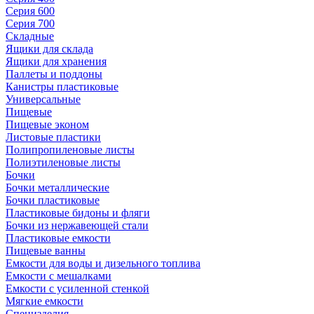
Серия 600
Серия 700
Складные
Ящики для склада
Ящики для хранения
Паллеты и поддоны
Канистры пластиковые
Универсальные
Пищевые
Пищевые эконом
Листовые пластики
Полипропиленовые листы
Полиэтиленовые листы
Бочки
Бочки металлические
Бочки пластиковые
Пластиковые бидоны и фляги
Бочки из нержавеющей стали
Пластиковые емкости
Пищевые ванны
Емкости для воды и дизельного топлива
Емкости с мешалками
Емкости с усиленной стенкой
Мягкие емкости
Специзделия