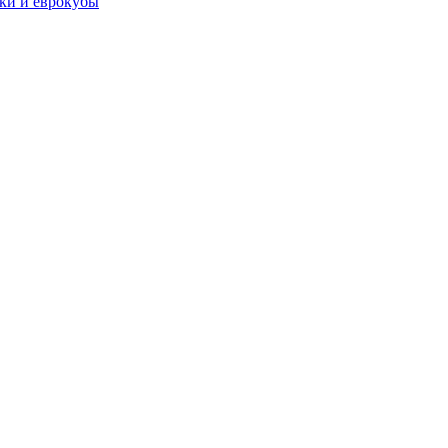
чки и еврокубы