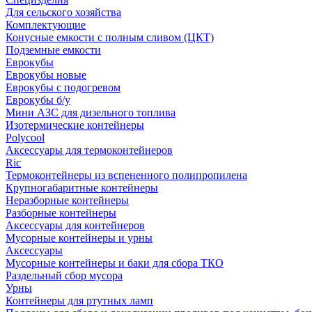
Для сельского хозяйства
Комплектующие
Конусные емкости с полным сливом (ЦКТ)
Подземные емкости
Еврокубы
Еврокубы новые
Еврокубы с подогревом
Еврокубы б/у
Мини АЗС для дизельного топлива
Изотермические контейнеры
Polycool
Аксессуары для термоконтейнеров
Ric
Термоконтейнеры из вспененного полипропилена
Крупногабаритные контейнеры
Неразборные контейнеры
Разборные контейнеры
Аксессуары для контейнеров
Мусорные контейнеры и урны
Аксессуары
Мусорные контейнеры и баки для сбора ТКО
Раздельный сбор мусора
Урны
Контейнеры для ртутных ламп