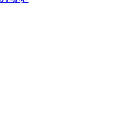
чки и еврокубы