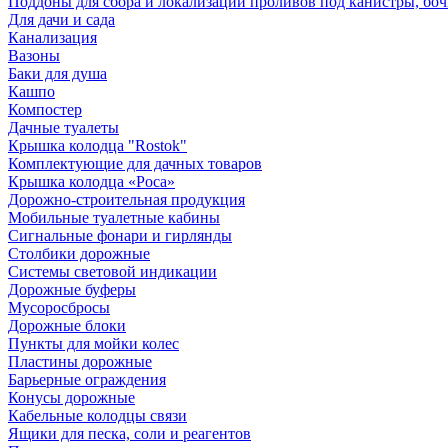
Поддоны для сбора и локализации проливов под канистры, бо
Для дачи и сада
Канализация
Вазоны
Баки для душа
Кашпо
Компостер
Дачные туалеты
Крышка колодца "Rostok"
Комплектующие для дачных товаров
Крышка колодца «Роса»
Дорожно-строительная продукция
Мобильные туалетные кабины
Сигнальные фонари и гирлянды
Столбики дорожные
Системы световой индикации
Дорожные буферы
Мусоросбросы
Дорожные блоки
Пункты для мойки колес
Пластины дорожные
Барьерные ограждения
Конусы дорожные
Кабельные колодцы связи
Ящики для песка, соли и реагентов