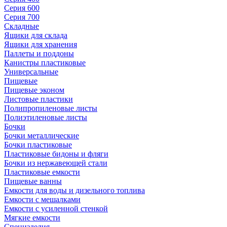
Серия 600
Серия 700
Складные
Ящики для склада
Ящики для хранения
Паллеты и поддоны
Канистры пластиковые
Универсальные
Пищевые
Пищевые эконом
Листовые пластики
Полипропиленовые листы
Полиэтиленовые листы
Бочки
Бочки металлические
Бочки пластиковые
Пластиковые бидоны и фляги
Бочки из нержавеющей стали
Пластиковые емкости
Пищевые ванны
Емкости для воды и дизельного топлива
Емкости с мешалками
Емкости с усиленной стенкой
Мягкие емкости
Специзделия