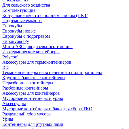
Для сельского хозяйства
Комплектующие
Конусные емкости с полным сливом (ЦКТ)
Подземные емкости
Еврокубы
Еврокубы новые
Еврокубы с подогревом
Еврокубы б/у
Мини АЗС для дизельного топлива
Изотермические контейнеры
Polycool
Аксессуары для термоконтейнеров
Ric
Термоконтейнеры из вспененного полипропилена
Крупногабаритные контейнеры
Неразборные контейнеры
Разборные контейнеры
Аксессуары для контейнеров
Мусорные контейнеры и урны
Аксессуары
Мусорные контейнеры и баки для сбора ТКО
Раздельный сбор мусора
Урны
Контейнеры для ртутных ламп