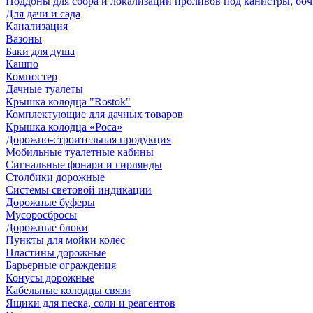
Поддоны для сбора и локализации проливов под канистры, бо
Для дачи и сада
Канализация
Вазоны
Баки для душа
Кашпо
Компостер
Дачные туалеты
Крышка колодца "Rostok"
Комплектующие для дачных товаров
Крышка колодца «Роса»
Дорожно-строительная продукция
Мобильные туалетные кабины
Сигнальные фонари и гирлянды
Столбики дорожные
Системы световой индикации
Дорожные буферы
Мусоросбросы
Дорожные блоки
Пункты для мойки колес
Пластины дорожные
Барьерные ограждения
Конусы дорожные
Кабельные колодцы связи
Ящики для песка, соли и реагентов