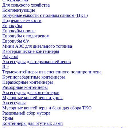
Для сельского хозяйства
Комплектующие
Конусные емкости с полным сливом (ЦКТ)
Подземные емкости
Еврокубы
Еврокубы новые
Еврокубы с подогревом
Еврокубы б/у
Мини АЗС для дизельного топлива
Изотермические контейнеры
Polycool
Аксессуары для термоконтейнеров
Ric
Термоконтейнеры из вспененного полипропилена
Крупногабаритные контейнеры
Неразборные контейнеры
Разборные контейнеры
Аксессуары для контейнеров
Мусорные контейнеры и урны
Аксессуары
Мусорные контейнеры и баки для сбора ТКО
Раздельный сбор мусора
Урны
Контейнеры для ртутных ламп