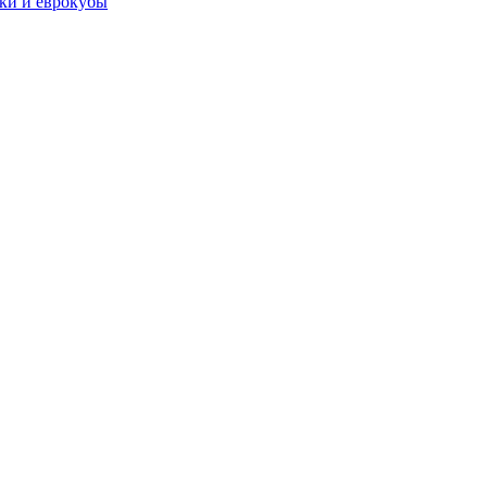
чки и еврокубы