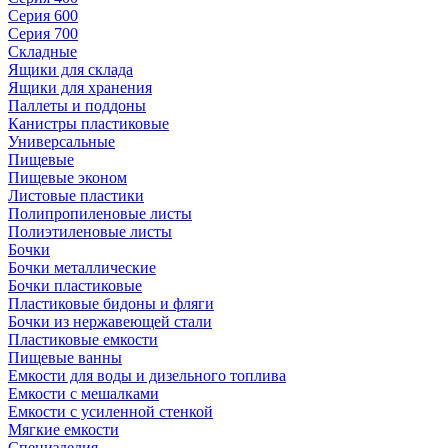
Серия 600
Серия 700
Складные
Ящики для склада
Ящики для хранения
Паллеты и поддоны
Канистры пластиковые
Универсальные
Пищевые
Пищевые эконом
Листовые пластики
Полипропиленовые листы
Полиэтиленовые листы
Бочки
Бочки металлические
Бочки пластиковые
Пластиковые бидоны и фляги
Бочки из нержавеющей стали
Пластиковые емкости
Пищевые ванны
Емкости для воды и дизельного топлива
Емкости с мешалками
Емкости с усиленной стенкой
Мягкие емкости
Специзделия