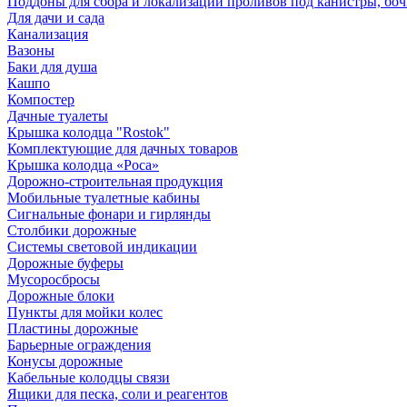
Поддоны для сбора и локализации проливов под канистры, бо
Для дачи и сада
Канализация
Вазоны
Баки для душа
Кашпо
Компостер
Дачные туалеты
Крышка колодца "Rostok"
Комплектующие для дачных товаров
Крышка колодца «Роса»
Дорожно-строительная продукция
Мобильные туалетные кабины
Сигнальные фонари и гирлянды
Столбики дорожные
Системы световой индикации
Дорожные буферы
Мусоросбросы
Дорожные блоки
Пункты для мойки колес
Пластины дорожные
Барьерные ограждения
Конусы дорожные
Кабельные колодцы связи
Ящики для песка, соли и реагентов