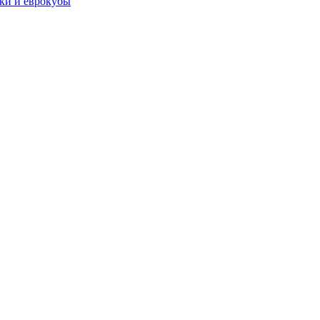
чки и еврокубы