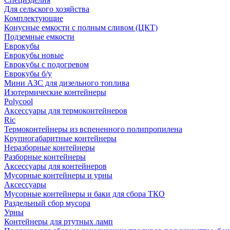
Для сельского хозяйства
Комплектующие
Конусные емкости с полным сливом (ЦКТ)
Подземные емкости
Еврокубы
Еврокубы новые
Еврокубы с подогревом
Еврокубы б/у
Мини АЗС для дизельного топлива
Изотермические контейнеры
Polycool
Аксессуары для термоконтейнеров
Ric
Термоконтейнеры из вспененного полипропилена
Крупногабаритные контейнеры
Неразборные контейнеры
Разборные контейнеры
Аксессуары для контейнеров
Мусорные контейнеры и урны
Аксессуары
Мусорные контейнеры и баки для сбора ТКО
Раздельный сбор мусора
Урны
Контейнеры для ртутных ламп