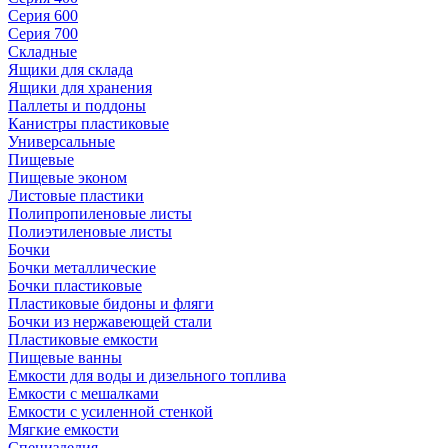
Серия 600
Серия 700
Складные
Ящики для склада
Ящики для хранения
Паллеты и поддоны
Канистры пластиковые
Универсальные
Пищевые
Пищевые эконом
Листовые пластики
Полипропиленовые листы
Полиэтиленовые листы
Бочки
Бочки металлические
Бочки пластиковые
Пластиковые бидоны и фляги
Бочки из нержавеющей стали
Пластиковые емкости
Пищевые ванны
Емкости для воды и дизельного топлива
Емкости с мешалками
Емкости с усиленной стенкой
Мягкие емкости
Специзделия