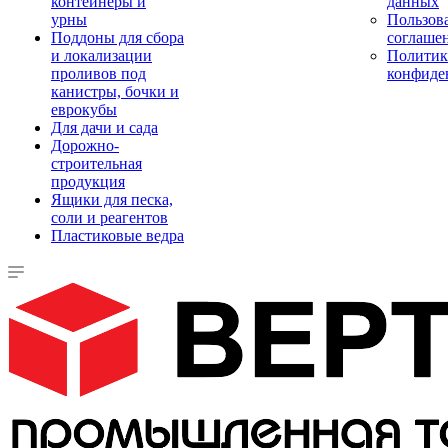
контейнеры и
данных
урны
Пользова
Поддоны для сбора
соглаше
и локализации
Политик
проливов под
конфиде
канистры, бочки и
еврокубы
Для дачи и сада
Дорожно-
строительная
продукция
Ящики для песка,
соли и реагентов
Пластиковые ведра