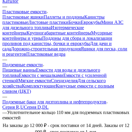
Каталог
—
Пластиковые емкости
Пластиковые ящики
Паллеты и поддоны
Канистры
пластиковые
Листовые пластики
Бочки
Еврокубы
Мини АЗС
для дизельного топлива
Изотермические
контейнеры
Крупногабаритные контейнеры
Мусорные
контейнеры и урны
Поддоны для сбора и локализации
проливов под канистры, бочки и еврокубы
Для дачи и
сада
Дорожно-строительная продукция
Ящики для песка, соли
и реагентов
Пластиковые ведра
—
Подземные емкости
Пищевые ванны
Емкости для воды и дизельного
топлива
Емкости с мешалками
Емкости с усиленной
стенкой
Мягкие емкости
Специзделия
Для сельского
хозяйства
Комплектующие
Конусные емкости с полным
сливом (ЦКТ)
—
Подземные баки для дизтоплива и нефтепродуктов
Серия R,U
Серия D,DL
—
Уплотнительное кольцо 110 мм для подземных пластиковых
емкостей
На заказы до 12 000 ₽ - срок поставки от 14 дней. Заказы от 12
000 ₽ - срок поставки от 1 дня.