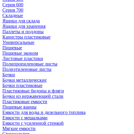
Серия 600
Серия 700
Складные
Ящики для склада
Ящики для хранения
Паллеты и поддоны
Канистры пластиковые
Универсальные
Пищевые
Пищевые эконом
Листовые пластики
Полипропиленовые листы
Полиэтиленовые листы
Бочки
Бочки металлические
Бочки пластиковые
Пластиковые бидоны и фляги
Бочки из нержавеющей стали
Пластиковые емкости
Пищевые ванны
Емкости для воды и дизельного топлива
Емкости с мешалками
Емкости с усиленной стенкой
Мягкие емкости
Специзделия