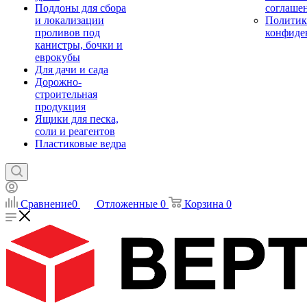
Поддоны для сбора
соглаше
и локализации
Политик
проливов под
конфиде
канистры, бочки и
еврокубы
Для дачи и сада
Дорожно-
строительная
продукция
Ящики для песка,
соли и реагентов
Пластиковые ведра
Сравнение
0
Отложенные
0
Корзина
0