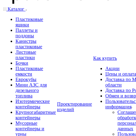
Каталог
Пластиковые
ящики
Паллеты и
поддоны
Канистры
пластиковые
Листовые
пластики
Как купить
Бочки
Пластиковые
Акции
емкости
Цены и оплат
Еврокубы
Доставка по М
Мини АЗС для
области
дизельного
Доставка по Р
топлива
Обмен и возвр
Изотермические
Пользовательс
Проектирование
контейнеры
информация
изделий
Крупногабаритные
Соглаше
контейнеры
обработ
Мусорные
персона
контейнеры и
данных
урны
Пользова