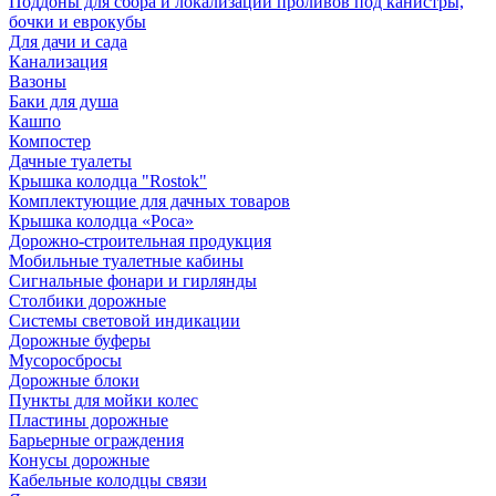
Поддоны для сбора и локализации проливов под канистры,
бочки и еврокубы
Для дачи и сада
Канализация
Вазоны
Баки для душа
Кашпо
Компостер
Дачные туалеты
Крышка колодца "Rostok"
Комплектующие для дачных товаров
Крышка колодца «Роса»
Дорожно-строительная продукция
Мобильные туалетные кабины
Сигнальные фонари и гирлянды
Столбики дорожные
Системы световой индикации
Дорожные буферы
Мусоросбросы
Дорожные блоки
Пункты для мойки колес
Пластины дорожные
Барьерные ограждения
Конусы дорожные
Кабельные колодцы связи