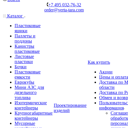
+7 495 032-76-32
order@verta-tara.com
Каталог
Пластиковые
ящики
Паллеты и
поддоны
Канистры
пластиковые
Листовые
пластики
Как купить
Бочки
Пластиковые
Акции
емкости
Цены и оплат
Еврокубы
Доставка по М
Мини АЗС для
области
дизельного
Доставка по Р
топлива
Обмен и возвр
Изотермические
Пользовательс
Проектирование
контейнеры
информация
изделий
Крупногабаритные
Соглаше
контейнеры
обработ
Мусорные
персона