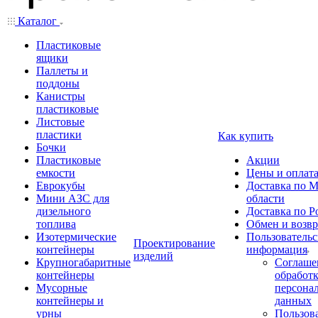
Каталог
Пластиковые
ящики
Паллеты и
поддоны
Канистры
пластиковые
Листовые
пластики
Как купить
Бочки
Пластиковые
Акции
емкости
Цены и оплат
Еврокубы
Доставка по М
Мини АЗС для
области
дизельного
Доставка по Р
топлива
Обмен и возвр
Изотермические
Пользовательс
Проектирование
контейнеры
информация
изделий
Крупногабаритные
Соглаше
контейнеры
обработ
Мусорные
персона
контейнеры и
данных
урны
Пользова