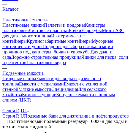
—
Каталог
—
Пластиковые емкости
Пластиковые ящики
Паллеты и поддоны
Канистры
пластиковые
Листовые пластики
Бочки
Еврокубы
Мини АЗС
для дизельного топлива
Изотермические
контейнеры
Крупногабаритные контейнеры
Мусорные
контейнеры и урны
Поддоны для сбора и локализации
проливов под канистры, бочки и еврокубы
Для дачи и
сада
Дорожно-строительная продукция
Ящики для песка, соли
и реагентов
Пластиковые ведра
—
Подземные емкости
Пищевые ванны
Емкости для воды и дизельного
топлива
Емкости с мешалками
Емкости с усиленной
стенкой
Мягкие емкости
Специзделия
Для сельского
хозяйства
Комплектующие
Конусные емкости с полным
сливом (ЦКТ)
—
Серия D,DL
Серия R,U
Подземные баки для дизтоплива и нефтепродуктов
—
Полиэтиленовый подземный резервуар 10000 л для воды и
технических жидкостей