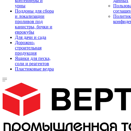
контейнеры и
данных
урны
Пользова
Поддоны для сбора
соглаше
и локализации
Политик
проливов под
конфиде
канистры, бочки и
еврокубы
Для дачи и сада
Дорожно-
строительная
продукция
Ящики для песка,
соли и реагентов
Пластиковые ведра