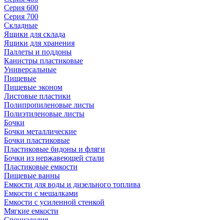
Серия 600
Серия 700
Складные
Ящики для склада
Ящики для хранения
Паллеты и поддоны
Канистры пластиковые
Универсальные
Пищевые
Пищевые эконом
Листовые пластики
Полипропиленовые листы
Полиэтиленовые листы
Бочки
Бочки металлические
Бочки пластиковые
Пластиковые бидоны и фляги
Бочки из нержавеющей стали
Пластиковые емкости
Пищевые ванны
Емкости для воды и дизельного топлива
Емкости с мешалками
Емкости с усиленной стенкой
Мягкие емкости
Специзделия