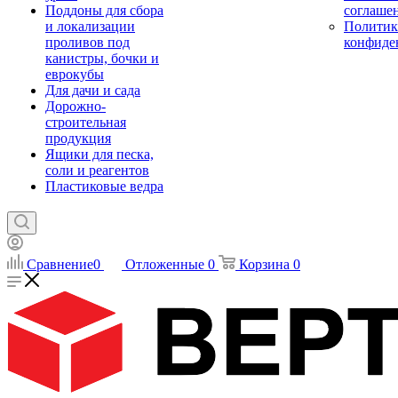
Поддоны для сбора
соглаше
и локализации
Политик
проливов под
конфиде
канистры, бочки и
еврокубы
Для дачи и сада
Дорожно-
строительная
продукция
Ящики для песка,
соли и реагентов
Пластиковые ведра
Сравнение
0
Отложенные
0
Корзина
0