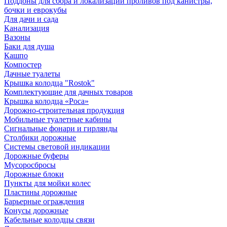
Поддоны для сбора и локализации проливов под канистры,
бочки и еврокубы
Для дачи и сада
Канализация
Вазоны
Баки для душа
Кашпо
Компостер
Дачные туалеты
Крышка колодца "Rostok"
Комплектующие для дачных товаров
Крышка колодца «Роса»
Дорожно-строительная продукция
Мобильные туалетные кабины
Сигнальные фонари и гирлянды
Столбики дорожные
Системы световой индикации
Дорожные буферы
Мусоросбросы
Дорожные блоки
Пункты для мойки колес
Пластины дорожные
Барьерные ограждения
Конусы дорожные
Кабельные колодцы связи