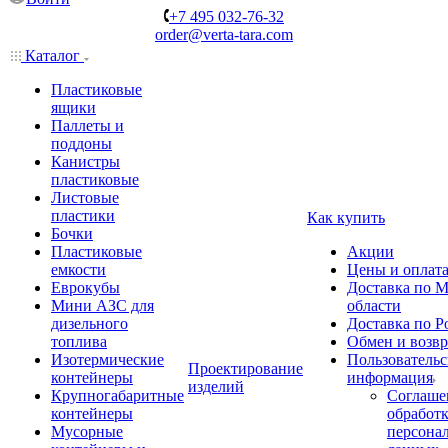
+7 495 032-76-32
order@verta-tara.com
Каталог
Пластиковые
ящики
Паллеты и
поддоны
Канистры
пластиковые
Листовые
пластики
Как купить
Бочки
Пластиковые
Акции
емкости
Цены и оплат
Еврокубы
Доставка по М
Мини АЗС для
области
дизельного
Доставка по Р
топлива
Обмен и возвр
Изотермические
Пользовательс
Проектирование
контейнеры
информация
изделий
Крупногабаритные
Соглаше
контейнеры
обработ
Мусорные
персона