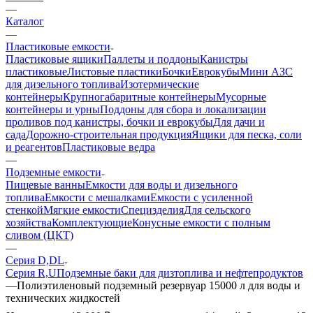
—
Каталог
—
Пластиковые емкости
Пластиковые ящики
Паллеты и поддоны
Канистры
пластиковые
Листовые пластики
Бочки
Еврокубы
Мини АЗС
для дизельного топлива
Изотермические
контейнеры
Крупногабаритные контейнеры
Мусорные
контейнеры и урны
Поддоны для сбора и локализации
проливов под канистры, бочки и еврокубы
Для дачи и
сада
Дорожно-строительная продукция
Ящики для песка, соли
и реагентов
Пластиковые ведра
—
Подземные емкости
Пищевые ванны
Емкости для воды и дизельного
топлива
Емкости с мешалками
Емкости с усиленной
стенкой
Мягкие емкости
Специзделия
Для сельского
хозяйства
Комплектующие
Конусные емкости с полным
сливом (ЦКТ)
—
Серия D,DL
Серия R,U
Подземные баки для дизтоплива и нефтепродуктов
—
Полиэтиленовый подземный резервуар 15000 л для воды и
технических жидкостей