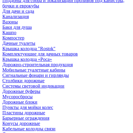
Поддоны для сбора и локализации проливов под канистры,
бочки и еврокубы
Для дачи и сада
Канализация
Вазоны
Баки для душа
Кашпо
Компостер
Дачные туалеты
Крышка колодца "Rostok"
Комплектующие для дачных товаров
Крышка колодца «Роса»
Дорожно-строительная продукция
Мобильные туалетные кабины
Сигнальные фонари и гирлянды
Столбики дорожные
Системы световой индикации
Дорожные буферы
Мусоросбросы
Дорожные блоки
Пункты для мойки колес
Пластины дорожные
Барьерные ограждения
Конусы дорожные
Кабельные колодцы связи