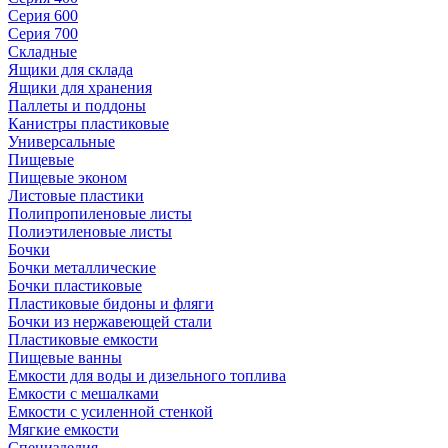
Серия 600
Серия 700
Складные
Ящики для склада
Ящики для хранения
Паллеты и поддоны
Канистры пластиковые
Универсальные
Пищевые
Пищевые эконом
Листовые пластики
Полипропиленовые листы
Полиэтиленовые листы
Бочки
Бочки металлические
Бочки пластиковые
Пластиковые бидоны и фляги
Бочки из нержавеющей стали
Пластиковые емкости
Пищевые ванны
Емкости для воды и дизельного топлива
Емкости с мешалками
Емкости с усиленной стенкой
Мягкие емкости
Специзделия