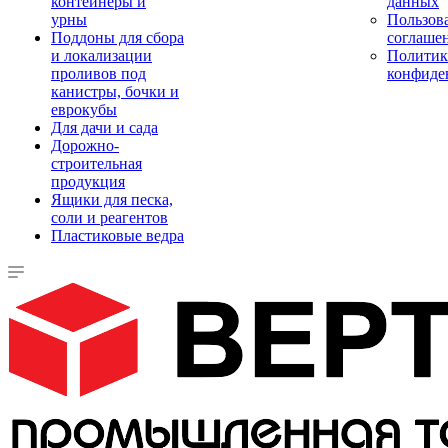
контейнеры и
данных
урны
Пользова
Поддоны для сбора
соглаше
и локализации
Политик
проливов под
конфиде
канистры, бочки и
еврокубы
Для дачи и сада
Дорожно-
строительная
продукция
Ящики для песка,
соли и реагентов
Пластиковые ведра