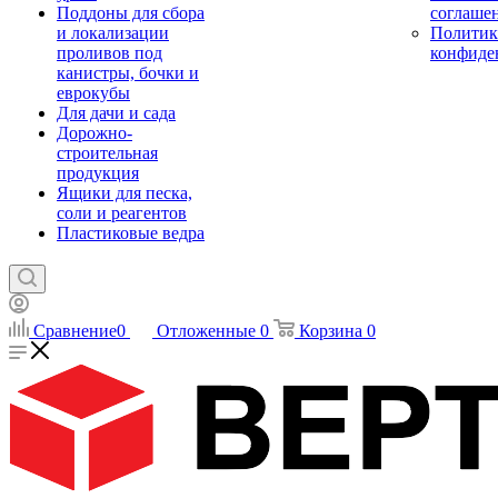
Поддоны для сбора
соглаше
и локализации
Политик
проливов под
конфиде
канистры, бочки и
еврокубы
Для дачи и сада
Дорожно-
строительная
продукция
Ящики для песка,
соли и реагентов
Пластиковые ведра
Сравнение
0
Отложенные
0
Корзина
0