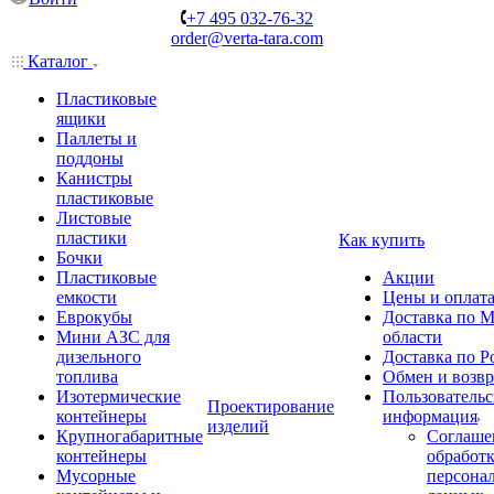
+7 495 032-76-32
order@verta-tara.com
Каталог
Пластиковые
ящики
Паллеты и
поддоны
Канистры
пластиковые
Листовые
пластики
Как купить
Бочки
Пластиковые
Акции
емкости
Цены и оплат
Еврокубы
Доставка по М
Мини АЗС для
области
дизельного
Доставка по Р
топлива
Обмен и возвр
Изотермические
Пользовательс
Проектирование
контейнеры
информация
изделий
Крупногабаритные
Соглаше
контейнеры
обработ
Мусорные
персона