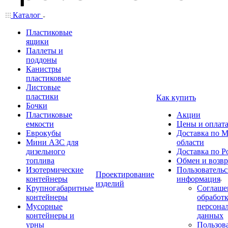
Каталог
Пластиковые
ящики
Паллеты и
поддоны
Канистры
пластиковые
Листовые
пластики
Как купить
Бочки
Пластиковые
Акции
емкости
Цены и оплат
Еврокубы
Доставка по М
Мини АЗС для
области
дизельного
Доставка по Р
топлива
Обмен и возвр
Изотермические
Пользовательс
Проектирование
контейнеры
информация
изделий
Крупногабаритные
Соглаше
контейнеры
обработ
Мусорные
персона
контейнеры и
данных
урны
Пользова