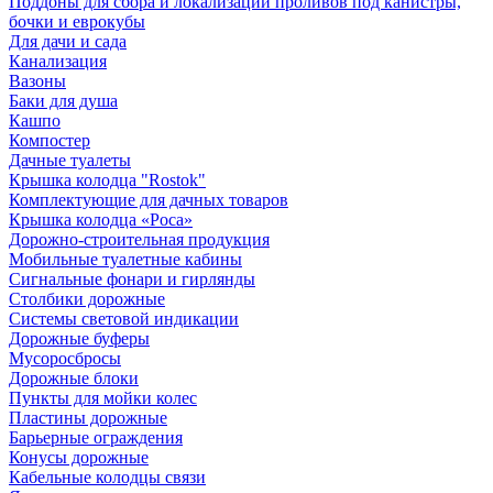
Поддоны для сбора и локализации проливов под канистры,
бочки и еврокубы
Для дачи и сада
Канализация
Вазоны
Баки для душа
Кашпо
Компостер
Дачные туалеты
Крышка колодца "Rostok"
Комплектующие для дачных товаров
Крышка колодца «Роса»
Дорожно-строительная продукция
Мобильные туалетные кабины
Сигнальные фонари и гирлянды
Столбики дорожные
Системы световой индикации
Дорожные буферы
Мусоросбросы
Дорожные блоки
Пункты для мойки колес
Пластины дорожные
Барьерные ограждения
Конусы дорожные
Кабельные колодцы связи