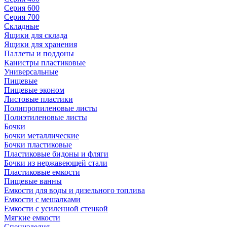
Серия 600
Серия 700
Складные
Ящики для склада
Ящики для хранения
Паллеты и поддоны
Канистры пластиковые
Универсальные
Пищевые
Пищевые эконом
Листовые пластики
Полипропиленовые листы
Полиэтиленовые листы
Бочки
Бочки металлические
Бочки пластиковые
Пластиковые бидоны и фляги
Бочки из нержавеющей стали
Пластиковые емкости
Пищевые ванны
Емкости для воды и дизельного топлива
Емкости с мешалками
Емкости с усиленной стенкой
Мягкие емкости
Специзделия