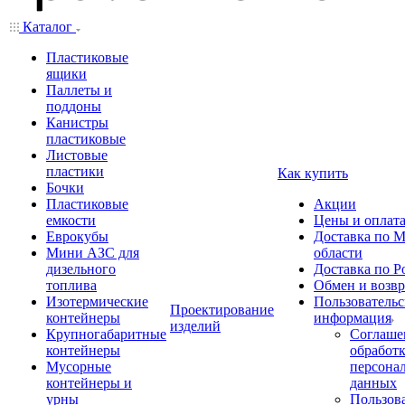
Каталог
Пластиковые
ящики
Паллеты и
поддоны
Канистры
пластиковые
Листовые
пластики
Как купить
Бочки
Пластиковые
Акции
емкости
Цены и оплат
Еврокубы
Доставка по М
Мини АЗС для
области
дизельного
Доставка по Р
топлива
Обмен и возвр
Изотермические
Пользовательс
Проектирование
контейнеры
информация
изделий
Крупногабаритные
Соглаше
контейнеры
обработ
Мусорные
персона
контейнеры и
данных
урны
Пользова