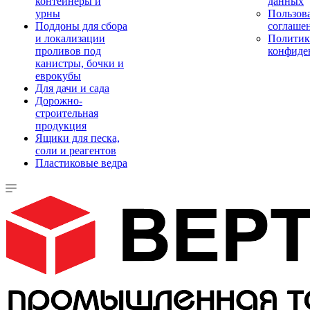
контейнеры и
данных
урны
Пользова
Поддоны для сбора
соглаше
и локализации
Политик
проливов под
конфиде
канистры, бочки и
еврокубы
Для дачи и сада
Дорожно-
строительная
продукция
Ящики для песка,
соли и реагентов
Пластиковые ведра