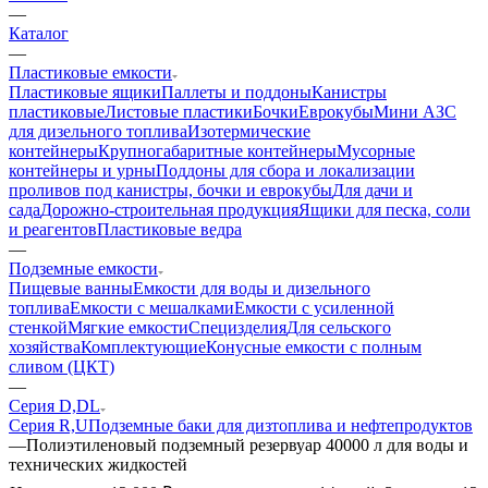
—
Каталог
—
Пластиковые емкости
Пластиковые ящики
Паллеты и поддоны
Канистры
пластиковые
Листовые пластики
Бочки
Еврокубы
Мини АЗС
для дизельного топлива
Изотермические
контейнеры
Крупногабаритные контейнеры
Мусорные
контейнеры и урны
Поддоны для сбора и локализации
проливов под канистры, бочки и еврокубы
Для дачи и
сада
Дорожно-строительная продукция
Ящики для песка, соли
и реагентов
Пластиковые ведра
—
Подземные емкости
Пищевые ванны
Емкости для воды и дизельного
топлива
Емкости с мешалками
Емкости с усиленной
стенкой
Мягкие емкости
Специзделия
Для сельского
хозяйства
Комплектующие
Конусные емкости с полным
сливом (ЦКТ)
—
Серия D,DL
Серия R,U
Подземные баки для дизтоплива и нефтепродуктов
—
Полиэтиленовый подземный резервуар 40000 л для воды и
технических жидкостей