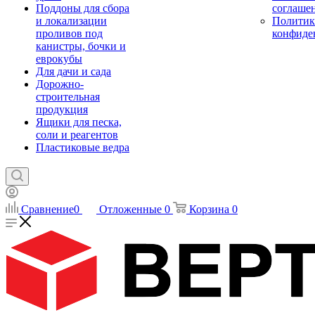
Поддоны для сбора
соглаше
и локализации
Политик
проливов под
конфиде
канистры, бочки и
еврокубы
Для дачи и сада
Дорожно-
строительная
продукция
Ящики для песка,
соли и реагентов
Пластиковые ведра
Сравнение
0
Отложенные
0
Корзина
0