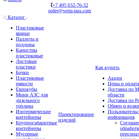
+7 495 032-76-32
order@verta-tara.com
Каталог
Пластиковые
ящики
Паллеты и
поддоны
Канистры
пластиковые
Листовые
пластики
Как купить
Бочки
Пластиковые
Акции
емкости
Цены и оплат
Еврокубы
Доставка по М
Мини АЗС для
области
дизельного
Доставка по Р
топлива
Обмен и возвр
Изотермические
Пользовательс
Проектирование
контейнеры
информация
изделий
Крупногабаритные
Соглаше
контейнеры
обработ
Мусорные
персона