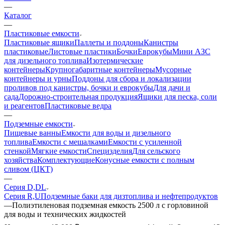
—
Каталог
—
Пластиковые емкости
Пластиковые ящики
Паллеты и поддоны
Канистры
пластиковые
Листовые пластики
Бочки
Еврокубы
Мини АЗС
для дизельного топлива
Изотермические
контейнеры
Крупногабаритные контейнеры
Мусорные
контейнеры и урны
Поддоны для сбора и локализации
проливов под канистры, бочки и еврокубы
Для дачи и
сада
Дорожно-строительная продукция
Ящики для песка, соли
и реагентов
Пластиковые ведра
—
Подземные емкости
Пищевые ванны
Емкости для воды и дизельного
топлива
Емкости с мешалками
Емкости с усиленной
стенкой
Мягкие емкости
Специзделия
Для сельского
хозяйства
Комплектующие
Конусные емкости с полным
сливом (ЦКТ)
—
Серия D,DL
Серия R,U
Подземные баки для дизтоплива и нефтепродуктов
—
Полиэтиленовая подземная емкость 2500 л с горловиной
для воды и технических жидкостей