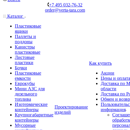
+7 495 032-76-32
order@verta-tara.com
Каталог
Пластиковые
ящики
Паллеты и
поддоны
Канистры
пластиковые
Листовые
пластики
Как купить
Бочки
Пластиковые
Акции
емкости
Цены и оплат
Еврокубы
Доставка по М
Мини АЗС для
области
дизельного
Доставка по Р
топлива
Обмен и возвр
Изотермические
Пользовательс
Проектирование
контейнеры
информация
изделий
Крупногабаритные
Соглаше
контейнеры
обработ
Мусорные
персона