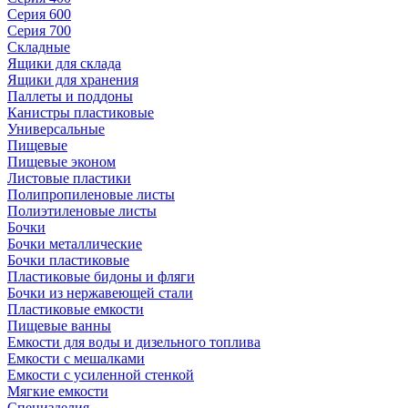
Серия 600
Серия 700
Складные
Ящики для склада
Ящики для хранения
Паллеты и поддоны
Канистры пластиковые
Универсальные
Пищевые
Пищевые эконом
Листовые пластики
Полипропиленовые листы
Полиэтиленовые листы
Бочки
Бочки металлические
Бочки пластиковые
Пластиковые бидоны и фляги
Бочки из нержавеющей стали
Пластиковые емкости
Пищевые ванны
Емкости для воды и дизельного топлива
Емкости с мешалками
Емкости с усиленной стенкой
Мягкие емкости
Специзделия