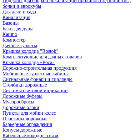
Поддоны для сбора и локализации проливов под канистры,
бочки и еврокубы
Для дачи и сада
Канализация
Вазоны
Баки для душа
Кашпо
Компостер
Дачные туалеты
Крышка колодца "Rostok"
Комплектующие для дачных товаров
Крышка колодца «Роса»
Дорожно-строительная продукция
Мобильные туалетные кабины
Сигнальные фонари и гирлянды
Столбики дорожные
Системы световой индикации
Дорожные буферы
Мусоросбросы
Дорожные блоки
Пункты для мойки колес
Пластины дорожные
Барьерные ограждения
Конусы дорожные
Кабельные колодцы связи