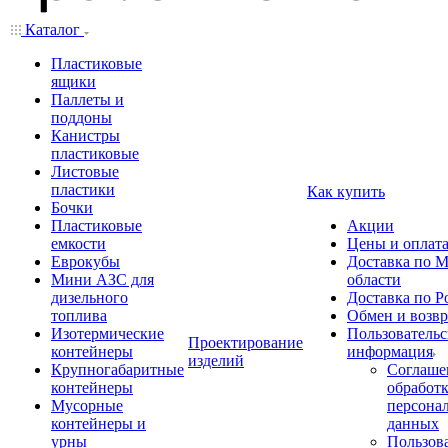
Каталог
Пластиковые
ящики
Паллеты и
поддоны
Канистры
пластиковые
Листовые
пластики
Как купить
Бочки
Пластиковые
Акции
емкости
Цены и оплат
Еврокубы
Доставка по М
Мини АЗС для
области
дизельного
Доставка по Р
топлива
Обмен и возвр
Изотермические
Пользовательс
Проектирование
контейнеры
информация
изделий
Крупногабаритные
Соглаше
контейнеры
обработ
Мусорные
персона
контейнеры и
данных
урны
Пользова