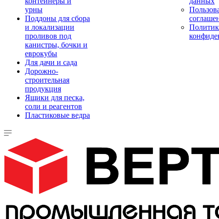
контейнеры и
данных
урны
Пользова
Поддоны для сбора
соглаше
и локализации
Политик
проливов под
конфиде
канистры, бочки и
еврокубы
Для дачи и сада
Дорожно-
строительная
продукция
Ящики для песка,
соли и реагентов
Пластиковые ведра