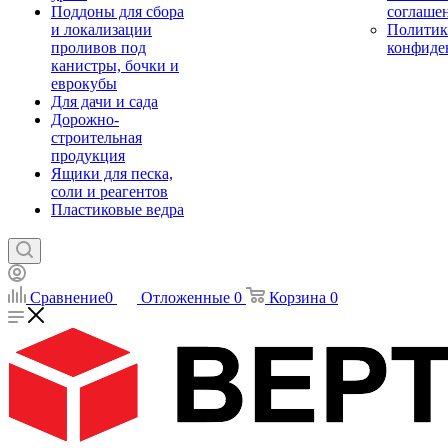
Поддоны для сбора
соглаше
и локализации
Политик
проливов под
конфиде
канистры, бочки и
еврокубы
Для дачи и сада
Дорожно-
строительная
продукция
Ящики для песка,
соли и реагентов
Пластиковые ведра
Сравнение
0
Отложенные
0
Корзина
0