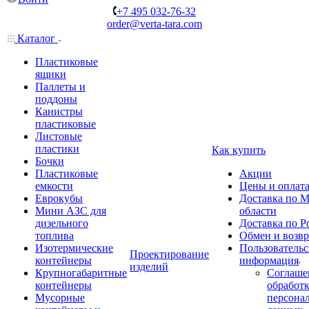
+7 495 032-76-32
order@verta-tara.com
Каталог
Пластиковые
ящики
Паллеты и
поддоны
Канистры
пластиковые
Листовые
пластики
Как купить
Бочки
Пластиковые
Акции
емкости
Цены и оплат
Еврокубы
Доставка по М
Мини АЗС для
области
дизельного
Доставка по Р
топлива
Обмен и возвр
Изотермические
Пользовательс
Проектирование
контейнеры
информация
изделий
Крупногабаритные
Соглаше
контейнеры
обработ
Мусорные
персона