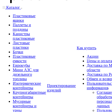
Каталог
Пластиковые
ящики
Паллеты и
поддоны
Канистры
пластиковые
Листовые
пластики
Как купить
Бочки
Пластиковые
Акции
емкости
Цены и оплат
Еврокубы
Доставка по М
Мини АЗС для
области
дизельного
Доставка по Р
топлива
Обмен и возвр
Изотермические
Пользовательс
Проектирование
контейнеры
информация
изделий
Крупногабаритные
Соглаше
контейнеры
обработ
Мусорные
персона
контейнеры и
данных
урны
Пользова