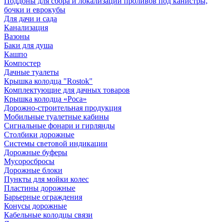
Поддоны для сбора и локализации проливов под канистры,
бочки и еврокубы
Для дачи и сада
Канализация
Вазоны
Баки для душа
Кашпо
Компостер
Дачные туалеты
Крышка колодца "Rostok"
Комплектующие для дачных товаров
Крышка колодца «Роса»
Дорожно-строительная продукция
Мобильные туалетные кабины
Сигнальные фонари и гирлянды
Столбики дорожные
Системы световой индикации
Дорожные буферы
Мусоросбросы
Дорожные блоки
Пункты для мойки колес
Пластины дорожные
Барьерные ограждения
Конусы дорожные
Кабельные колодцы связи