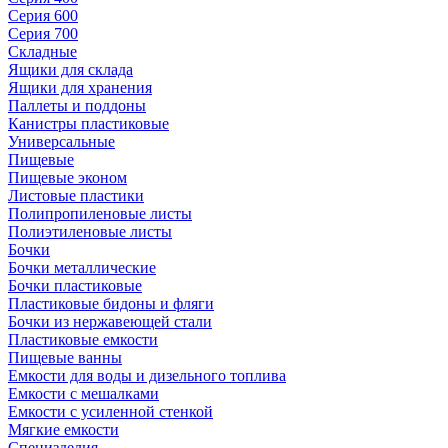
Серия 600
Серия 700
Складные
Ящики для склада
Ящики для хранения
Паллеты и поддоны
Канистры пластиковые
Универсальные
Пищевые
Пищевые эконом
Листовые пластики
Полипропиленовые листы
Полиэтиленовые листы
Бочки
Бочки металлические
Бочки пластиковые
Пластиковые бидоны и фляги
Бочки из нержавеющей стали
Пластиковые емкости
Пищевые ванны
Емкости для воды и дизельного топлива
Емкости с мешалками
Емкости с усиленной стенкой
Мягкие емкости
Специзделия