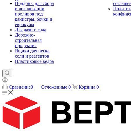
Поддоны для сбора
соглаше
и локализации
Политик
проливов под
конфиде
канистры, бочки и
еврокубы
Для дачи и сада
Дорожно-
строительная
продукция
Ящики для песка,
соли и реагентов
Пластиковые ведра
Сравнение
0
Отложенные
0
Корзина
0