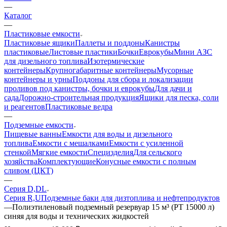
—
Каталог
—
Пластиковые емкости
Пластиковые ящики
Паллеты и поддоны
Канистры
пластиковые
Листовые пластики
Бочки
Еврокубы
Мини АЗС
для дизельного топлива
Изотермические
контейнеры
Крупногабаритные контейнеры
Мусорные
контейнеры и урны
Поддоны для сбора и локализации
проливов под канистры, бочки и еврокубы
Для дачи и
сада
Дорожно-строительная продукция
Ящики для песка, соли
и реагентов
Пластиковые ведра
—
Подземные емкости
Пищевые ванны
Емкости для воды и дизельного
топлива
Емкости с мешалками
Емкости с усиленной
стенкой
Мягкие емкости
Специзделия
Для сельского
хозяйства
Комплектующие
Конусные емкости с полным
сливом (ЦКТ)
—
Серия D,DL
Серия R,U
Подземные баки для дизтоплива и нефтепродуктов
—
Полиэтиленовый подземный резервуар 15 м³ (PT 15000 л)
синяя для воды и технических жидкостей