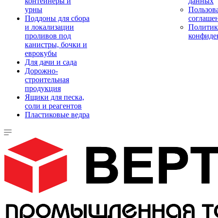
контейнеры и
данных
урны
Пользова
Поддоны для сбора
соглаше
и локализации
Политик
проливов под
конфиде
канистры, бочки и
еврокубы
Для дачи и сада
Дорожно-
строительная
продукция
Ящики для песка,
соли и реагентов
Пластиковые ведра