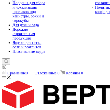
Поддоны для сбора
соглаше
и локализации
Политик
проливов под
конфиде
канистры, бочки и
еврокубы
Для дачи и сада
Дорожно-
строительная
продукция
Ящики для песка,
соли и реагентов
Пластиковые ведра
Сравнение
0
Отложенные
0
Корзина
0