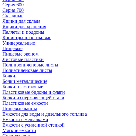
Серия 600
Серия 700
Складные
Ящики для склада
Ящики для хранения
Паллеты и поддоны
Канистры пластиковые
Универсальные
Пищевые
Пищевые эконом
Листовые пластики
Полипропиленовые листы
Полиэтиленовые листы
Бочки
Бочки металлические
Бочки пластиковые
Пластиковые бидоны и фляги
Бочки из нержавеющей стали
Пластиковые емкости
Пищевые ванны
Емкости для воды и дизельного топлива
Емкости с мешалками
Емкости с усиленной стенкой
Мягкие емкости
Специзделия