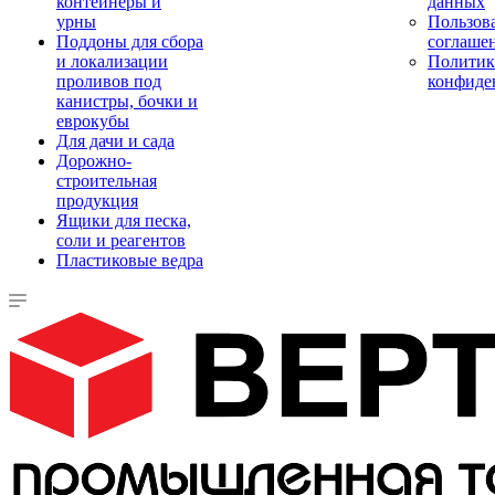
контейнеры и
данных
урны
Пользова
Поддоны для сбора
соглаше
и локализации
Политик
проливов под
конфиде
канистры, бочки и
еврокубы
Для дачи и сада
Дорожно-
строительная
продукция
Ящики для песка,
соли и реагентов
Пластиковые ведра