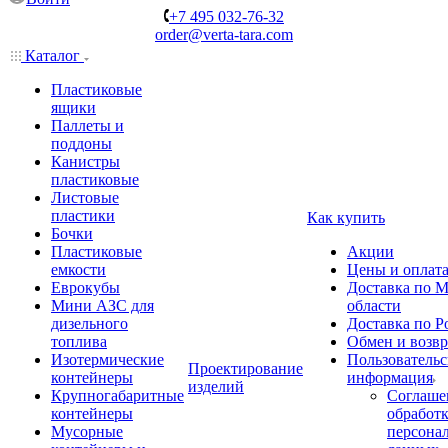
+7 495 032-76-32
order@verta-tara.com
Каталог
Пластиковые
ящики
Паллеты и
поддоны
Канистры
пластиковые
Листовые
пластики
Как купить
Бочки
Пластиковые
Акции
емкости
Цены и оплат
Еврокубы
Доставка по М
Мини АЗС для
области
дизельного
Доставка по Р
топлива
Обмен и возвр
Изотермические
Пользовательс
Проектирование
контейнеры
информация
изделий
Крупногабаритные
Соглаше
контейнеры
обработ
Мусорные
персона