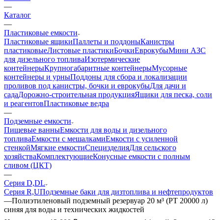
—
Каталог
—
Пластиковые емкости
Пластиковые ящики
Паллеты и поддоны
Канистры
пластиковые
Листовые пластики
Бочки
Еврокубы
Мини АЗС
для дизельного топлива
Изотермические
контейнеры
Крупногабаритные контейнеры
Мусорные
контейнеры и урны
Поддоны для сбора и локализации
проливов под канистры, бочки и еврокубы
Для дачи и
сада
Дорожно-строительная продукция
Ящики для песка, соли
и реагентов
Пластиковые ведра
—
Подземные емкости
Пищевые ванны
Емкости для воды и дизельного
топлива
Емкости с мешалками
Емкости с усиленной
стенкой
Мягкие емкости
Специзделия
Для сельского
хозяйства
Комплектующие
Конусные емкости с полным
сливом (ЦКТ)
—
Серия D,DL
Серия R,U
Подземные баки для дизтоплива и нефтепродуктов
—
Полиэтиленовый подземный резервуар 20 м³ (PT 20000 л)
синяя для воды и технических жидкостей