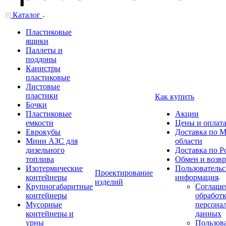
Каталог
Пластиковые
ящики
Паллеты и
поддоны
Канистры
пластиковые
Листовые
пластики
Как купить
Бочки
Пластиковые
Акции
емкости
Цены и оплат
Еврокубы
Доставка по М
Мини АЗС для
области
дизельного
Доставка по Р
топлива
Обмен и возвр
Изотермические
Пользовательс
Проектирование
контейнеры
информация
изделий
Крупногабаритные
Соглаше
контейнеры
обработ
Мусорные
персона
контейнеры и
данных
урны
Пользова