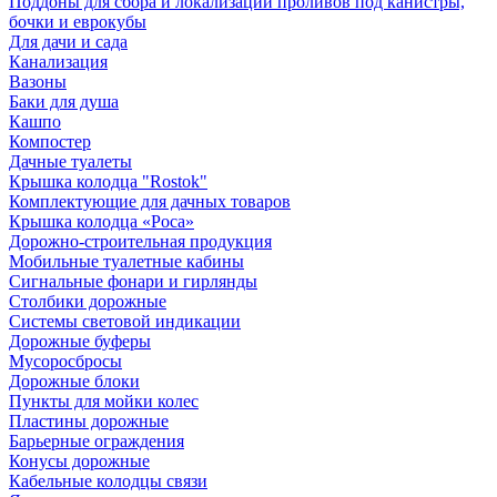
Поддоны для сбора и локализации проливов под канистры,
бочки и еврокубы
Для дачи и сада
Канализация
Вазоны
Баки для душа
Кашпо
Компостер
Дачные туалеты
Крышка колодца "Rostok"
Комплектующие для дачных товаров
Крышка колодца «Роса»
Дорожно-строительная продукция
Мобильные туалетные кабины
Сигнальные фонари и гирлянды
Столбики дорожные
Системы световой индикации
Дорожные буферы
Мусоросбросы
Дорожные блоки
Пункты для мойки колес
Пластины дорожные
Барьерные ограждения
Конусы дорожные
Кабельные колодцы связи