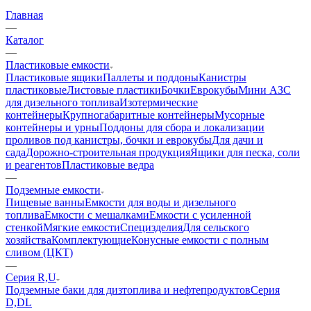
Главная
—
Каталог
—
Пластиковые емкости
Пластиковые ящики
Паллеты и поддоны
Канистры
пластиковые
Листовые пластики
Бочки
Еврокубы
Мини АЗС
для дизельного топлива
Изотермические
контейнеры
Крупногабаритные контейнеры
Мусорные
контейнеры и урны
Поддоны для сбора и локализации
проливов под канистры, бочки и еврокубы
Для дачи и
сада
Дорожно-строительная продукция
Ящики для песка, соли
и реагентов
Пластиковые ведра
—
Подземные емкости
Пищевые ванны
Емкости для воды и дизельного
топлива
Емкости с мешалками
Емкости с усиленной
стенкой
Мягкие емкости
Специзделия
Для сельского
хозяйства
Комплектующие
Конусные емкости с полным
сливом (ЦКТ)
—
Серия R,U
Подземные баки для дизтоплива и нефтепродуктов
Серия
D,DL