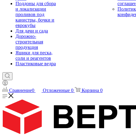
Поддоны для сбора
соглаше
и локализации
Политик
проливов под
конфиде
канистры, бочки и
еврокубы
Для дачи и сада
Дорожно-
строительная
продукция
Ящики для песка,
соли и реагентов
Пластиковые ведра
Сравнение
0
Отложенные
0
Корзина
0