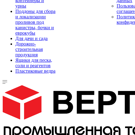
контейнеры и
данных
урны
Пользова
Поддоны для сбора
соглаше
и локализации
Политик
проливов под
конфиде
канистры, бочки и
еврокубы
Для дачи и сада
Дорожно-
строительная
продукция
Ящики для песка,
соли и реагентов
Пластиковые ведра