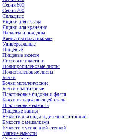
Серия 600
Серия 700
Складные
Ящики для склада
Ящики для хранения
Паллеты и поддоны
Канистры пластиковые
Универсальные
Пищевые
Пищевые эконом
Листовые пластики
Полипропиленовые листы
Полиэтиленовые листы
Бочки
Бочки металлические
Бочки пластиковые
Пластиковые бидоны и фляги
Бочки из нержавеющей стали
Пластиковые емкости
Пищевые ванны
Емкости для воды и дизельного топлива
Емкости с мешалками
Емкости с усиленной стенкой
Мягкие емкости
Специзделия