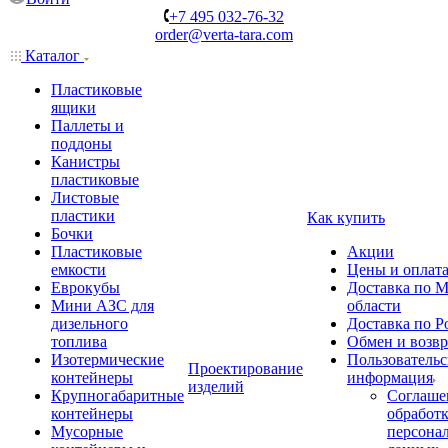
+7 495 032-76-32
order@verta-tara.com
Каталог
Пластиковые
ящики
Паллеты и
поддоны
Канистры
пластиковые
Листовые
пластики
Как купить
Бочки
Пластиковые
Акции
емкости
Цены и оплат
Еврокубы
Доставка по М
Мини АЗС для
области
дизельного
Доставка по Р
топлива
Обмен и возвр
Изотермические
Пользовательс
Проектирование
контейнеры
информация
изделий
Крупногабаритные
Соглаше
контейнеры
обработ
Мусорные
персона