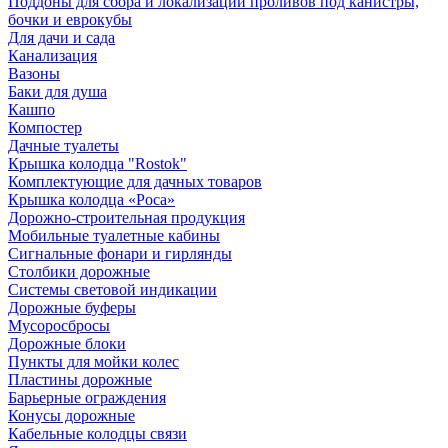
Поддоны для сбора и локализации проливов под канистры,
бочки и еврокубы
Для дачи и сада
Канализация
Вазоны
Баки для душа
Кашпо
Компостер
Дачные туалеты
Крышка колодца "Rostok"
Комплектующие для дачных товаров
Крышка колодца «Роса»
Дорожно-строительная продукция
Мобильные туалетные кабины
Сигнальные фонари и гирлянды
Столбики дорожные
Системы световой индикации
Дорожные буферы
Мусоросбросы
Дорожные блоки
Пункты для мойки колес
Пластины дорожные
Барьерные ограждения
Конусы дорожные
Кабельные колодцы связи