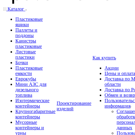
Каталог
Пластиковые
ящики
Паллеты и
поддоны
Канистры
пластиковые
Листовые
пластики
Как купить
Бочки
Пластиковые
Акции
емкости
Цены и оплат
Еврокубы
Доставка по М
Мини АЗС для
области
дизельного
Доставка по Р
топлива
Обмен и возвр
Изотермические
Пользовательс
Проектирование
контейнеры
информация
изделий
Крупногабаритные
Соглаше
контейнеры
обработ
Мусорные
персона
контейнеры и
данных
урны
Пользова