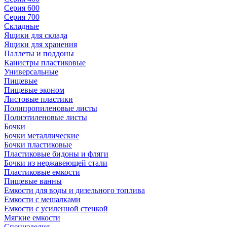
Серия 600
Серия 700
Складные
Ящики для склада
Ящики для хранения
Паллеты и поддоны
Канистры пластиковые
Универсальные
Пищевые
Пищевые эконом
Листовые пластики
Полипропиленовые листы
Полиэтиленовые листы
Бочки
Бочки металлические
Бочки пластиковые
Пластиковые бидоны и фляги
Бочки из нержавеющей стали
Пластиковые емкости
Пищевые ванны
Емкости для воды и дизельного топлива
Емкости с мешалками
Емкости с усиленной стенкой
Мягкие емкости
Специзделия