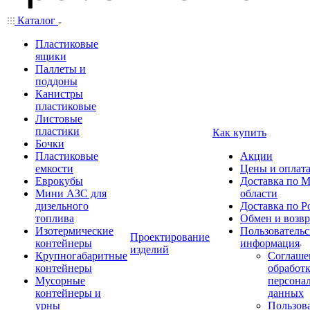
Каталог
Пластиковые
ящики
Паллеты и
поддоны
Канистры
пластиковые
Листовые
пластики
Как купить
Бочки
Пластиковые
Акции
емкости
Цены и оплат
Еврокубы
Доставка по М
Мини АЗС для
области
дизельного
Доставка по Р
топлива
Обмен и возвр
Изотермические
Пользовательс
Проектирование
контейнеры
информация
изделий
Крупногабаритные
Соглаше
контейнеры
обработ
Мусорные
персона
контейнеры и
данных
урны
Пользова