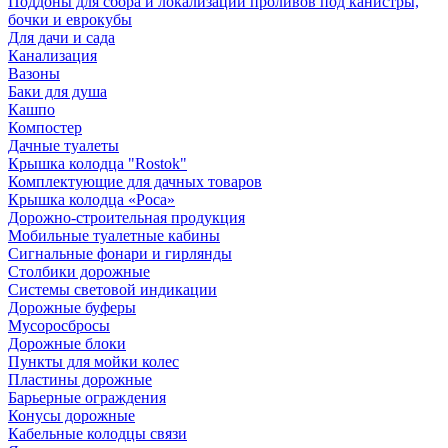
Поддоны для сбора и локализации проливов под канистры,
бочки и еврокубы
Для дачи и сада
Канализация
Вазоны
Баки для душа
Кашпо
Компостер
Дачные туалеты
Крышка колодца "Rostok"
Комплектующие для дачных товаров
Крышка колодца «Роса»
Дорожно-строительная продукция
Мобильные туалетные кабины
Сигнальные фонари и гирлянды
Столбики дорожные
Системы световой индикации
Дорожные буферы
Мусоросбросы
Дорожные блоки
Пункты для мойки колес
Пластины дорожные
Барьерные ограждения
Конусы дорожные
Кабельные колодцы связи