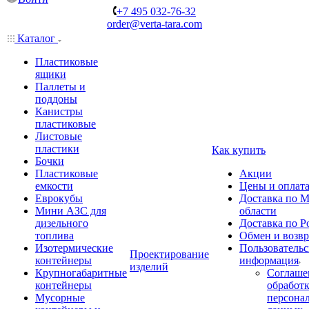
+7 495 032-76-32
order@verta-tara.com
Каталог
Пластиковые
ящики
Паллеты и
поддоны
Канистры
пластиковые
Листовые
пластики
Как купить
Бочки
Пластиковые
Акции
емкости
Цены и оплат
Еврокубы
Доставка по М
Мини АЗС для
области
дизельного
Доставка по Р
топлива
Обмен и возвр
Изотермические
Пользовательс
Проектирование
контейнеры
информация
изделий
Крупногабаритные
Соглаше
контейнеры
обработ
Мусорные
персона