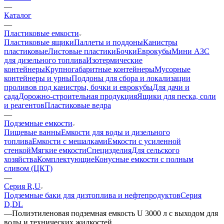
—
Каталог
—
Пластиковые емкости
Пластиковые ящики
Паллеты и поддоны
Канистры
пластиковые
Листовые пластики
Бочки
Еврокубы
Мини АЗС
для дизельного топлива
Изотермические
контейнеры
Крупногабаритные контейнеры
Мусорные
контейнеры и урны
Поддоны для сбора и локализации
проливов под канистры, бочки и еврокубы
Для дачи и
сада
Дорожно-строительная продукция
Ящики для песка, соли
и реагентов
Пластиковые ведра
—
Подземные емкости
Пищевые ванны
Емкости для воды и дизельного
топлива
Емкости с мешалками
Емкости с усиленной
стенкой
Мягкие емкости
Специзделия
Для сельского
хозяйства
Комплектующие
Конусные емкости с полным
сливом (ЦКТ)
—
Серия R,U
Подземные баки для дизтоплива и нефтепродуктов
Серия
D,DL
—
Полиэтиленовая подземная емкость U 3000 л с выходом для
воды и технических жидкостей