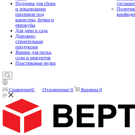
Поддоны для сбора
соглаше
и локализации
Политик
проливов под
конфиде
канистры, бочки и
еврокубы
Для дачи и сада
Дорожно-
строительная
продукция
Ящики для песка,
соли и реагентов
Пластиковые ведра
Сравнение
0
Отложенные
0
Корзина
0