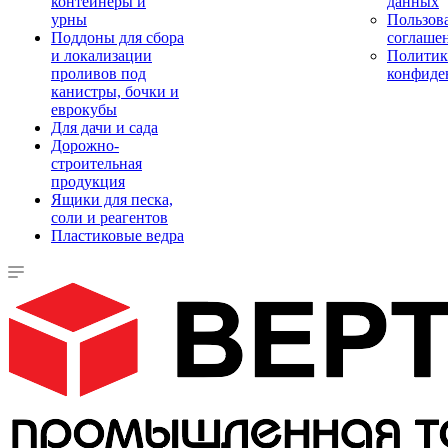
контейнеры и
данных
урны
Пользова
Поддоны для сбора
соглаше
и локализации
Политик
проливов под
конфиде
канистры, бочки и
еврокубы
Для дачи и сада
Дорожно-
строительная
продукция
Ящики для песка,
соли и реагентов
Пластиковые ведра