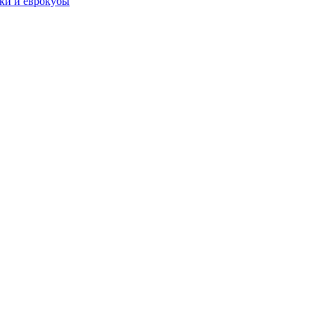
чки и еврокубы