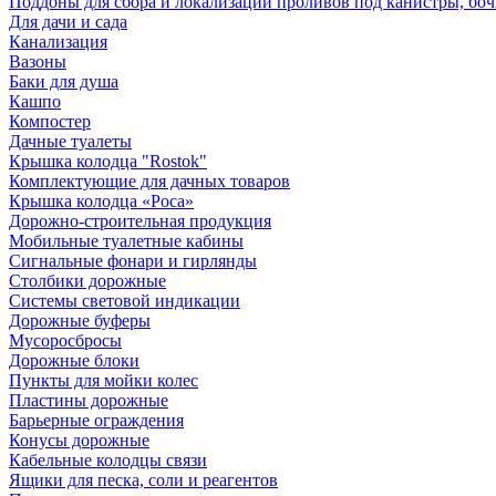
Поддоны для сбора и локализации проливов под канистры, бо
Для дачи и сада
Канализация
Вазоны
Баки для душа
Кашпо
Компостер
Дачные туалеты
Крышка колодца "Rostok"
Комплектующие для дачных товаров
Крышка колодца «Роса»
Дорожно-строительная продукция
Мобильные туалетные кабины
Сигнальные фонари и гирлянды
Столбики дорожные
Системы световой индикации
Дорожные буферы
Мусоросбросы
Дорожные блоки
Пункты для мойки колес
Пластины дорожные
Барьерные ограждения
Конусы дорожные
Кабельные колодцы связи
Ящики для песка, соли и реагентов