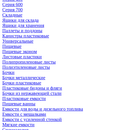
Серия 600
Серия 700
Складные
Ящики для склада
Ящики для хранения
Паллеты и поддоны
Канистры пластиковые
Универсальные
Пищевые
Пищевые эконом
Листовые пластики
Полипропиленовые листы
Полиэтиленовые листы
Бочки
Бочки металлические
Бочки пластиковые
Пластиковые бидоны и фляги
Бочки из нержавеющей стали
Пластиковые емкости
Пищевые ванны
Емкости для воды и дизельного топлива
Емкости с мешалками
Емкости с усиленной стенкой
Мягкие емкости
Специзделия