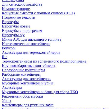
Для сельского хозяйства
Комплектующие
Конусные емкости с полным сливом (ЦКТ)
Подземные емкости
Еврокубы
Еврокубы новые
Еврокубы с подогревом
Еврокубы б/у
Мини АЗС для дизельного топлива
Изотермические контейнеры
Polycool
Аксессуары для термоконтейнеров
Ric
Термоконтейнеры из вспененного полипропилена
Крупногабаритные контейнеры
Неразборные контейнеры
Разборные контейнеры
Аксессуары для контейнеров
Мусорные контейнеры и урны
Аксессуары
Мусорные контейнеры и баки для сбора ТКО
Раздельный сбор мусора
Урны
Контейнеры для ртутных ламп