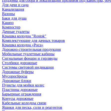
Поддоны для сбора и локализации проливов под канистры, бо
Для дачи и сада
Канализация
Вазоны
Баки для душа
Кашпо
Компостер
Дачные туалеты
Крышка колодца "Rostok"
Комплектующие для дачных товаров
Крышка колодца «Роса»
Дорожно-строительная продукция
Мобильные туалетные кабины
Сигнальные фонари и гирлянды
Столбики дорожные
Системы световой индикации
Дорожные буферы
Мусоросбросы
Дорожные блоки
Пункты для мойки колес
Пластины дорожные
Барьерные ограждения
Конусы дорожные
Кабельные колодцы связи
Ящики для песка, соли и реагентов