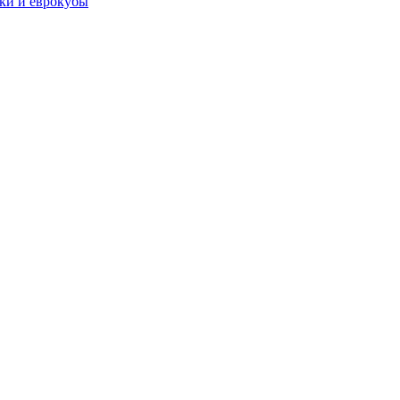
чки и еврокубы