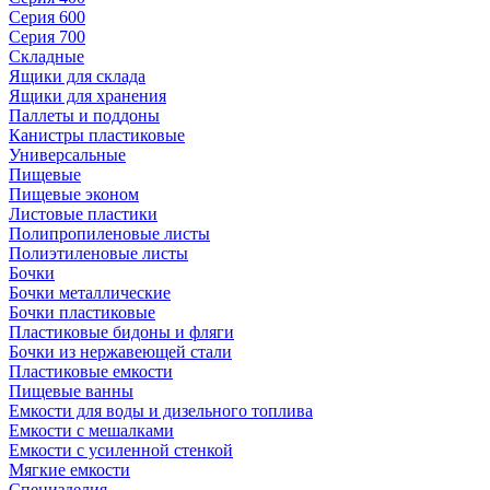
Серия 600
Серия 700
Складные
Ящики для склада
Ящики для хранения
Паллеты и поддоны
Канистры пластиковые
Универсальные
Пищевые
Пищевые эконом
Листовые пластики
Полипропиленовые листы
Полиэтиленовые листы
Бочки
Бочки металлические
Бочки пластиковые
Пластиковые бидоны и фляги
Бочки из нержавеющей стали
Пластиковые емкости
Пищевые ванны
Емкости для воды и дизельного топлива
Емкости с мешалками
Емкости с усиленной стенкой
Мягкие емкости
Специзделия