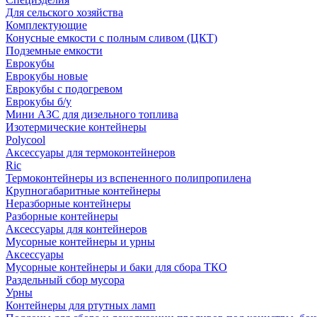
Для сельского хозяйства
Комплектующие
Конусные емкости с полным сливом (ЦКТ)
Подземные емкости
Еврокубы
Еврокубы новые
Еврокубы с подогревом
Еврокубы б/у
Мини АЗС для дизельного топлива
Изотермические контейнеры
Polycool
Аксессуары для термоконтейнеров
Ric
Термоконтейнеры из вспененного полипропилена
Крупногабаритные контейнеры
Неразборные контейнеры
Разборные контейнеры
Аксессуары для контейнеров
Мусорные контейнеры и урны
Аксессуары
Мусорные контейнеры и баки для сбора ТКО
Раздельный сбор мусора
Урны
Контейнеры для ртутных ламп