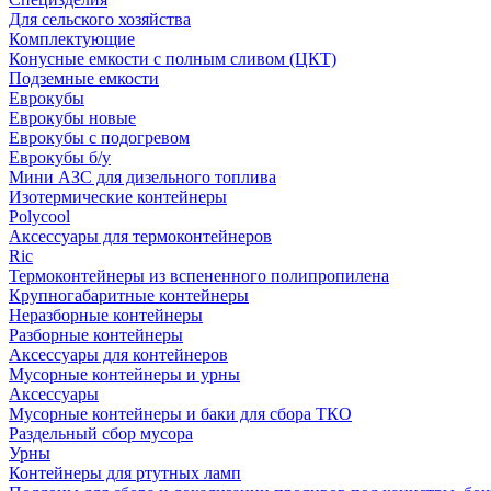
Для сельского хозяйства
Комплектующие
Конусные емкости с полным сливом (ЦКТ)
Подземные емкости
Еврокубы
Еврокубы новые
Еврокубы с подогревом
Еврокубы б/у
Мини АЗС для дизельного топлива
Изотермические контейнеры
Polycool
Аксессуары для термоконтейнеров
Ric
Термоконтейнеры из вспененного полипропилена
Крупногабаритные контейнеры
Неразборные контейнеры
Разборные контейнеры
Аксессуары для контейнеров
Мусорные контейнеры и урны
Аксессуары
Мусорные контейнеры и баки для сбора ТКО
Раздельный сбор мусора
Урны
Контейнеры для ртутных ламп