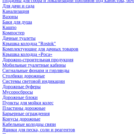
Поддоны для сбора и локализации проливов под канистры, бо
Для дачи и сада
Канализация
Вазоны
Баки для душа
Кашпо
Компостер
Дачные туалеты
Крышка колодца "Rostok"
Комплектующие для дачных товаров
Крышка колодца «Роса»
Дорожно-строительная продукция
Мобильные туалетные кабины
Сигнальные фонари и гирлянды
Столбики дорожные
Системы световой индикации
Дорожные буферы
Мусоросбросы
Дорожные блоки
Пункты для мойки колес
Пластины дорожные
Барьерные ограждения
Конусы дорожные
Кабельные колодцы связи
Ящики для песка, соли и реагентов