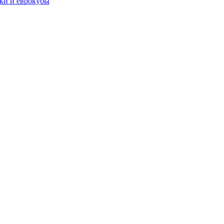
чки и еврокубы