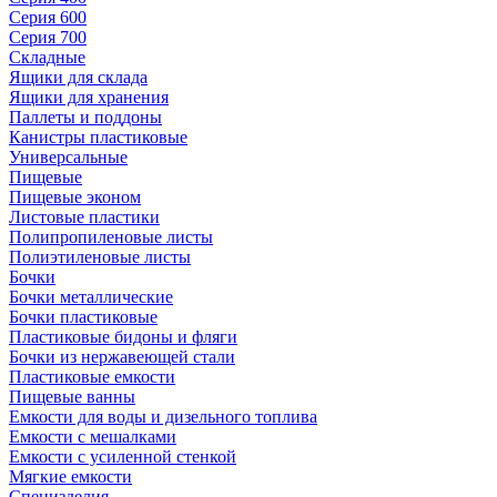
Серия 600
Серия 700
Складные
Ящики для склада
Ящики для хранения
Паллеты и поддоны
Канистры пластиковые
Универсальные
Пищевые
Пищевые эконом
Листовые пластики
Полипропиленовые листы
Полиэтиленовые листы
Бочки
Бочки металлические
Бочки пластиковые
Пластиковые бидоны и фляги
Бочки из нержавеющей стали
Пластиковые емкости
Пищевые ванны
Емкости для воды и дизельного топлива
Емкости с мешалками
Емкости с усиленной стенкой
Мягкие емкости
Специзделия