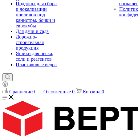
Поддоны для сбора
соглаше
и локализации
Политик
проливов под
конфиде
канистры, бочки и
еврокубы
Для дачи и сада
Дорожно-
строительная
продукция
Ящики для песка,
соли и реагентов
Пластиковые ведра
Сравнение
0
Отложенные
0
Корзина
0