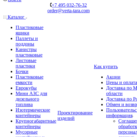
+7 495 032-76-32
order@verta-tara.com
Каталог
Пластиковые
ящики
Паллеты и
поддоны
Канистры
пластиковые
Листовые
пластики
Как купить
Бочки
Пластиковые
Акции
емкости
Цены и оплат
Еврокубы
Доставка по М
Мини АЗС для
области
дизельного
Доставка по Р
топлива
Обмен и возвр
Изотермические
Пользовательс
Проектирование
контейнеры
информация
изделий
Крупногабаритные
Соглаше
контейнеры
обработ
Мусорные
персона