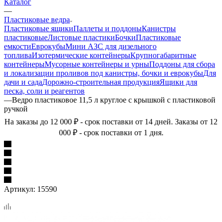
Каталог
—
Пластиковые ведра
Пластиковые ящики
Паллеты и поддоны
Канистры
пластиковые
Листовые пластики
Бочки
Пластиковые
емкости
Еврокубы
Мини АЗС для дизельного
топлива
Изотермические контейнеры
Крупногабаритные
контейнеры
Мусорные контейнеры и урны
Поддоны для сбора
и локализации проливов под канистры, бочки и еврокубы
Для
дачи и сада
Дорожно-строительная продукция
Ящики для
песка, соли и реагентов
—
Ведро пластиковое 11,5 л круглое с крышкой с пластиковой
ручкой
На заказы до 12 000 ₽ - срок поставки от 14 дней. Заказы от 12
000 ₽ - срок поставки от 1 дня.
Артикул:
15590