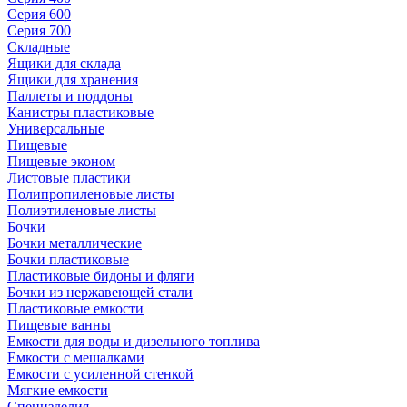
Серия 600
Серия 700
Складные
Ящики для склада
Ящики для хранения
Паллеты и поддоны
Канистры пластиковые
Универсальные
Пищевые
Пищевые эконом
Листовые пластики
Полипропиленовые листы
Полиэтиленовые листы
Бочки
Бочки металлические
Бочки пластиковые
Пластиковые бидоны и фляги
Бочки из нержавеющей стали
Пластиковые емкости
Пищевые ванны
Емкости для воды и дизельного топлива
Емкости с мешалками
Емкости с усиленной стенкой
Мягкие емкости
Специзделия