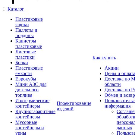
Каталог
Пластиковые
ящики
Паллеты и
поддоны
Канистры
пластиковые
Листовые
пластики
Как купить
Бочки
Пластиковые
Акции
емкости
Цены и оплат
Еврокубы
Доставка по М
Мини АЗС для
области
дизельного
Доставка по Р
топлива
Обмен и возвр
Изотермические
Пользовательс
Проектирование
контейнеры
информация
изделий
Крупногабаритные
Соглаше
контейнеры
обработ
Мусорные
персона
контейнеры и
данных
урны
Пользова