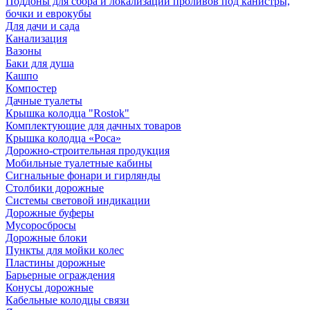
Поддоны для сбора и локализации проливов под канистры,
бочки и еврокубы
Для дачи и сада
Канализация
Вазоны
Баки для душа
Кашпо
Компостер
Дачные туалеты
Крышка колодца "Rostok"
Комплектующие для дачных товаров
Крышка колодца «Роса»
Дорожно-строительная продукция
Мобильные туалетные кабины
Сигнальные фонари и гирлянды
Столбики дорожные
Системы световой индикации
Дорожные буферы
Мусоросбросы
Дорожные блоки
Пункты для мойки колес
Пластины дорожные
Барьерные ограждения
Конусы дорожные
Кабельные колодцы связи