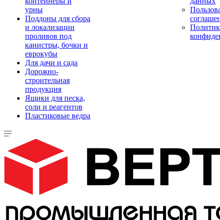
контейнеры и
данных
урны
Пользова
Поддоны для сбора
соглаше
и локализации
Политик
проливов под
конфиде
канистры, бочки и
еврокубы
Для дачи и сада
Дорожно-
строительная
продукция
Ящики для песка,
соли и реагентов
Пластиковые ведра