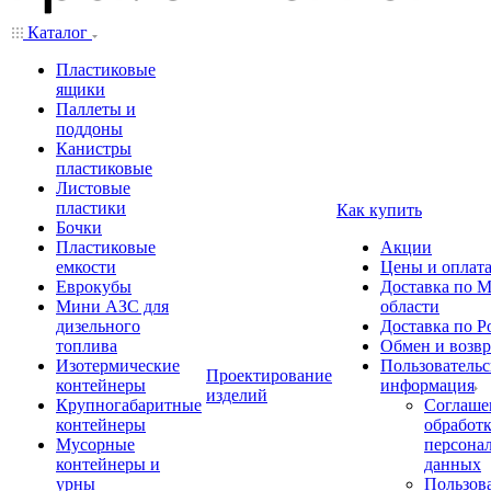
Каталог
Пластиковые
ящики
Паллеты и
поддоны
Канистры
пластиковые
Листовые
пластики
Как купить
Бочки
Пластиковые
Акции
емкости
Цены и оплат
Еврокубы
Доставка по М
Мини АЗС для
области
дизельного
Доставка по Р
топлива
Обмен и возвр
Изотермические
Пользовательс
Проектирование
контейнеры
информация
изделий
Крупногабаритные
Соглаше
контейнеры
обработ
Мусорные
персона
контейнеры и
данных
урны
Пользова