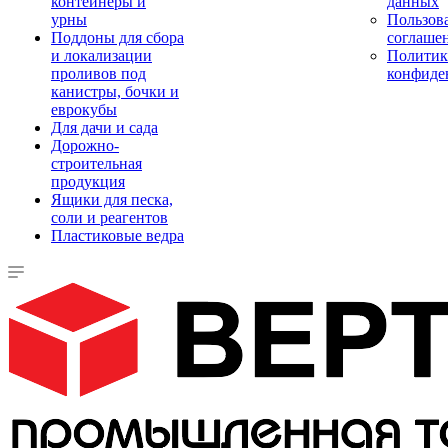
контейнеры и
данных
урны
Пользова
Поддоны для сбора
соглаше
и локализации
Политик
проливов под
конфиде
канистры, бочки и
еврокубы
Для дачи и сада
Дорожно-
строительная
продукция
Ящики для песка,
соли и реагентов
Пластиковые ведра