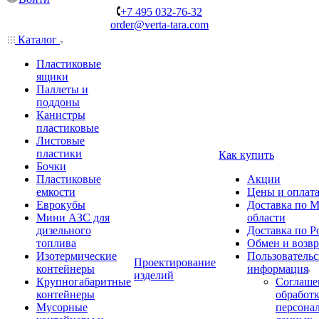
+7 495 032-76-32
order@verta-tara.com
Каталог
Пластиковые
ящики
Паллеты и
поддоны
Канистры
пластиковые
Листовые
пластики
Как купить
Бочки
Пластиковые
Акции
емкости
Цены и оплат
Еврокубы
Доставка по М
Мини АЗС для
области
дизельного
Доставка по Р
топлива
Обмен и возвр
Изотермические
Пользовательс
Проектирование
контейнеры
информация
изделий
Крупногабаритные
Соглаше
контейнеры
обработ
Мусорные
персона