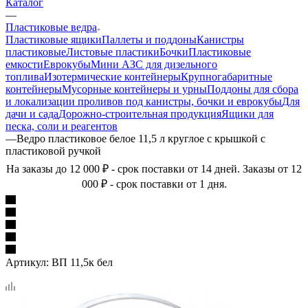
Каталог
—
Пластиковые ведра
Пластиковые ящики
Паллеты и поддоны
Канистры
пластиковые
Листовые пластики
Бочки
Пластиковые
емкости
Еврокубы
Мини АЗС для дизельного
топлива
Изотермические контейнеры
Крупногабаритные
контейнеры
Мусорные контейнеры и урны
Поддоны для сбора
и локализации проливов под канистры, бочки и еврокубы
Для
дачи и сада
Дорожно-строительная продукция
Ящики для
песка, соли и реагентов
—
Ведро пластиковое белое 11,5 л круглое с крышкой с
пластиковой ручкой
На заказы до 12 000 ₽ - срок поставки от 14 дней. Заказы от 12
000 ₽ - срок поставки от 1 дня.
Артикул:
ВП 11,5к бел