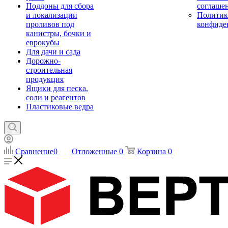
Поддоны для сбора
соглаше
и локализации
Политик
проливов под
конфиде
канистры, бочки и
еврокубы
Для дачи и сада
Дорожно-
строительная
продукция
Ящики для песка,
соли и реагентов
Пластиковые ведра
Сравнение
0
Отложенные
0
Корзина
0