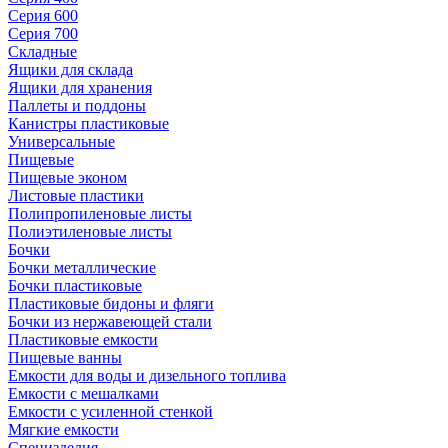
Серия 600
Серия 700
Складные
Ящики для склада
Ящики для хранения
Паллеты и поддоны
Канистры пластиковые
Универсальные
Пищевые
Пищевые эконом
Листовые пластики
Полипропиленовые листы
Полиэтиленовые листы
Бочки
Бочки металлические
Бочки пластиковые
Пластиковые бидоны и фляги
Бочки из нержавеющей стали
Пластиковые емкости
Пищевые ванны
Емкости для воды и дизельного топлива
Емкости с мешалками
Емкости с усиленной стенкой
Мягкие емкости
Специзделия