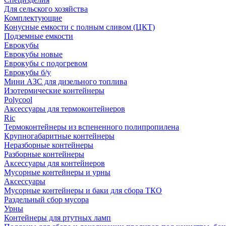
Для сельского хозяйства
Комплектующие
Конусные емкости с полным сливом (ЦКТ)
Подземные емкости
Еврокубы
Еврокубы новые
Еврокубы с подогревом
Еврокубы б/у
Мини АЗС для дизельного топлива
Изотермические контейнеры
Polycool
Аксессуары для термоконтейнеров
Ric
Термоконтейнеры из вспененного полипропилена
Крупногабаритные контейнеры
Неразборные контейнеры
Разборные контейнеры
Аксессуары для контейнеров
Мусорные контейнеры и урны
Аксессуары
Мусорные контейнеры и баки для сбора ТКО
Раздельный сбор мусора
Урны
Контейнеры для ртутных ламп