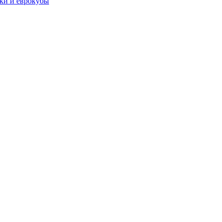
чки и еврокубы