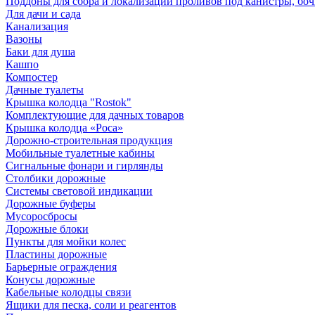
Поддоны для сбора и локализации проливов под канистры, бо
Для дачи и сада
Канализация
Вазоны
Баки для душа
Кашпо
Компостер
Дачные туалеты
Крышка колодца "Rostok"
Комплектующие для дачных товаров
Крышка колодца «Роса»
Дорожно-строительная продукция
Мобильные туалетные кабины
Сигнальные фонари и гирлянды
Столбики дорожные
Системы световой индикации
Дорожные буферы
Мусоросбросы
Дорожные блоки
Пункты для мойки колес
Пластины дорожные
Барьерные ограждения
Конусы дорожные
Кабельные колодцы связи
Ящики для песка, соли и реагентов