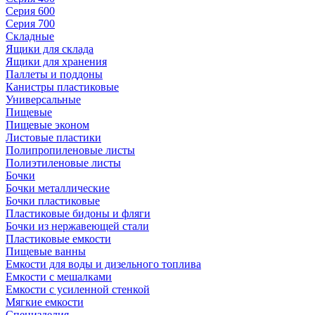
Серия 600
Серия 700
Складные
Ящики для склада
Ящики для хранения
Паллеты и поддоны
Канистры пластиковые
Универсальные
Пищевые
Пищевые эконом
Листовые пластики
Полипропиленовые листы
Полиэтиленовые листы
Бочки
Бочки металлические
Бочки пластиковые
Пластиковые бидоны и фляги
Бочки из нержавеющей стали
Пластиковые емкости
Пищевые ванны
Емкости для воды и дизельного топлива
Емкости с мешалками
Емкости с усиленной стенкой
Мягкие емкости
Специзделия