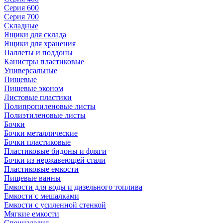
Серия 600
Серия 700
Складные
Ящики для склада
Ящики для хранения
Паллеты и поддоны
Канистры пластиковые
Универсальные
Пищевые
Пищевые эконом
Листовые пластики
Полипропиленовые листы
Полиэтиленовые листы
Бочки
Бочки металлические
Бочки пластиковые
Пластиковые бидоны и фляги
Бочки из нержавеющей стали
Пластиковые емкости
Пищевые ванны
Емкости для воды и дизельного топлива
Емкости с мешалками
Емкости с усиленной стенкой
Мягкие емкости
Специзделия