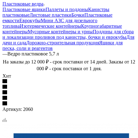
Пластиковые ведра
Пластиковые ящики
Паллеты и поддоны
Канистры
пластиковые
Листовые пластики
Бочки
Пластиковые
емкости
Еврокубы
Мини АЗС для дизельного
топлива
Изотермические контейнеры
Крупногабаритные
контейнеры
Мусорные контейнеры и урны
Поддоны для сбора
и локализации проливов под канистры, бочки и еврокубы
Для
дачи и сада
Дорожно-строительная продукция
Ящики для
песка, соли и реагентов
—
Ведро пластиковое 5,7 л
На заказы до 12 000 ₽ - срок поставки от 14 дней. Заказы от 12
000 ₽ - срок поставки от 1 дня.
Хит
Артикул:
2060