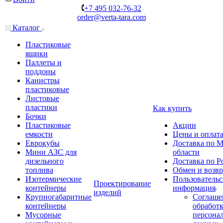
+7 495 032-76-32
order@verta-tara.com
Каталог
Пластиковые
ящики
Паллеты и
поддоны
Канистры
пластиковые
Листовые
пластики
Как купить
Бочки
Пластиковые
Акции
емкости
Цены и оплат
Еврокубы
Доставка по М
Мини АЗС для
области
дизельного
Доставка по Р
топлива
Обмен и возвр
Изотермические
Пользовательс
Проектирование
контейнеры
информация
изделий
Крупногабаритные
Соглаше
контейнеры
обработ
Мусорные
персона