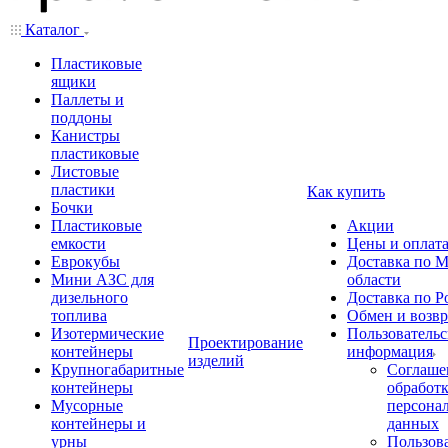
Каталог
Пластиковые
ящики
Паллеты и
поддоны
Канистры
пластиковые
Листовые
пластики
Как купить
Бочки
Пластиковые
Акции
емкости
Цены и оплат
Еврокубы
Доставка по М
Мини АЗС для
области
дизельного
Доставка по Р
топлива
Обмен и возвр
Изотермические
Пользовательс
Проектирование
контейнеры
информация
изделий
Крупногабаритные
Соглаше
контейнеры
обработ
Мусорные
персона
контейнеры и
данных
урны
Пользова