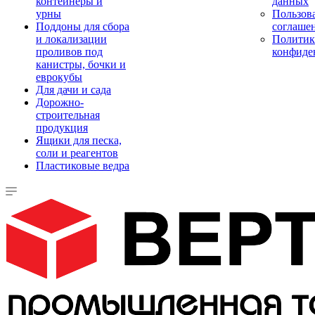
контейнеры и
данных
урны
Пользова
Поддоны для сбора
соглаше
и локализации
Политик
проливов под
конфиде
канистры, бочки и
еврокубы
Для дачи и сада
Дорожно-
строительная
продукция
Ящики для песка,
соли и реагентов
Пластиковые ведра