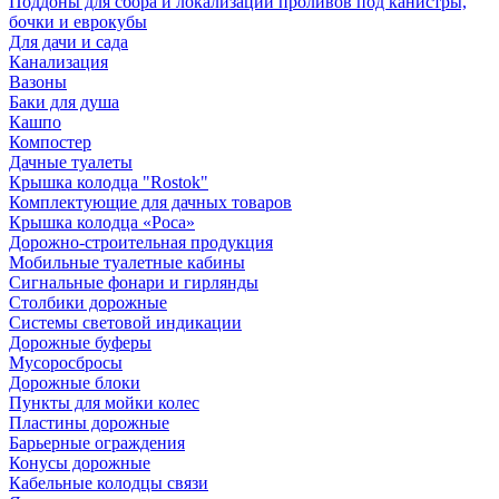
Поддоны для сбора и локализации проливов под канистры,
бочки и еврокубы
Для дачи и сада
Канализация
Вазоны
Баки для душа
Кашпо
Компостер
Дачные туалеты
Крышка колодца "Rostok"
Комплектующие для дачных товаров
Крышка колодца «Роса»
Дорожно-строительная продукция
Мобильные туалетные кабины
Сигнальные фонари и гирлянды
Столбики дорожные
Системы световой индикации
Дорожные буферы
Мусоросбросы
Дорожные блоки
Пункты для мойки колес
Пластины дорожные
Барьерные ограждения
Конусы дорожные
Кабельные колодцы связи