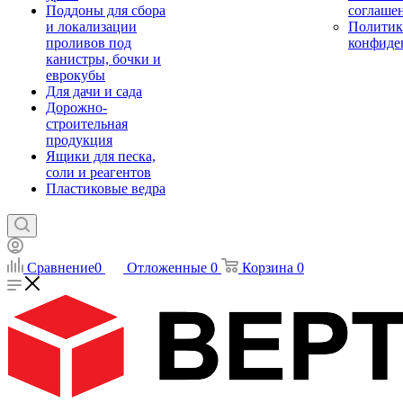
Поддоны для сбора
соглаше
и локализации
Политик
проливов под
конфиде
канистры, бочки и
еврокубы
Для дачи и сада
Дорожно-
строительная
продукция
Ящики для песка,
соли и реагентов
Пластиковые ведра
Сравнение
0
Отложенные
0
Корзина
0