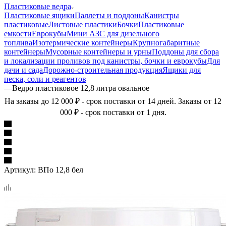
Пластиковые ведра
Пластиковые ящики
Паллеты и поддоны
Канистры
пластиковые
Листовые пластики
Бочки
Пластиковые
емкости
Еврокубы
Мини АЗС для дизельного
топлива
Изотермические контейнеры
Крупногабаритные
контейнеры
Мусорные контейнеры и урны
Поддоны для сбора
и локализации проливов под канистры, бочки и еврокубы
Для
дачи и сада
Дорожно-строительная продукция
Ящики для
песка, соли и реагентов
—
Ведро пластиковое 12,8 литра овальное
На заказы до 12 000 ₽ - срок поставки от 14 дней. Заказы от 12
000 ₽ - срок поставки от 1 дня.
Артикул:
ВПо 12,8 бел