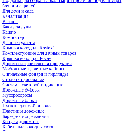
Поддоны для сбора и локализации проливов под канистры,
бочки и еврокубы
Для дачи и сада
Канализация
Вазоны
Баки для душа
Кашпо
Компостер
Дачные туалеты
Крышка колодца "Rostok"
Комплектующие для дачных товаров
Крышка колодца «Роса»
Дорожно-строительная продукция
Мобильные туалетные кабины
Сигнальные фонари и гирлянды
Столбики дорожные
Системы световой индикации
Дорожные буферы
Мусоросбросы
Дорожные блоки
Пункты для мойки колес
Пластины дорожные
Барьерные ограждения
Конусы дорожные
Кабельные колодцы связи