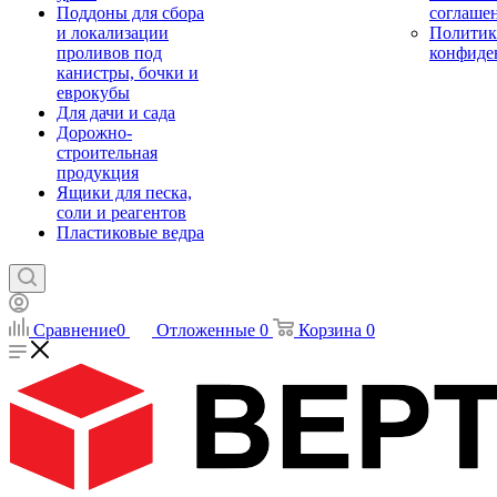
Поддоны для сбора
соглаше
и локализации
Политик
проливов под
конфиде
канистры, бочки и
еврокубы
Для дачи и сада
Дорожно-
строительная
продукция
Ящики для песка,
соли и реагентов
Пластиковые ведра
Сравнение
0
Отложенные
0
Корзина
0