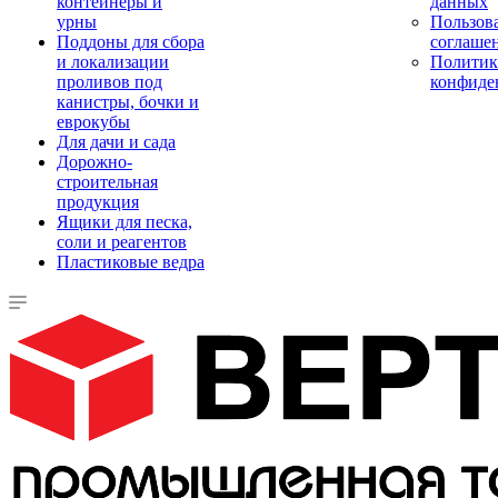
контейнеры и
данных
урны
Пользова
Поддоны для сбора
соглаше
и локализации
Политик
проливов под
конфиде
канистры, бочки и
еврокубы
Для дачи и сада
Дорожно-
строительная
продукция
Ящики для песка,
соли и реагентов
Пластиковые ведра