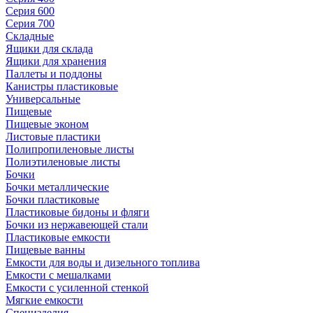
Серия 600
Серия 700
Складные
Ящики для склада
Ящики для хранения
Паллеты и поддоны
Канистры пластиковые
Универсальные
Пищевые
Пищевые эконом
Листовые пластики
Полипропиленовые листы
Полиэтиленовые листы
Бочки
Бочки металлические
Бочки пластиковые
Пластиковые бидоны и фляги
Бочки из нержавеющей стали
Пластиковые емкости
Пищевые ванны
Емкости для воды и дизельного топлива
Емкости с мешалками
Емкости с усиленной стенкой
Мягкие емкости
Специзделия