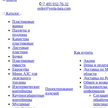
+7 495 032-76-32
order@verta-tara.com
Каталог
Пластиковые
ящики
Паллеты и
поддоны
Канистры
пластиковые
Листовые
пластики
Как купить
Бочки
Пластиковые
Акции
емкости
Цены и оплат
Еврокубы
Доставка по М
Мини АЗС для
области
дизельного
Доставка по Р
топлива
Обмен и возвр
Изотермические
Пользовательс
Проектирование
контейнеры
информация
изделий
Крупногабаритные
Соглаше
контейнеры
обработ
Мусорные
персона