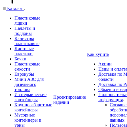
Каталог
Пластиковые
ящики
Паллеты и
поддоны
Канистры
пластиковые
Листовые
пластики
Как купить
Бочки
Пластиковые
Акции
емкости
Цены и оплат
Еврокубы
Доставка по М
Мини АЗС для
области
дизельного
Доставка по Р
топлива
Обмен и возвр
Изотермические
Пользовательс
Проектирование
контейнеры
информация
изделий
Крупногабаритные
Соглаше
контейнеры
обработ
Мусорные
персона
контейнеры и
данных
урны
Пользова