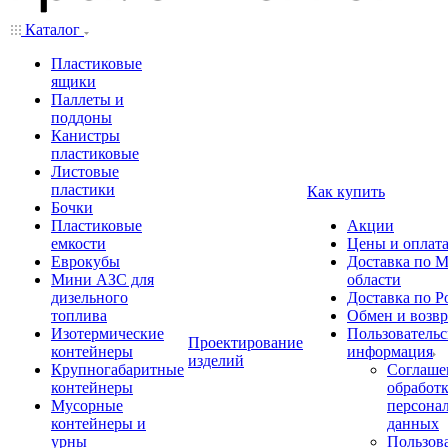
Каталог
Пластиковые
ящики
Паллеты и
поддоны
Канистры
пластиковые
Листовые
пластики
Как купить
Бочки
Пластиковые
Акции
емкости
Цены и оплат
Еврокубы
Доставка по М
Мини АЗС для
области
дизельного
Доставка по Р
топлива
Обмен и возвр
Изотермические
Пользовательс
Проектирование
контейнеры
информация
изделий
Крупногабаритные
Соглаше
контейнеры
обработ
Мусорные
персона
контейнеры и
данных
урны
Пользова