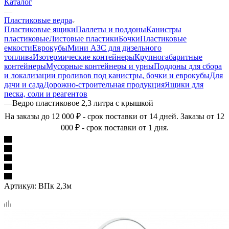
Каталог
—
Пластиковые ведра
Пластиковые ящики
Паллеты и поддоны
Канистры
пластиковые
Листовые пластики
Бочки
Пластиковые
емкости
Еврокубы
Мини АЗС для дизельного
топлива
Изотермические контейнеры
Крупногабаритные
контейнеры
Мусорные контейнеры и урны
Поддоны для сбора
и локализации проливов под канистры, бочки и еврокубы
Для
дачи и сада
Дорожно-строительная продукция
Ящики для
песка, соли и реагентов
—
Ведро пластиковое 2,3 литра с крышкой
На заказы до 12 000 ₽ - срок поставки от 14 дней. Заказы от 12
000 ₽ - срок поставки от 1 дня.
Артикул:
ВПк 2,3м