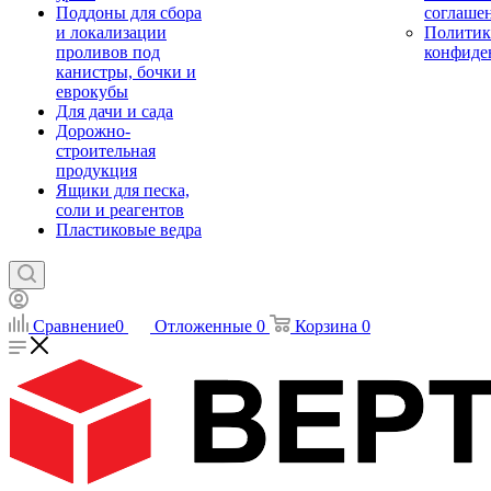
Поддоны для сбора
соглаше
и локализации
Политик
проливов под
конфиде
канистры, бочки и
еврокубы
Для дачи и сада
Дорожно-
строительная
продукция
Ящики для песка,
соли и реагентов
Пластиковые ведра
Сравнение
0
Отложенные
0
Корзина
0