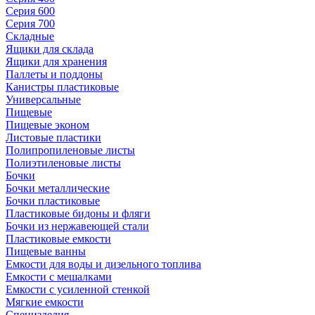
Серия 600
Серия 700
Складные
Ящики для склада
Ящики для хранения
Паллеты и поддоны
Канистры пластиковые
Универсальные
Пищевые
Пищевые эконом
Листовые пластики
Полипропиленовые листы
Полиэтиленовые листы
Бочки
Бочки металлические
Бочки пластиковые
Пластиковые бидоны и фляги
Бочки из нержавеющей стали
Пластиковые емкости
Пищевые ванны
Емкости для воды и дизельного топлива
Емкости с мешалками
Емкости с усиленной стенкой
Мягкие емкости
Специзделия