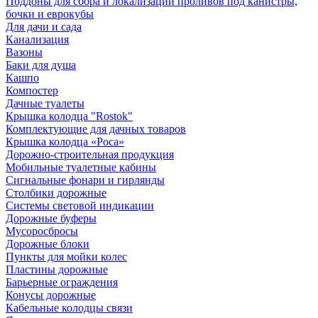
Поддоны для сбора и локализации проливов под канистры,
бочки и еврокубы
Для дачи и сада
Канализация
Вазоны
Баки для душа
Кашпо
Компостер
Дачные туалеты
Крышка колодца "Rostok"
Комплектующие для дачных товаров
Крышка колодца «Роса»
Дорожно-строительная продукция
Мобильные туалетные кабины
Сигнальные фонари и гирлянды
Столбики дорожные
Системы световой индикации
Дорожные буферы
Мусоросбросы
Дорожные блоки
Пункты для мойки колес
Пластины дорожные
Барьерные ограждения
Конусы дорожные
Кабельные колодцы связи