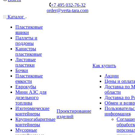
+7 495 032-76-32
order@verta-tara.com
Каталог
Пластиковые
ящики
Паллеты и
поддоны
Канистры
пластиковые
Листовые
пластики
Как купить
Бочки
Пластиковые
Акции
емкости
Цены и оплат
Еврокубы
Доставка по М
Мини АЗС для
области
дизельного
Доставка по Р
топлива
Обмен и возвр
Изотермические
Пользовательс
Проектирование
контейнеры
информация
изделий
Крупногабаритные
Соглаше
контейнеры
обработ
Мусорные
персона