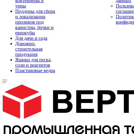
контейнеры и
данных
урны
Пользова
Поддоны для сбора
соглаше
и локализации
Политик
проливов под
конфиде
канистры, бочки и
еврокубы
Для дачи и сада
Дорожно-
строительная
продукция
Ящики для песка,
соли и реагентов
Пластиковые ведра